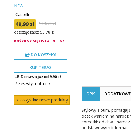
NEW
Castelli
49,99 zł
103,78 zł
oszczędzasz: 53.78 zł
POŚPIESZ SIĘ OSTATNI EGZ.
DO KOSZYKA
KUP TERAZ
Dostawa już od 9.90 zł
/
Zeszyty, notatniki
OPIS
DODATKOWE 
» Wszystkie nowe produkty
Stylowy album, pomagając
oczekiwaniem na narodziny
córeczki: od chwili narod
podstawowych informacji d