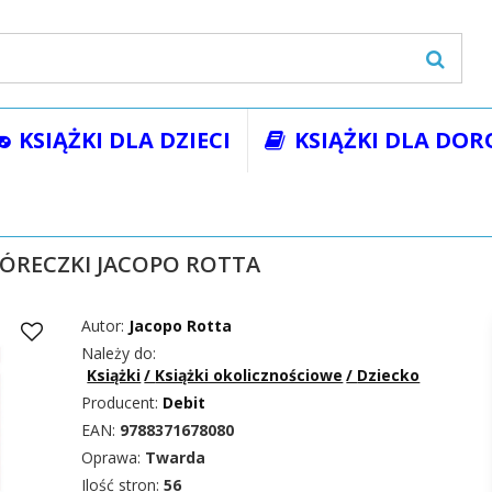
KSIĄŻKI DLA DZIECI
KSIĄŻKI DLA DOR
żki
Książki okolicznościowe
Dziecko
ALBUM NASZEJ CÓRECZK
CÓRECZKI JACOPO ROTTA
Autor:
Jacopo Rotta
Należy do:
Książki
/
Książki okolicznościowe
/
Dziecko
Producent:
Debit
EAN:
9788371678080
Oprawa:
Twarda
Ilość stron:
56