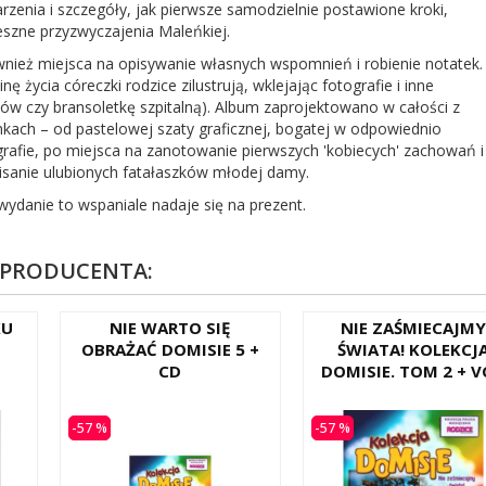
enia i szczegóły, jak pierwsze samodzielnie postawione kroki,
eszne przyzwyczajenia Maleńkiej.
wnież miejsca na opisywanie własnych wspomnień i robienie notatek.
ę życia córeczki rodzice zilustrują, wklejając fotografie i inne
sków czy bransoletkę szpitalną). Album zaprojektowano w całości z
kach – od pastelowej szaty graficznej, bogatej w odpowiednio
rafie, po miejsca na zanotowanie pierwszych 'kobiecych' zachowań i
isanie ulubionych fatałaszków młodej damy.
 wydanie to wspaniale nadaje się na prezent.
 PRODUCENTA:
KU
NIE WARTO SIĘ
NIE ZAŚMIECAJMY
OBRAŻAĆ DOMISIE 5 +
ŚWIATA! KOLEKCJ
CD
DOMISIE. TOM 2 + 
-57 %
-57 %