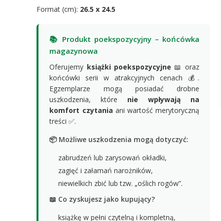
Format (cm):
26.5 x 24.5
📚 Produkt poekspozycyjny – końcówka
magazynowa
Oferujemy
książki poekspozycyjne
📖 oraz
końcówki serii w atrakcyjnych cenach 💰.
Egzemplarze mogą posiadać drobne
uszkodzenia, które
nie wpływają na
komfort czytania
ani wartość merytoryczną
treści ✅.
📦 Możliwe uszkodzenia mogą dotyczyć:
zabrudzeń lub zarysowań okładki,
zagięć i załamań narożników,
niewielkich zbić lub tzw. „oślich rogów”.
📖 Co zyskujesz jako kupujący?
książkę w pełni czytelną i kompletną,