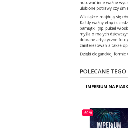
notować inne ważne wydarz
ulubione potrawy czy śmi
W książce znajdują się ró
Każdy ważny etap i dziedzin
pamiątki, (np. pukiel wło
myślą o małych dziewczyn
dobrane artystyczne fotog
zainteresowań a także op
Dzięki eleganckiej formie
POLECANE TEGO
IMPERIUM NA PIAS
-60 %