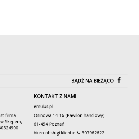
/
Bajki i opowiadania
/
Fantastyka
BĄDŹ NA BIEŻĄCO
KONTAKT Z NAMI
emulus.pl
st firma
Osinowa 14-16 (Pawilon handlowy)
ą w Skępem,
61-454 Poznań
660324900
biuro obsługi klienta: 📞
507962622