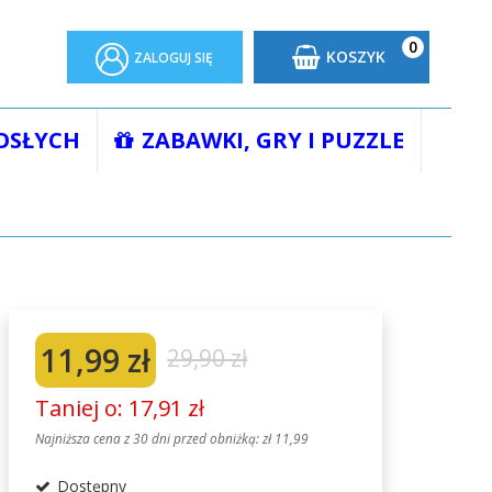
0
KOSZYK
ZALOGUJ SIĘ
OSŁYCH
ZABAWKI, GRY I PUZZLE
I Jacopo Rotta
11,99 zł
29,90 zł
Taniej o: 17,91 zł
Najniższa cena z 30 dni przed obniżką:
zł 11,99
Dostępny