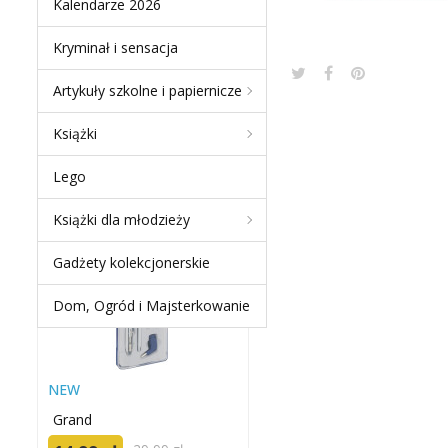
Kalendarze 2026
Kryminał i sensacja
Artykuły szkolne i papiernicze
NEW PRODUCTS
Książki
ZESTAW GRAND
Lego
KREŚLARSKI GR-C205 /
S20005E
Książki dla młodzieży
-50 %
Gadżety kolekcjonerskie
Dom, Ogród i Majsterkowanie
NEW
Grand