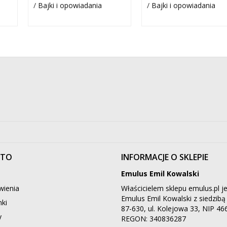
/
Bajki i opowiadania
/
Bajki i opowiadania
NTO
INFORMACJE O SKLEPIE
Emulus Emil Kowalski
ienia
Właścicielem sklepu emulus.pl je
Emulus Emil Kowalski z siedzib
ki
87-630, ul. Kolejowa 33, NIP 4
y
REGON: 340836287