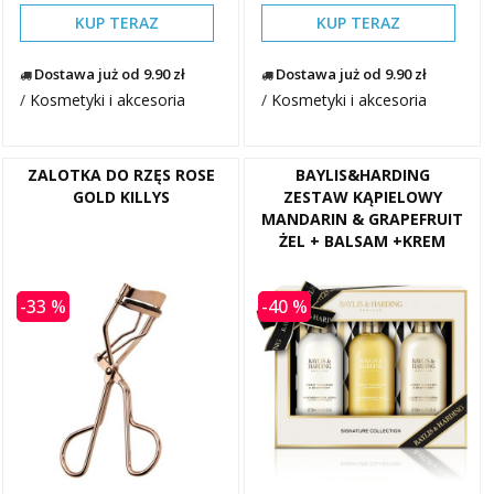
KUP TERAZ
KUP TERAZ
Dostawa już od 9.90 zł
Dostawa już od 9.90 zł
/
Kosmetyki i akcesoria
/
Kosmetyki i akcesoria
ZALOTKA DO RZĘS ROSE
BAYLIS&HARDING
GOLD KILLYS
ZESTAW KĄPIELOWY
MANDARIN & GRAPEFRUIT
ŻEL + BALSAM +KREM
-33 %
-40 %