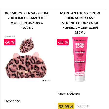
KOSMETYCZKA SASZETKA
MARC ANTHONY GROW
Z KOCIMI USZAMI TOP
LONG SUPER FAST
MODEL PLUSZOWA
STRENGTH ODŻYWKA
10701A
KOFEINA + ŻEŃ-SZEŃ
250ML
-50 %
-35 %
Marc Anthony
Depesche
59,99 zł
38,99 zł