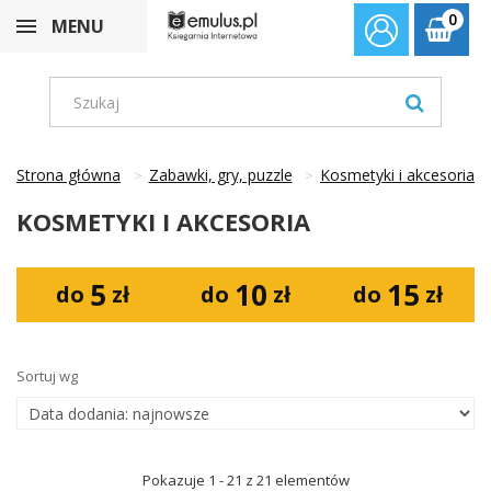
0
MENU
Strona główna
Zabawki, gry, puzzle
Kosmetyki i akcesoria
KOSMETYKI I AKCESORIA
5
10
15
do
zł
do
zł
do
zł
Sortuj wg
Pokazuje 1 - 21 z 21 elementów