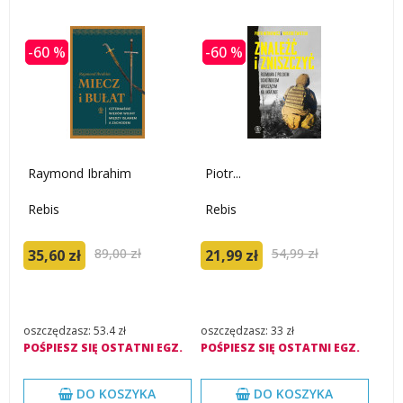
-60 %
-60 %
Raymond Ibrahim
Piotr...
Rebis
Rebis
89,00 zł
54,99 zł
35,60 zł
21,99 zł
oszczędzasz: 53.4 zł
oszczędzasz: 33 zł
POŚPIESZ SIĘ OSTATNI EGZ.
POŚPIESZ SIĘ OSTATNI EGZ.
DO KOSZYKA
DO KOSZYKA