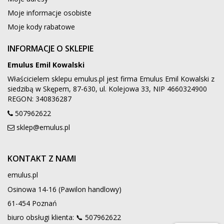
Moje informacje osobiste
Moje kody rabatowe
INFORMACJE O SKLEPIE
Emulus Emil Kowalski
Właścicielem sklepu emulus.pl jest firma Emulus Emil Kowalski z
siedzibą w Skępem, 87-630, ul. Kolejowa 33, NIP 4660324900
REGON: 340836287
507962622
sklep@emulus.pl
KONTAKT Z NAMI
emulus.pl
Osinowa 14-16 (Pawilon handlowy)
61-454 Poznań
biuro obsługi klienta: 📞
507962622