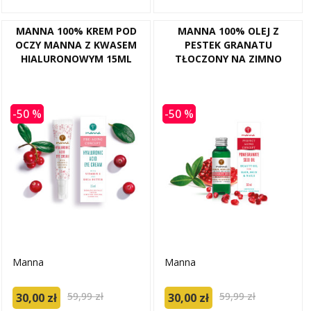
MANNA 100% KREM POD
MANNA 100% OLEJ Z
OCZY MANNA Z KWASEM
PESTEK GRANATU
HIALURONOWYM 15ML
TŁOCZONY NA ZIMNO
-50 %
-50 %
Manna
Manna
59,99 zł
59,99 zł
30,00 zł
30,00 zł