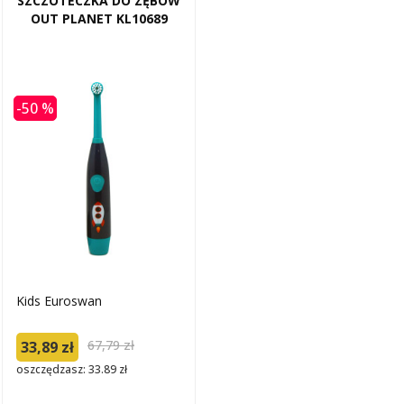
SZCZOTECZKA DO ZĘBÓW
OUT PLANET KL10689
-50 %
Kids Euroswan
67,79 zł
33,89 zł
oszczędzasz: 33.89 zł