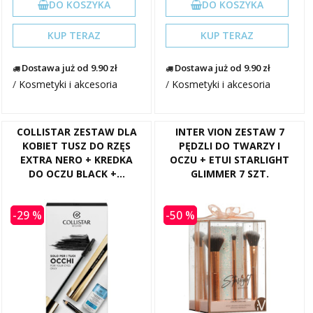
DO KOSZYKA
DO KOSZYKA
KUP TERAZ
KUP TERAZ
Dostawa już od 9.90 zł
Dostawa już od 9.90 zł
/
Kosmetyki i akcesoria
/
Kosmetyki i akcesoria
COLLISTAR ZESTAW DLA
INTER VION ZESTAW 7
KOBIET TUSZ DO RZĘS
PĘDZLI DO TWARZY I
EXTRA NERO + KREDKA
OCZU + ETUI STARLIGHT
DO OCZU BLACK +...
GLIMMER 7 SZT.
-29 %
-50 %