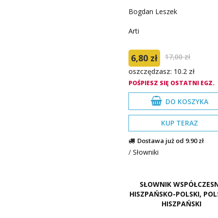
Bogdan Leszek
Arti
6,80 zł
17,00 zł
oszczędzasz: 10.2 zł
POŚPIESZ SIĘ OSTATNI EGZ.
DO KOSZYKA
KUP TERAZ
Dostawa już od 9.90 zł
/
Słowniki
SŁOWNIK WSPÓŁCZES
HISZPAŃSKO-POLSKI, POL
HISZPAŃSKI