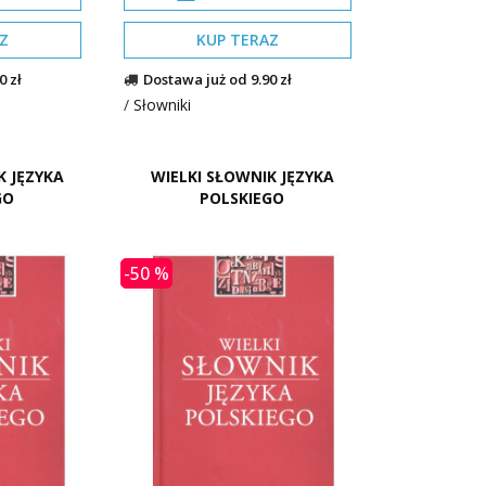
Z
KUP TERAZ
0 zł
Dostawa już od 9.90 zł
/
Słowniki
K JĘZYKA
WIELKI SŁOWNIK JĘZYKA
GO
POLSKIEGO
-50 %