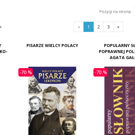
Pozycji na stronę:
w
«
1
2
3
»
Y
PISARZE WIELCY POLACY
POPULARNY S
KO-
POPRAWNEJ POL
AGATA GAŁ
-70 %
-70 %