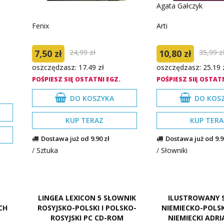
Agata Gałczyk
Fenix
Arti
7,50 zł
24,99 zł
10,80 zł
35,99 z
oszczędzasz: 17.49 zł
oszczędzasz: 25.19 
POŚPIESZ SIĘ OSTATNI EGZ.
POŚPIESZ SIĘ OSTATN
DO KOSZYKA
DO KOS
KUP TERAZ
KUP TERA
Dostawa już od 9.90 zł
Dostawa już od 9.9
/
Sztuka
/
Słowniki
LINGEA LEXICON 5 SŁOWNIK
ILUSTROWANY 
CH
ROSYJSKO-POLSKI I POLSKO-
NIEMIECKO-POLSK
ROSYJSKI PC CD-ROM
NIEMIECKI ADRI