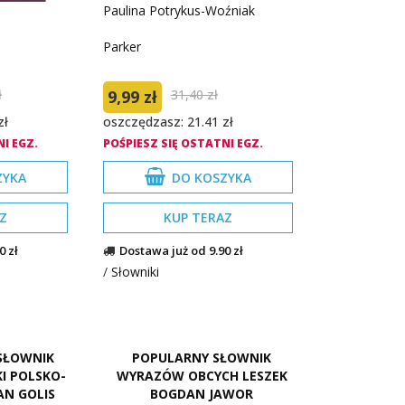
Paulina Potrykus-Woźniak
Parker
ł
9,99 zł
31,40 zł
zł
oszczędzasz: 21.41 zł
I EGZ.
POŚPIESZ SIĘ OSTATNI EGZ.
ZYKA
DO KOSZYKA
Z
KUP TERAZ
0 zł
Dostawa już od 9.90 zł
/
Słowniki
SŁOWNIK
POPULARNY SŁOWNIK
I POLSKO-
WYRAZÓW OBCYCH LESZEK
AN GOLIS
BOGDAN JAWOR