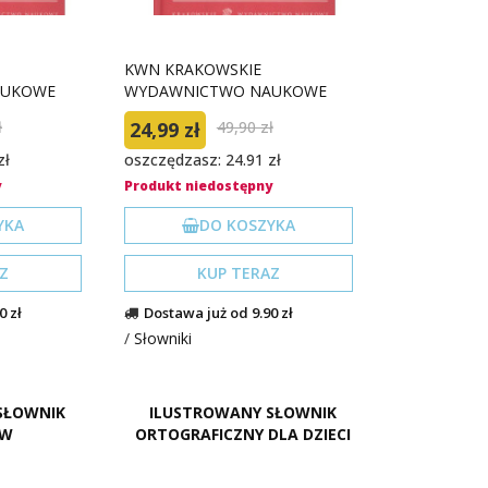
KWN KRAKOWSKIE
AUKOWE
WYDAWNICTWO NAUKOWE
ł
24,99 zł
49,90 zł
zł
oszczędzasz: 24.91 zł
y
Produkt niedostępny
YKA
DO KOSZYKA
Z
KUP TERAZ
0 zł
Dostawa już od 9.90 zł
/
Słowniki
SŁOWNIK
ILUSTROWANY SŁOWNIK
ÓW
ORTOGRAFICZNY DLA DZIECI