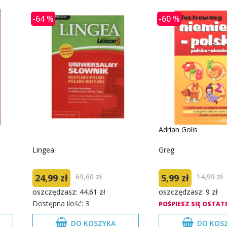
-64 %
-60 %
Adrian Golis
Lingea
Greg
24,99 zł
69,60 zł
5,99 zł
14,99 zł
oszczędzasz: 44.61 zł
oszczędzasz: 9 zł
Dostępna ilość: 3
POŚPIESZ SIĘ OSTATN
DO KOSZYKA
DO KOS