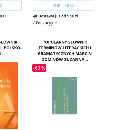
Z
KUP TERAZ
0 zł
Dostawa już od 9.90 zł
/
Edukacyjne
SŁOWNIK
POPULARNY SŁOWNIK
I, POLSKO-
TERMINÓW LITERACKICH I
KI
GRAMATYCZNYCH MARCIN
DOMINÓW ZUZANNA...
-60 %