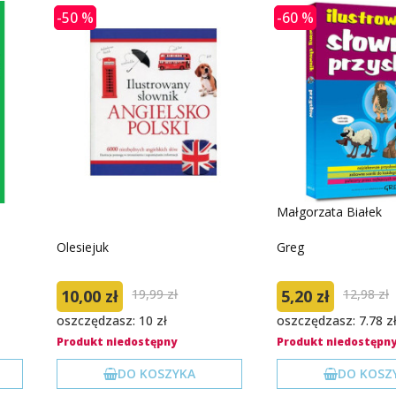
-50 %
-60 %
Małgorzata Białek
Olesiejuk
Greg
10,00 zł
19,99 zł
5,20 zł
12,98 zł
oszczędzasz: 10 zł
oszczędzasz: 7.78 z
Produkt niedostępny
Produkt niedostępn
DO KOSZYKA
DO KOSZ