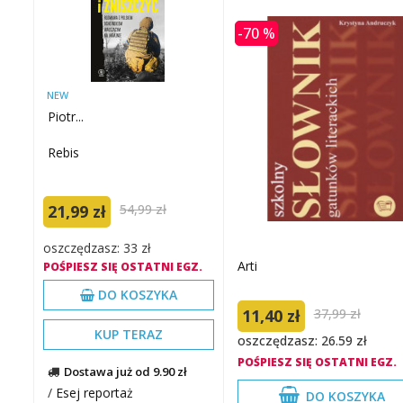
-70 %
NEW
Piotr...
Rebis
21,99 zł
54,99 zł
oszczędzasz: 33 zł
Arti
POŚPIESZ SIĘ OSTATNI EGZ.
DO KOSZYKA
11,40 zł
37,99 zł
KUP TERAZ
oszczędzasz: 26.59 zł
POŚPIESZ SIĘ OSTATNI EGZ.
Dostawa już od 9.90 zł
/
Esej reportaż
DO KOSZYKA