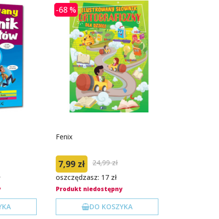
-68 %
Fenix
7,99 zł
24,99 zł
ł
oszczędzasz: 17 zł
y
Produkt niedostępny
YKA
DO KOSZYKA