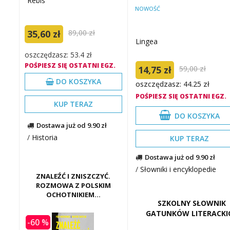
Rebis
NOWOŚĆ
35,60 zł
89,00 zł
Lingea
oszczędzasz: 53.4 zł
POŚPIESZ SIĘ OSTATNI EGZ.
14,75 zł
59,00 zł
DO KOSZYKA
oszczędzasz: 44.25 zł
POŚPIESZ SIĘ OSTATNI EGZ.
KUP TERAZ
DO KOSZYKA
Dostawa już od 9.90 zł
/
Historia
KUP TERAZ
Dostawa już od 9.90 zł
/
Słowniki i encyklopedie
ZNALEŹĆ I ZNISZCZYĆ.
ROZMOWA Z POLSKIM
OCHOTNIKIEM...
SZKOLNY SŁOWNIK
GATUNKÓW LITERACKI
-60 %