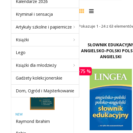
Kalendarze 2026
Kryminał i sensacja
Pokazuje 1 - 24 z 63 elementó
Artykuły szkolne i papiernicze
NEW PRODUCTS
Książki
SŁOWNIK EDUKACYJN
ANGIELSKO-POLSKI POLS
MIECZ I BUŁAT.
Lego
ANGIELSKI
CZTERNAŚCIE WIEKÓW
WOJNY MIĘDZY ISLAMEM
Książki dla młodzieży
A...
-75 %
Gadżety kolekcjonerskie
-60 %
Dom, Ogród i Majsterkowanie
NEW
Raymond Ibrahim