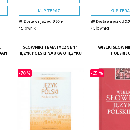
KUP TERAZ
KUP TERA
Dostawa już od 9.90 zł
Dostawa już od 9.9
/
Słowniki
/
Słowniki
K
SŁOWNIKI TEMATYCZNE 11
WIELKI SŁOWNI
DAN
JĘZYK POLSKI NAUKA O JĘZYKU
POLSKIE
-70 %
-65 %