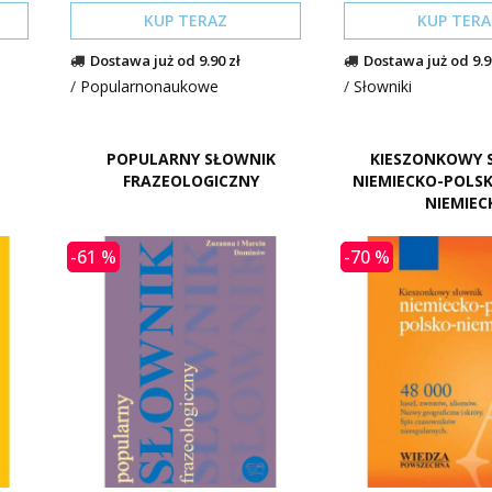
KUP TERAZ
KUP TERA
Dostawa już od 9.90 zł
Dostawa już od 9.9
/
Popularnonaukowe
/
Słowniki
POPULARNY SŁOWNIK
KIESZONKOWY 
FRAZEOLOGICZNY
NIEMIECKO-POLSK
NIEMIEC
-61 %
-70 %