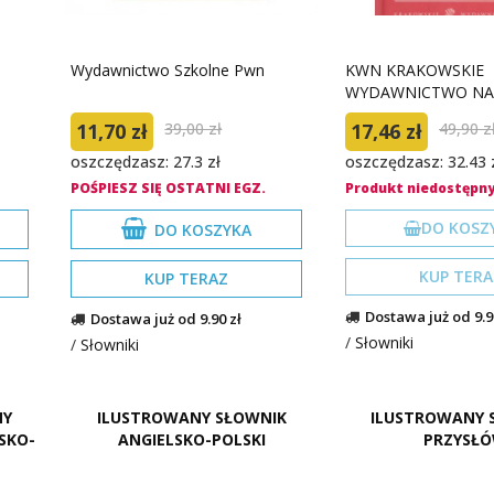
Wydawnictwo Szkolne Pwn
KWN KRAKOWSKIE
WYDAWNICTWO N
11,70 zł
39,00 zł
17,46 zł
49,90 z
oszczędzasz: 27.3 zł
oszczędzasz: 32.43 
POŚPIESZ SIĘ OSTATNI EGZ.
Produkt niedostępn
DO KOSZ
DO KOSZYKA
KUP TERA
KUP TERAZ
Dostawa już od 9.9
Dostawa już od 9.90 zł
/
Słowniki
/
Słowniki
NY
ILUSTROWANY SŁOWNIK
ILUSTROWANY 
SKO-
ANGIELSKO-POLSKI
PRZYSŁ