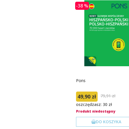
-38 %
Pons
49,90 zł
79,91 zł
oszczędzasz: 30 zł
Produkt niedostępny
DO KOSZYKA