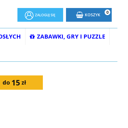
0
KOSZYK
ZALOGUJ SIĘ
OSŁYCH
ZABAWKI, GRY I PUZZLE
15
do
zł