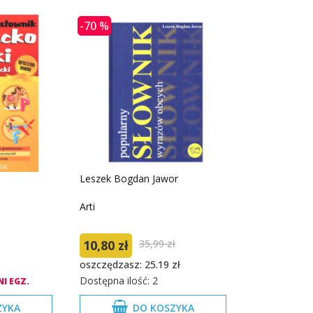
-70 %
Leszek Bogdan Jawor
Arti
10,80 zł
35,99 zł
oszczędzasz: 25.19 zł
Dostępna ilość: 2
I EGZ.
ZYKA
DO KOSZYKA