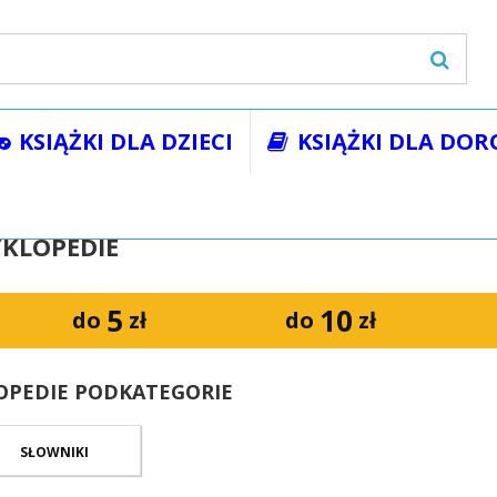
KSIĄŻKI DLA DZIECI
KSIĄŻKI DLA DOR
żki
Słowniki i encyklopedie
CYKLOPEDIE
5
10
do
zł
do
zł
LOPEDIE PODKATEGORIE
SŁOWNIKI