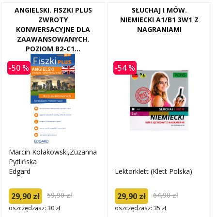
ANGIELSKI. FISZKI PLUS
SŁUCHAJ I MÓW.
ZWROTY
NIEMIECKI A1/B1 3W1 Z
KONWERSACYJNE DLA
NAGRANIAMI
ZAAWANSOWANYCH.
POZIOM B2-C1...
-50 %
-54 %
Marcin Kołakowski,Zuzanna
Pytlińska
Edgard
Lektorklett (Klett Polska)
59,90 zł
64,90 zł
29,90 zł
29,90 zł
oszczędzasz: 30 zł
oszczędzasz: 35 zł