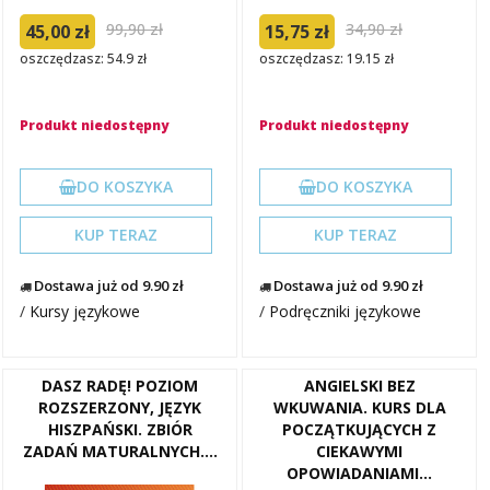
99,90 zł
34,90 zł
45,00 zł
15,75 zł
oszczędzasz: 54.9 zł
oszczędzasz: 19.15 zł
Produkt niedostępny
Produkt niedostępny
DO KOSZYKA
DO KOSZYKA
KUP TERAZ
KUP TERAZ
Dostawa już od 9.90 zł
Dostawa już od 9.90 zł
/
Kursy językowe
/
Podręczniki językowe
DASZ RADĘ! POZIOM
ANGIELSKI BEZ
ROZSZERZONY, JĘZYK
WKUWANIA. KURS DLA
HISZPAŃSKI. ZBIÓR
POCZĄTKUJĄCYCH Z
ZADAŃ MATURALNYCH....
CIEKAWYMI
OPOWIADANIAMI...