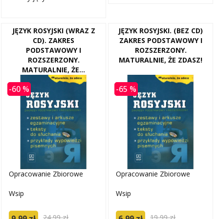
JĘZYK ROSYJSKI (WRAZ Z
JĘZYK ROSYJSKI. (BEZ CD)
CD). ZAKRES
ZAKRES PODSTAWOWY I
PODSTAWOWY I
ROZSZERZONY.
ROZSZERZONY.
MATURALNIE, ŻE ZDASZ!
MATURALNIE, ŻE...
-60 %
-65 %
Opracowanie Zbiorowe
Opracowanie Zbiorowe
Wsip
Wsip
24,99 zł
19,99 zł
9,99 zł
6,99 zł