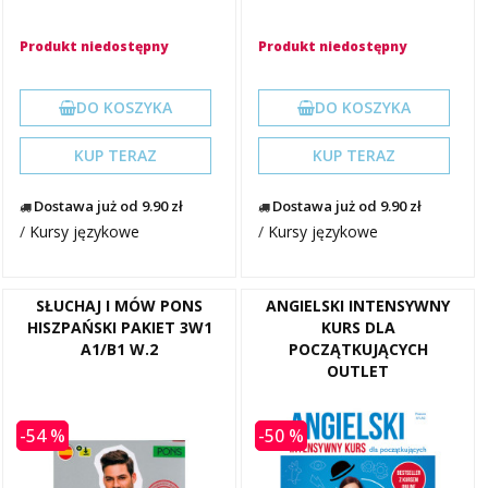
Produkt niedostępny
Produkt niedostępny
DO KOSZYKA
DO KOSZYKA
KUP TERAZ
KUP TERAZ
Dostawa już od 9.90 zł
Dostawa już od 9.90 zł
/
Kursy językowe
/
Kursy językowe
SŁUCHAJ I MÓW PONS
ANGIELSKI INTENSYWNY
HISZPAŃSKI PAKIET 3W1
KURS DLA
A1/B1 W.2
POCZĄTKUJĄCYCH
OUTLET
-54 %
-50 %