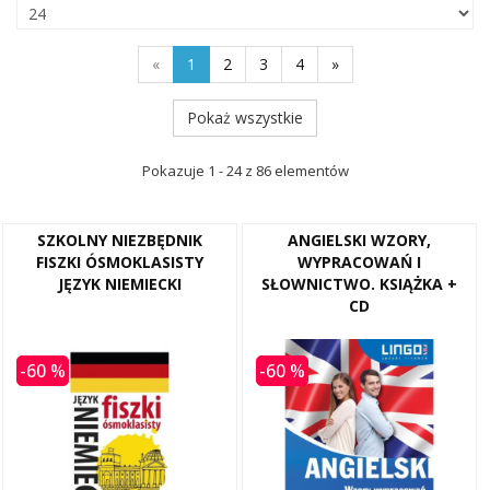
«
1
2
3
4
»
Pokaż wszystkie
Pokazuje 1 - 24 z 86 elementów
SZKOLNY NIEZBĘDNIK
ANGIELSKI WZORY,
FISZKI ÓSMOKLASISTY
WYPRACOWAŃ I
JĘZYK NIEMIECKI
SŁOWNICTWO. KSIĄŻKA +
CD
-60 %
-60 %