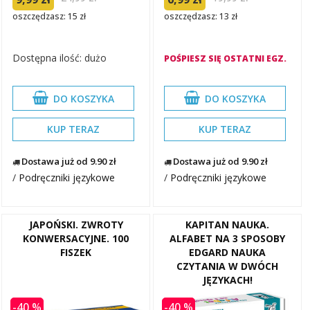
oszczędzasz: 15 zł
oszczędzasz: 13 zł
Dostępna ilość: dużo
POŚPIESZ SIĘ OSTATNI EGZ.
DO KOSZYKA
DO KOSZYKA
KUP TERAZ
KUP TERAZ
Dostawa już od 9.90 zł
Dostawa już od 9.90 zł
/
Podręczniki językowe
/
Podręczniki językowe
JAPOŃSKI. ZWROTY
KAPITAN NAUKA.
KONWERSACYJNE. 100
ALFABET NA 3 SPOSOBY
FISZEK
EDGARD NAUKA
CZYTANIA W DWÓCH
JĘZYKACH!
-40 %
-40 %