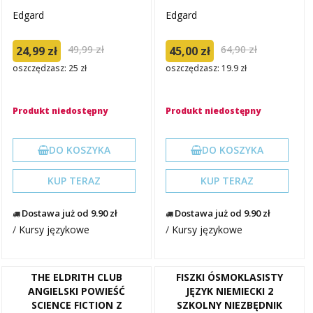
Edgard
Edgard
49,99 zł
64,90 zł
24,99 zł
45,00 zł
oszczędzasz: 25 zł
oszczędzasz: 19.9 zł
Produkt niedostępny
Produkt niedostępny
DO KOSZYKA
DO KOSZYKA
KUP TERAZ
KUP TERAZ
Dostawa już od 9.90 zł
Dostawa już od 9.90 zł
/
Kursy językowe
/
Kursy językowe
THE ELDRITH CLUB
FISZKI ÓSMOKLASISTY
ANGIELSKI POWIEŚĆ
JĘZYK NIEMIECKI 2
SCIENCE FICTION Z
SZKOLNY NIEZBĘDNIK