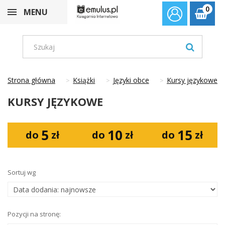
0
MENU
Strona główna
Książki
Języki obce
Kursy językowe
KURSY JĘZYKOWE
5
10
15
do
zł
do
zł
do
zł
Sortuj wg
Pozycji na stronę: