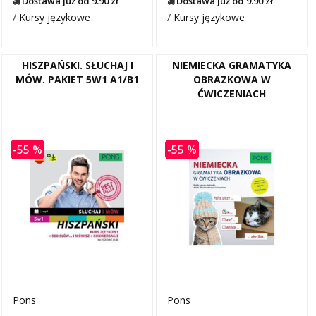
Dostawa już od 9.90 zł
Dostawa już od 9.90 zł
/
Kursy językowe
/
Kursy językowe
HISZPAŃSKI. SŁUCHAJ I
NIEMIECKA GRAMATYKA
MÓW. PAKIET 5W1 A1/B1
OBRAZKOWA W
ĆWICZENIACH
-55 %
-55 %
Pons
Pons