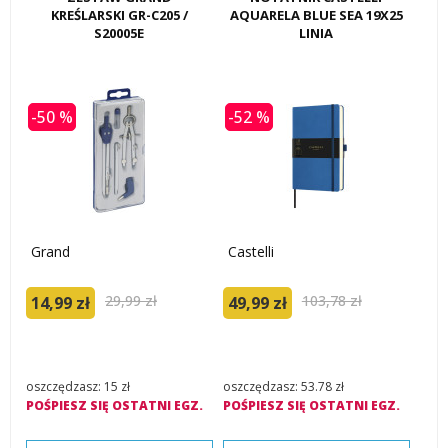
KREŚLARSKI GR-C205 /
AQUARELA BLUE SEA 19X25
S20005E
LINIA
-50 %
-52 %
Grand
Castelli
29,99 zł
103,78 zł
14,99 zł
49,99 zł
oszczędzasz: 15 zł
oszczędzasz: 53.78 zł
POŚPIESZ SIĘ OSTATNI EGZ.
POŚPIESZ SIĘ OSTATNI EGZ.