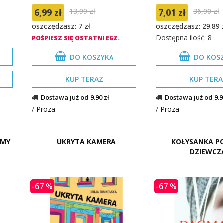
6,99 zł
13,99 zł
7,01 zł
36,90 zł
oszczędzasz: 7 zł
oszczędzasz: 29.89 
Dostępna ilość: 8
POŚPIESZ SIĘ OSTATNI EGZ.
DO KOSZYKA
DO KOS
KUP TERAZ
KUP TERA
Dostawa już od 9.90 zł
Dostawa już od 9.9
/
Proza
/
Proza
AMY
UKRYTA KAMERA
KOŁYSANKA P
DZIEWCZ
-67 %
-67 %