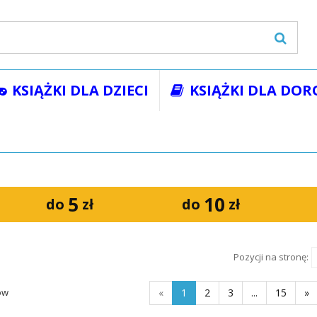
KSIĄŻKI DLA DZIECI
KSIĄŻKI DLA DOR
żki
Literatura
Proza
5
10
do
zł
do
zł
Pozycji na stronę:
ów
«
1
2
3
...
15
»