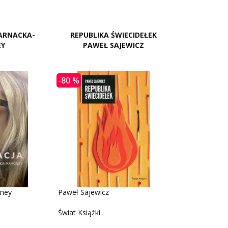
SARNACKA-
REPUBLIKA ŚWIECIDEŁEK
Y
PAWEŁ SAJEWICZ
-80 %
oney
Paweł Sajewicz
Świat Książki