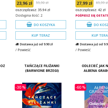
23,96 zł
59,90 zł
27,99 zł
69,99 z
oszczędzasz: 35.94 zł
oszczędzasz: 42 zł
Dostępna ilość: 2
POŚPIESZ SIĘ OSTATN
DO KOSZYKA
DO KOS
KUP TERAZ
KUP TERA
Dostawa już od 9.90 zł
Dostawa już od 9.9
/
Powieść
/
Powieść
 OZ
TAŃCZĄCE FILIŻANKI
ODLECIEĆ JAK 
(BARWIONE BRZEGI)
AŁBENA GRA
-30 %
-60 %