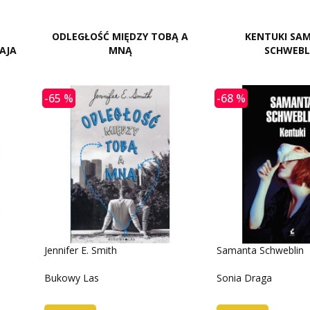
ODLEGŁOŚĆ MIĘDZY TOBĄ A
KENTUKI SA
AJA
MNĄ
SCHWEBL
-65 %
-68 %
Jennifer E. Smith
Samanta Schweblin
Bukowy Las
Sonia Draga