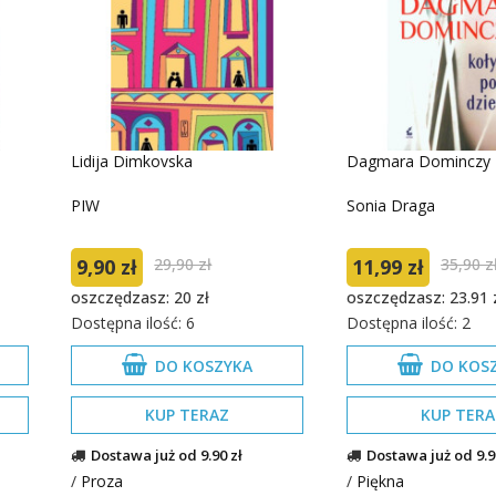
Lidija Dimkovska
Dagmara Dominczy
PIW
Sonia Draga
9,90 zł
29,90 zł
11,99 zł
35,90 z
oszczędzasz: 20 zł
oszczędzasz: 23.91 
Dostępna ilość: 6
Dostępna ilość: 2
DO KOSZYKA
DO KOS
KUP TERAZ
KUP TERA
Dostawa już od 9.90 zł
Dostawa już od 9.9
/
Proza
/
Piękna