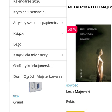
Kalendarze 2026
METAFIZYKA LECH MAJE
Kryminał i sensacja
Artykuły szkolne i papiernicze
-60 %
NEW PRODUCTS
Książki
ZESTAW GRAND
Lego
KREŚLARSKI GR-C205 /
S20005E
Książki dla młodzieży
Gadżety kolekcjonerskie
-50 %
Dom, Ogród i Majsterkowanie
NOWOŚĆ
Lech Majewski
NEW
Rebis
Grand