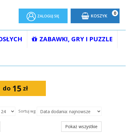
0
KOSZYK
ZALOGUJ SIĘ
OSŁYCH
ZABAWKI, GRY I PUZZLE
15
do
zł
Sortuj wg
Pokaż wszystkie