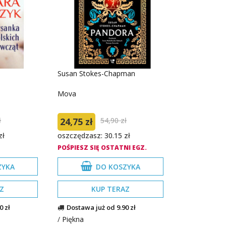
Susan Stokes-Chapman
Mova
ł
24,75 zł
54,90 zł
zł
oszczędzasz: 30.15 zł
POŚPIESZ SIĘ OSTATNI EGZ.
ZYKA
DO KOSZYKA
Z
KUP TERAZ
0 zł
Dostawa już od 9.90 zł
/
Piękna