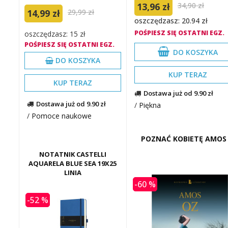
13,96 zł
34,90 zł
14,99 zł
29,99 zł
oszczędzasz: 20.94 zł
POŚPIESZ SIĘ OSTATNI EGZ.
oszczędzasz: 15 zł
POŚPIESZ SIĘ OSTATNI EGZ.
DO KOSZYKA
DO KOSZYKA
KUP TERAZ
KUP TERAZ
Dostawa już od 9.90 zł
Dostawa już od 9.90 zł
/
Piękna
/
Pomoce naukowe
POZNAĆ KOBIETĘ AMOS
NOTATNIK CASTELLI
AQUARELA BLUE SEA 19X25
LINIA
-60 %
-52 %