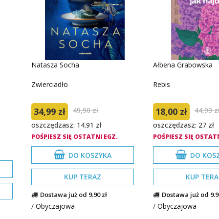
Natasza Socha
Ałbena Grabowska
Zwierciadło
Rebis
34,99 zł
49,90 zł
18,00 zł
44,99 z
oszczędzasz: 14.91 zł
oszczędzasz: 27 zł
POŚPIESZ SIĘ OSTATNI EGZ.
POŚPIESZ SIĘ OSTATN
DO KOSZYKA
DO KOS
KUP TERAZ
KUP TERA
Dostawa już od 9.90 zł
Dostawa już od 9.9
/
Obyczajowa
/
Obyczajowa