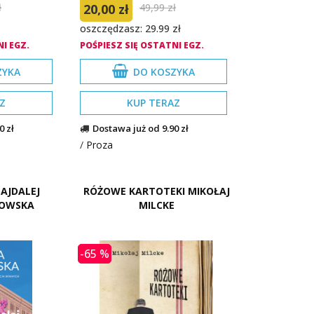
ł
20,00 zł
49,99 zł
oszczędzasz: 29.99 zł
I EGZ.
POŚPIESZ SIĘ OSTATNI EGZ.
ZYKA
DO KOSZYKA
Z
KUP TERAZ
0 zł
Dostawa już od 9.90 zł
/
Proza
NAJDALEJ
RÓŻOWE KARTOTEKI MIKOŁAJ
BOWSKA
MILCKE
-65 %