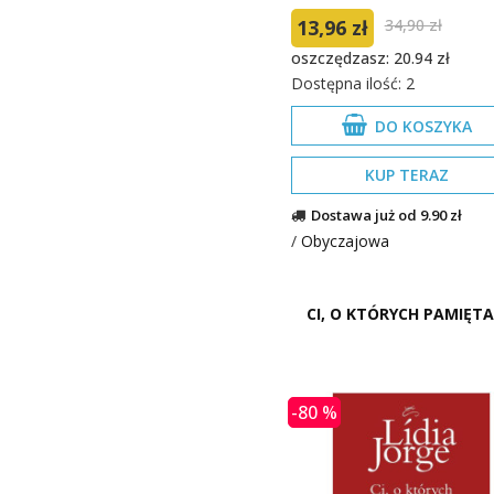
13,96 zł
34,90 zł
oszczędzasz: 20.94 zł
Dostępna ilość: 2
DO KOSZYKA
KUP TERAZ
Dostawa już od 9.90 zł
/
Obyczajowa
CI, O KTÓRYCH PAMIĘT
-80 %