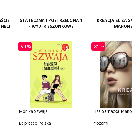
ŚCIE
STATECZNA I POSTRZELONA 1
KREACJA ELIZA 
 HELI
- WYD. KIESZONKOWE
MAHONE
-50 %
-81 %
Monika Szwaja
Eliza Sarnacka-Mah
Edipresse Polska
Prozami