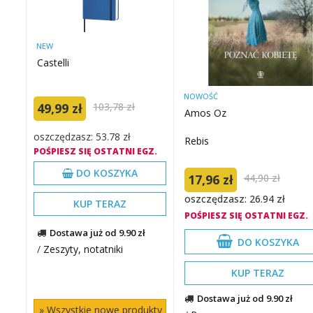
NEW
Castelli
NOWOŚĆ
49,99 zł
103,78 zł
Amos Oz
oszczędzasz: 53.78 zł
Rebis
POŚPIESZ SIĘ OSTATNI EGZ.
DO KOSZYKA
17,96 zł
44,90 zł
oszczędzasz: 26.94 zł
KUP TERAZ
POŚPIESZ SIĘ OSTATNI EGZ.
Dostawa już od 9.90 zł
DO KOSZYKA
/
Zeszyty, notatniki
KUP TERAZ
Dostawa już od 9.90 zł
» Wszystkie nowe produkty