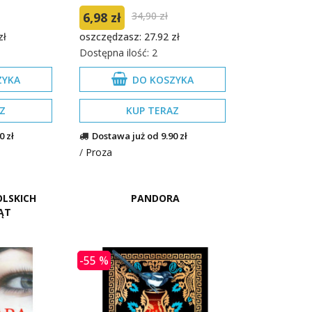
6,98 zł
34,90 zł
zł
oszczędzasz: 27.92 zł
Dostępna ilość: 2
ZYKA
DO KOSZYKA
Z
KUP TERAZ
0 zł
Dostawa już od 9.90 zł
/
Proza
OLSKICH
PANDORA
ĄT
-55 %