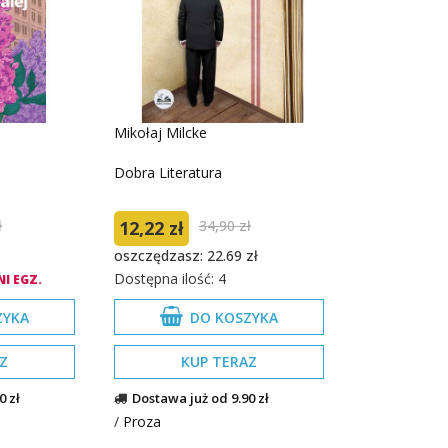
Mikołaj Milcke
Dobra Literatura
ł
12,22 zł
34,90 zł
oszczędzasz: 22.69 zł
Dostępna ilość: 4
I EGZ.
ZYKA
DO KOSZYKA
Z
KUP TERAZ
0 zł
Dostawa już od 9.90 zł
/
Proza