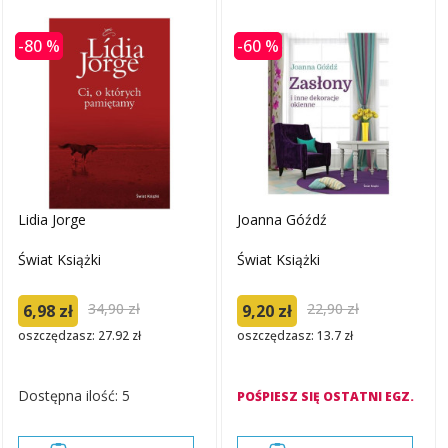
-80 %
-60 %
Lidia Jorge
Joanna Góźdź
Świat Książki
Świat Książki
34,90 zł
22,90 zł
6,98 zł
9,20 zł
oszczędzasz: 27.92 zł
oszczędzasz: 13.7 zł
Dostępna ilość: 5
POŚPIESZ SIĘ OSTATNI EGZ.