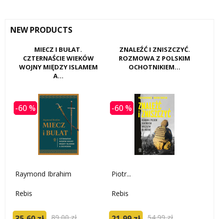
NEW PRODUCTS
MIECZ I BUŁAT.
ZNALEŹĆ I ZNISZCZYĆ.
CZTERNAŚCIE WIEKÓW
ROZMOWA Z POLSKIM
WOJNY MIĘDZY ISLAMEM
OCHOTNIKIEM...
A...
-60 %
-60 %
Raymond Ibrahim
Piotr...
Rebis
Rebis
89,00 zł
54,99 zł
35,60 zł
21,99 zł