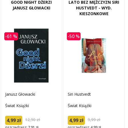
GOOD NIGHT DŻERZI
LATO BEZ MĘŻCZYZN SIRI
JANUSZ GŁOWACKI
HUSTVEDT - WYD.
KIESZONKOWE
-61 %
-50 %
Janusz Głowacki
Siri Hustvedt
Świat Książki
Świat Książki
12,90 zł
9,99 zł
4,99 zł
4,99 zł
oszczędzasz: 7.91 zł
oszczędzasz: 4.99 zł