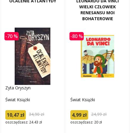
OCALENIE ATLANTYDY
LEONARDO DA VINCI
WIELKI CZŁOWIEK
RENESANSU MOI
BOHATEROWIE
-70 %
-80 %
Zyta Oryszyn
Świat Książki
Świat Książki
34,90 zł
24,99 zł
10,47 zł
4,99 zł
oszczędzasz: 24.43 zł
oszczędzasz: 20 zł