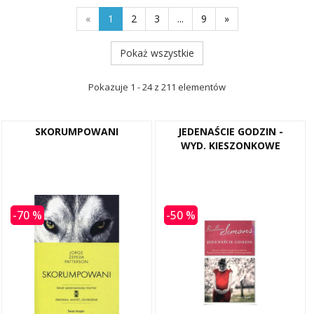
«
1
2
3
...
9
»
Pokaż wszystkie
Pokazuje 1 - 24 z 211 elementów
SKORUMPOWANI
JEDENAŚCIE GODZIN -
WYD. KIESZONKOWE
-70 %
-50 %