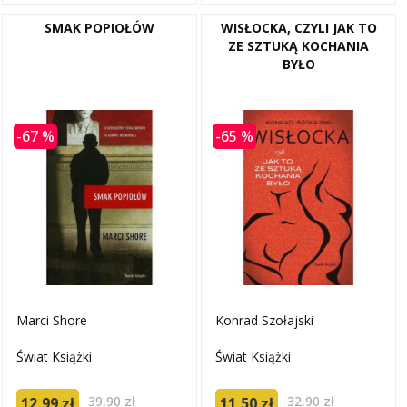
SMAK POPIOŁÓW
WISŁOCKA, CZYLI JAK TO
ZE SZTUKĄ KOCHANIA
BYŁO
-67 %
-65 %
Marci Shore
Konrad Szołajski
Świat Książki
Świat Książki
39,90 zł
32,90 zł
12,99 zł
11,50 zł