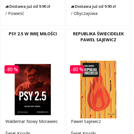
Dostawa już od 9.90 zł
Dostawa już od 9.90 zł
/
Powieść
/
Obyczajowa
PSY 2.5 W IMIĘ MIŁOŚCI
REPUBLIKA ŚWIECIDEŁEK
PAWEŁ SAJEWICZ
-80 %
-80 %
Waldemar Nowy Morawiec
Paweł Sajewicz
Świat Książki
Świat Książki