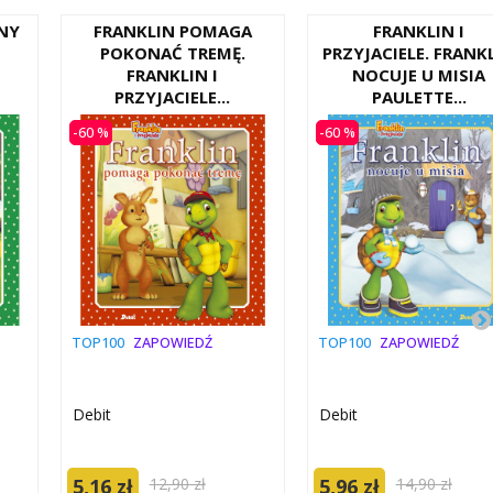
NY
FRANKLIN POMAGA
FRANKLIN I
POKONAĆ TREMĘ.
PRZYJACIELE. FRANK
FRANKLIN I
NOCUJE U MISIA
PRZYJACIELE...
PAULETTE...
-60 %
-60 %
TOP100
ZAPOWIEDŹ
TOP100
ZAPOWIEDŹ
Debit
Debit
5,16 zł
12,90 zł
5,96 zł
14,90 zł