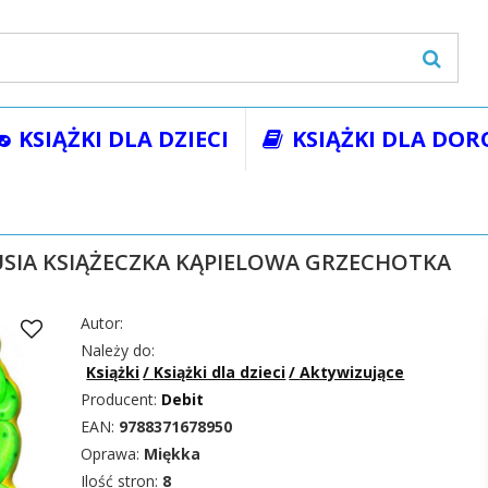
KSIĄŻKI DLA DZIECI
KSIĄŻKI DLA DOR
żki
Książki dla dzieci
Aktywizujące
ŻABUSIA SKOCZUSIA KSI
USIA KSIĄŻECZKA KĄPIELOWA GRZECHOTKA
Autor:
Należy do:
Książki
/
Książki dla dzieci
/
Aktywizujące
Producent:
Debit
EAN:
9788371678950
Oprawa:
Miękka
Ilość stron:
8