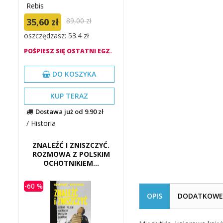
Rebis
35,60 zł
89,00 zł
oszczędzasz: 53.4 zł
POŚPIESZ SIĘ OSTATNI EGZ.
DO KOSZYKA
KUP TERAZ
Dostawa już od 9.90 zł
/
Historia
ZNALEŹĆ I ZNISZCZYĆ.
ROZMOWA Z POLSKIM
OCHOTNIKIEM...
-60 %
OPIS
DODATKOWE 