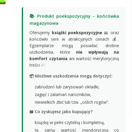
📚 Produkt poekspozycyjny – końcówka
magazynowa
Oferujemy
książki poekspozycyjne
📖 oraz
końcówki serii w atrakcyjnych cenach 💰.
Egzemplarze mogą posiadać drobne
uszkodzenia, które
nie wpływają na
komfort czytania
ani wartość merytoryczną
treści ✅.
📦 Możliwe uszkodzenia mogą dotyczyć:
zabrudzeń lub zarysowań okładki,
zagięć i załamań narożników,
niewielkich zbić lub tzw. „oślich rogów”.
📖 Co zyskujesz jako kupujący?
książkę w pełni czytelną i kompletną,
tę samą wartość merytoryczną co