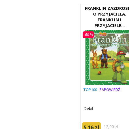
FRANKLIN ZAZDROS
O PRZYJACIELA.
FRANKLIN I
PRZYJACIELE...
-60 %
TOP100
ZAPOWIEDŹ
Debit
5,16 zł
12,90 zł