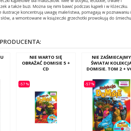
eczki kąpielowe dla maluszków. Miłe w dotyku, leciutkie, trwałe i
zek a także buzi. Można się nimi bawić podczas kąpieli i w łóżeczku.
 ilustracje koncentrują uwagę maleństwa, pomagają w poznawaniu 
słów, a wmontowane w książeczki grzechotki prowokują do śmiechu
 PRODUCENTA:
KU
NIE WARTO SIĘ
NIE ZAŚMIECAJMY
OBRAŻAĆ DOMISIE 5 +
ŚWIATA! KOLEKCJ
CD
DOMISIE. TOM 2 + 
-57 %
-57 %