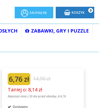
0
KOSZYK
ZALOGUJ SIĘ
OSŁYCH
ZABAWKI, GRY I PUZZLE
ĄŻECZKA KĄPIELOWA GRZECHOTKA
6,76 zł
14,90 zł
Taniej o: 8,14 zł
Najniższa cena z 30 dni przed obniżką:
zł 6,76
Dostępny