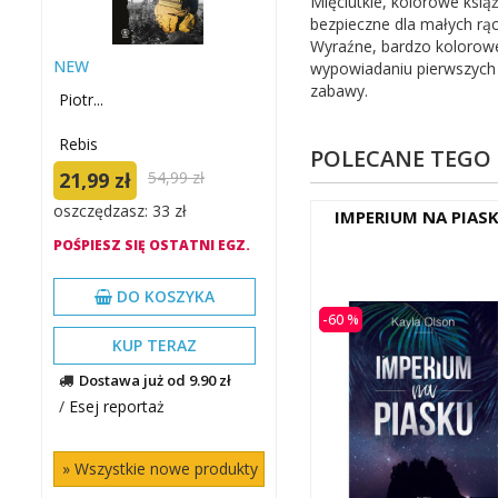
Mięciutkie, kolorowe książ
bezpieczne dla małych rąc
Wyraźne, bardzo kolorowe
NEW
wypowiadaniu pierwszych 
zabawy.
Piotr...
Rebis
POLECANE TEGO
21,99 zł
54,99 zł
oszczędzasz: 33 zł
IMPERIUM NA PIAS
POŚPIESZ SIĘ OSTATNI EGZ.
DO KOSZYKA
-60 %
KUP TERAZ
Dostawa już od 9.90 zł
/
Esej reportaż
» Wszystkie nowe produkty