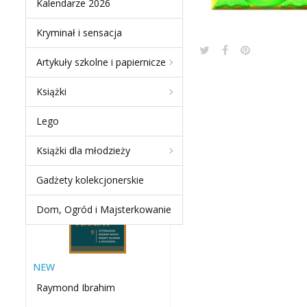
Kalendarze 2026
Kryminał i sensacja
Artykuły szkolne i papiernicze
NEW PRODUCTS
Książki
MIECZ I BUŁAT.
Lego
CZTERNAŚCIE WIEKÓW
WOJNY MIĘDZY ISLAMEM
Książki dla młodzieży
A...
-60 %
Gadżety kolekcjonerskie
Dom, Ogród i Majsterkowanie
NEW
Raymond Ibrahim