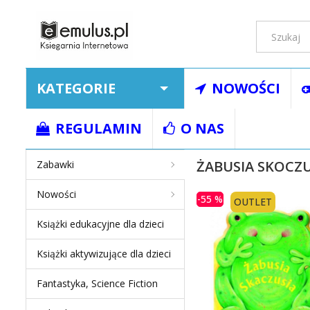
KATEGORIE
NOWOŚCI
Strona główna
Ksią
REGULAMIN
O NAS
ŻABUSIA SKOCZ
Zabawki
Nowości
-55 %
OUTLET
Książki edukacyjne dla dzieci
Książki aktywizujące dla dzieci
Fantastyka, Science Fiction