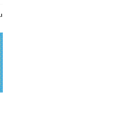
FRANKLIN UCZY SIĘ
LIN
JEŹDZIĆ T.4 OUTLET
-60 %
TOP100
ZAPOWIEDŹ
Debit
4,80 zł
11,99 zł