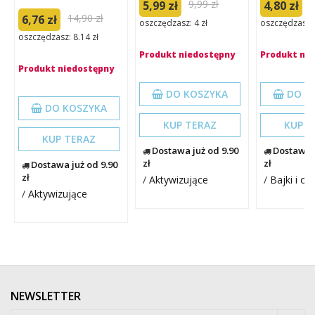
9,99 zł
1
5,99 zł
4,80 zł
14,90 zł
6,76 zł
oszczędzasz: 4 zł
oszczędzasz: 
oszczędzasz: 8.14 zł
Produkt niedostępny
Produkt ni
Produkt niedostępny
DO KOSZYKA
DO K
DO KOSZYKA
KUP TERAZ
KUP T
KUP TERAZ
Dostawa już od 9.90
Dostawa j
zł
zł
Dostawa już od 9.90
zł
/
Aktywizujące
/
Bajki i o
/
Aktywizujące
NEWSLETTER