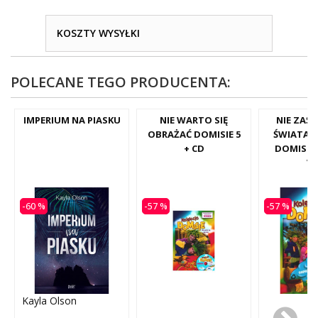
KOSZTY WYSYŁKI
POLECANE TEGO PRODUCENTA:
IMPERIUM NA PIASKU
NIE WARTO SIĘ
NIE ZAŚ
OBRAŻAĆ DOMISIE 5
ŚWIATA! 
+ CD
DOMISIE.
V
-60 %
-57 %
-57 %
Kayla Olson