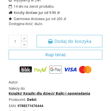
Wysyłamy w 24h
14 dni na zwrot produktu
Koszty dostaw już od 9.90 zł
Darmowa dostawa już od 200 zł
Dostępna ilość: dużo
Dodaj do koszyka
Kup teraz
Autor:
Należy do:
Książki
/
Książki dla dzieci
/
Bajki i opowiadania
Producent:
Debit
EAN:
9788371676444