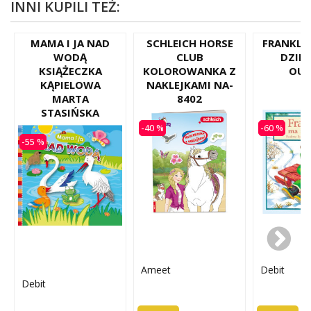
INNI KUPILI TEŻ:
MAMA I JA NAD
SCHLEICH HORSE
FRANKLI
WODĄ
CLUB
DZIEŃ
KSIĄŻECZKA
KOLOROWANKA Z
OUT
KĄPIELOWA
NAKLEJKAMI NA-
MARTA
8402
STASIŃSKA
-40 %
-60 %
-55 %
Ameet
Debit
Debit