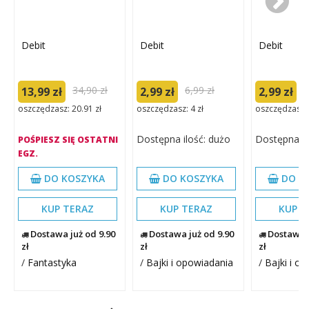
Debit
Debit
Debit
34,90 zł
6,99 zł
6
13,99 zł
2,99 zł
2,99 zł
oszczędzasz: 20.91 zł
oszczędzasz: 4 zł
oszczędzasz: 
Dostępna ilość: dużo
Dostępna il
POŚPIESZ SIĘ OSTATNI
EGZ.
DO KOSZYKA
DO KOSZYKA
DO K
KUP TERAZ
KUP TERAZ
KUP T
Dostawa już od 9.90
Dostawa już od 9.90
Dostawa j
zł
zł
zł
/
Fantastyka
/
Bajki i opowiadania
/
Bajki i o