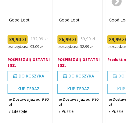
Good Loot
Good Loot
Good Loot
132,99 zł
59,99 zł
39,90 zł
26,99 zł
29,99 zł
oszczędzasz: 93.09 zł
oszczędzasz: 32.99 zł
oszczędzasz: 
POŚPIESZ SIĘ OSTATNI
POŚPIESZ SIĘ OSTATNI
Produkt ni
EGZ.
EGZ.
DO KOSZYKA
DO KOSZYKA
DO K
KUP TERAZ
KUP TERAZ
KUP T
Dostawa już od 9.90
Dostawa już od 9.90
Dostawa j
zł
zł
zł
/
Lifestyle
/
Puzzle
/
Puzzle