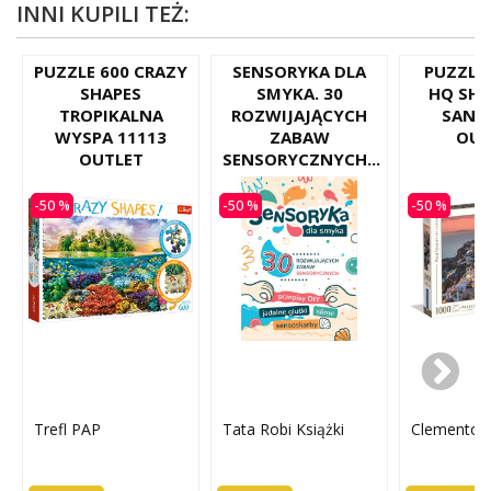
INNI KUPILI TEŻ:
PUZZLE 600 CRAZY
SENSORYKA DLA
PUZZLE 
SHAPES
SMYKA. 30
HQ SHA
TROPIKALNA
ROZWIJAJĄCYCH
SANT
WYSPA 11113
ZABAW
OUT
OUTLET
SENSORYCZNYCH...
-50 %
-50 %
-50 %
Trefl PAP
Tata Robi Książki
Clementon