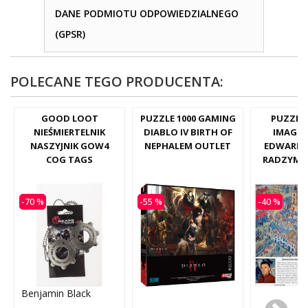
DANE PODMIOTU ODPOWIEDZIALNEGO
(GPSR)
POLECANE TEGO PRODUCENTA:
GOOD LOOT
PUZZLE 1000 GAMING
PUZZLE 
NIEŚMIERTELNIK
DIABLO IV BIRTH OF
IMAGIN
NASZYJNIK GOW4
NEPHALEM OUTLET
EDWARD 
COG TAGS
RADZYMIN
-70 %
-55 %
-40 %
Benjamin Black