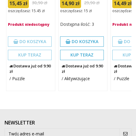
30,90 zł
29,90 zł
15,45 zł
14,90 zł
14,49 zł
oszczędzasz: 15.45 zł
oszczędzasz: 15 zł
oszczędzasz: 
Dostępna ilość: 3
Produkt niedostępny
Produkt ni
DO KOSZYKA
DO KOSZYKA
DO K
KUP TERAZ
KUP TERAZ
KUP T
Dostawa już od 9.90
Dostawa już od 9.90
Dostawa j
zł
zł
zł
/
Puzzle
/
Aktywizujące
/
Puzzle
NEWSLETTER