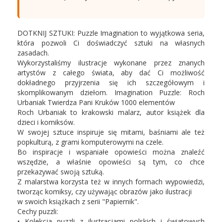
DOTKNIJ SZTUKI: Puzzle Imagination to wyjątkowa seria,
która pozwoli Ci doświadczyć sztuki na własnych
zasadach.
Wykorzystaliśmy ilustracje wykonane przez znanych
artystów z całego świata, aby dać Ci możliwość
dokładnego przyjrzenia się ich szczegółowym i
skomplikowanym dziełom. Imagination Puzzle: Roch
Urbaniak Twierdza Pani Kruków 1000 elementów
Roch Urbaniak to krakowski malarz, autor książek dla
dzieci i komiksów.
W swojej sztuce inspiruje się mitami, baśniami ale też
popkulturą, z grami komputerowymi na czele.
Bo inspiracje i wspaniałe opowieści można znaleźć
wszędzie, a właśnie opowieści są tym, co chce
przekazywać swoją sztuką.
Z malarstwa korzysta też w innych formach wypowiedzi,
tworząc komiksy, czy używając obrazów jako ilustracji
w swoich książkach z serii "Papiernik".
Cechy puzzli:
• Kolekcja puzzli z ilustracjami polskich i światowych