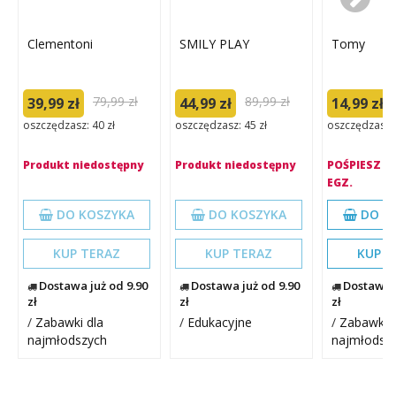
Clementoni
SMILY PLAY
Tomy
79,99 zł
89,99 zł
39,99 zł
44,99 zł
14,99 zł
oszczędzasz: 40 zł
oszczędzasz: 45 zł
oszczędzasz: 
Produkt niedostępny
Produkt niedostępny
POŚPIESZ S
EGZ.
DO KOSZYKA
DO KOSZYKA
DO K
KUP TERAZ
KUP TERAZ
KUP T
Dostawa już od 9.90
Dostawa już od 9.90
Dostawa j
zł
zł
zł
/
Zabawki dla
/
Edukacyjne
/
Zabawki d
najmłodszych
najmłodsz