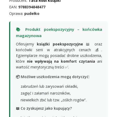
Producent:
Tata Robi Książki
EAN:
9788394848477
Oprawa:
pudełko
📚 Produkt poekspozycyjny – końcówka
magazynowa
Oferujemy
książki poekspozycyjne
📖 oraz
końcówki serii w atrakcyjnych cenach 💰.
Egzemplarze mogą posiadać drobne uszkodzenia,
które
nie wpływają na komfort czytania
ani
wartość merytoryczną treści ✅.
📦 Możliwe uszkodzenia mogą dotyczyć:
zabrudzeń lub zarysowań okładki,
zagięć i załamań narożników,
niewielkich zbić lub tzw. „oślich rogów”.
📖 Co zyskujesz jako kupujący?