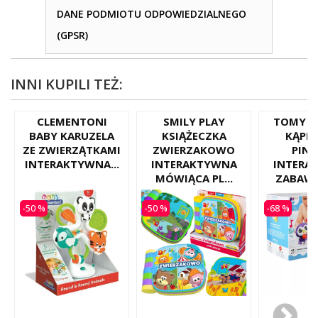
DANE PODMIOTU ODPOWIEDZIALNEGO
(GPSR)
INNI KUPILI TEŻ:
CLEMENTONI
SMILY PLAY
TOMY T
BABY KARUZELA
KSIĄŻECZKA
KĄPI
ZE ZWIERZĄTKAMI
ZWIERZAKOWO
PIN
INTERAKTYWNA...
INTERAKTYWNA
INTERA
MÓWIĄCA PL...
ZABAWK
-50 %
-50 %
-68 %