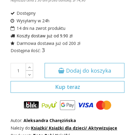
Najniższa cena z 30 dni przed obniżką:
zł 14,90
Dostępny
Wysyłamy w 24h
14 dni na zwrot produktu
Koszty dostaw już od 9.90 zł
Darmowa dostawa już od 200 zł
3
Dostępna ilość:
Dodaj do koszyka
Kup teraz
Autor:
Aleksandra Charęzińska
Należy do:
Książki
/
Książki dla dzieci
/
Aktywizujące