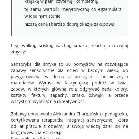
książkę w pełni czytelną i kompletną,
tę samą wartość merytoryczną co egzemplarz
w idealnym stanie,
niższą cenę i bardzo dobrą okazję zakupową.
Lep, wałkuj, ściskaj, wąchaj, smakuj, słuchaj i rozwijaj
zmysły!
Sensoryka dla smyka to 30 pomysłów na rozwijające
zabawy sensoryczne dla dzieci w każdym wieku, do
przygotowania w domu z prostych i bezpiecznych
materiałów. Wyrusz w fascynującą podróż w świat
zabaw, w których główną rolę odgrywać będą kolory,
kształty, faktury, zapachy, smaki, dźwięki, a przede
wszystkim wyobraźnia i kreatywność!
Zabawy opracowała Aleksandra Charęzińska - pedagożka,
certyfikowana terapeutka integracji sensorycznej, która
od lat pracuje z dziećmi, a swoją wiedzą dzieli się na
blogu www.charezinska.pl.
Sensoryka dla Smyka to: