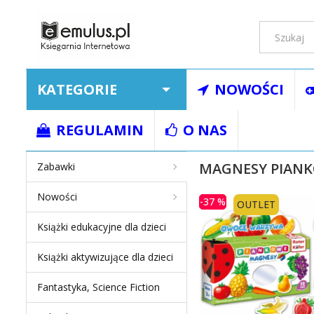
KATEGORIE
NOWOŚCI
Strona główna
Zaba
REGULAMIN
O NAS
MAGNESY PIANK
Zabawki
Nowości
-37 %
OUTLET
Książki edukacyjne dla dzieci
Książki aktywizujące dla dzieci
Fantastyka, Science Fiction