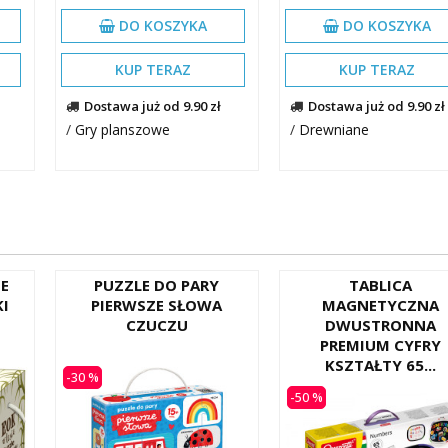
DO KOSZYKA
DO KOSZYKA
KUP TERAZ
KUP TERAZ
Dostawa już od 9.90 zł
Dostawa już od 9.90 zł
/
Gry planszowe
/
Drewniane
IE
PUZZLE DO PARY
TABLICA
KI
PIERWSZE SŁOWA
MAGNETYCZNA
CZUCZU
DWUSTRONNA
PREMIUM CYFRY
KSZTAŁTY 65...
-30 %
-50 %