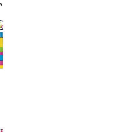
A
DLA NAJMNIEJSZYCH...
PIRACI ROTER KAFE
-40 %
-50 %
NEW
Roter Kafer
Roter Kafer
29,90 zł
49,90 zł
oszczędzasz: 20 zł
4,99 zł
9,99 zł
oszczędzasz: 5 zł
Z.
POŚPIESZ SIĘ OSTATNI EGZ.