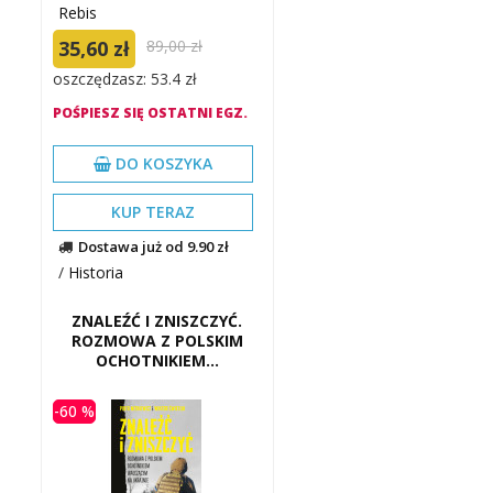
Rebis
35,60 zł
89,00 zł
oszczędzasz: 53.4 zł
POŚPIESZ SIĘ OSTATNI EGZ.
DO KOSZYKA
KUP TERAZ
Dostawa już od 9.90 zł
/
Historia
ZNALEŹĆ I ZNISZCZYĆ.
ROZMOWA Z POLSKIM
OCHOTNIKIEM...
-60 %