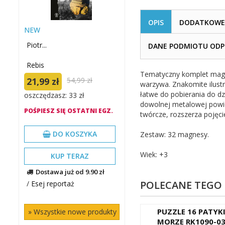
OPIS
DODATKOWE 
NEW
Piotr...
DANE PODMIOTU ODPO
Rebis
Tematyczny komplet magn
21,99 zł
54,99 zł
warzywa. Znakomite ilustr
łatwe do pobierania do dz
oszczędzasz: 33 zł
dowolnej metalowej powie
POŚPIESZ SIĘ OSTATNI EGZ.
twórcze, rozszerza pojęci
DO KOSZYKA
Zestaw: 32 magnesy.
Wiek: +3
KUP TERAZ
Dostawa już od 9.90 zł
POLECANE TEGO
/
Esej reportaż
PUZZLE 16 PATYK
» Wszystkie nowe produkty
MORZE RK1090-0