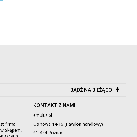
Dostawa już od 9.90 zł
Dostawa już od 9.90 zł
/
Gry planszowe
/
Edukacyjne
BĄDŹ NA BIEŻĄCO
KONTAKT Z NAMI
emulus.pl
st firma
Osinowa 14-16 (Pawilon handlowy)
ą w Skępem,
61-454 Poznań
660324900