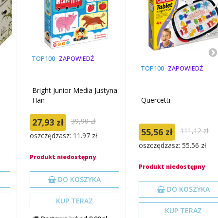
TOP100
ZAPOWIEDŹ
TOP100
ZAPOWIEDŹ
Bright Junior Media Justyna
Han
Quercetti
27,93 zł
39,90 zł
55,56 zł
111,12 zł
oszczędzasz: 11.97 zł
oszczędzasz: 55.56 zł
Produkt niedostępny
Produkt niedostępny
DO KOSZYKA
DO KOSZYKA
KUP TERAZ
KUP TERAZ