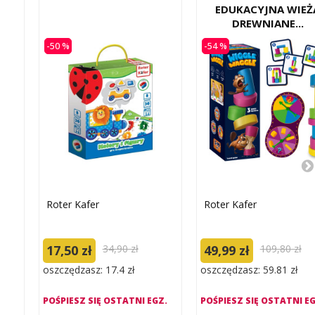
EDUKACYJNA WIEŻ
DREWNIANE...
-50 %
-54 %
Roter Kafer
Roter Kafer
17,50 zł
34,90 zł
49,99 zł
109,80 zł
oszczędzasz: 17.4 zł
oszczędzasz: 59.81 zł
POŚPIESZ SIĘ OSTATNI EGZ.
POŚPIESZ SIĘ OSTATNI EG