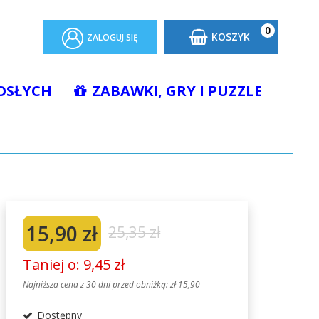
0
KOSZYK
ZALOGUJ SIĘ
OSŁYCH
ZABAWKI, GRY I PUZZLE
A RK3020-04 OUTLET
15,90 zł
25,35 zł
Taniej o: 9,45 zł
Najniższa cena z 30 dni przed obniżką:
zł 15,90
Dostępny