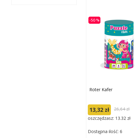
-50 %
Roter Kafer
13,32 zł
26,64 zł
oszczędzasz: 13.32 zł
Dostępna ilość: 6