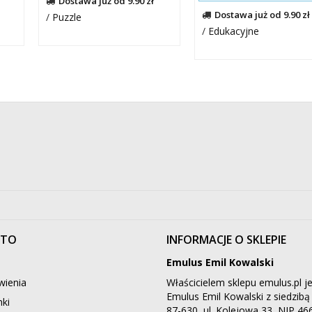
Dostawa już od 9.90 zł
Dostawa już od 9.90 zł
/
Puzzle
/
Edukacyjne
NTO
INFORMACJE O SKLEPIE
Emulus Emil Kowalski
ienia
Właścicielem sklepu emulus.pl je
Emulus Emil Kowalski z siedzib
ki
87-630, ul. Kolejowa 33, NIP 4