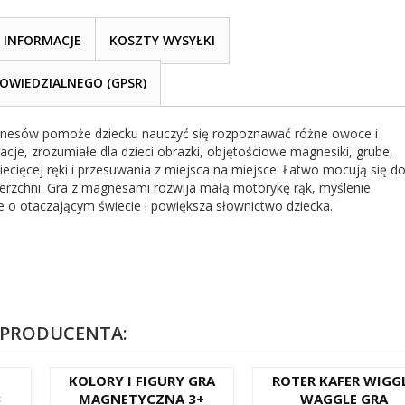
INFORMACJE
KOSZTY WYSYŁKI
WIEDZIALNEGO (GPSR)
esów pomoże dziecku nauczyć się rozpoznawać różne owoce i
acje, zrozumiałe dla dzieci obrazki, objętościowe magnesiki, grube,
iecięcej ręki i przesuwania z miejsca na miejsce. Łatwo mocują się d
rzchni. Gra z magnesami rozwija małą motorykę rąk, myślenie
e o otaczającym świecie i powiększa słownictwo dziecka.
 PRODUCENTA:
I
KOLORY I FIGURY GRA
ROTER KAFER WIGG
3
MAGNETYCZNA 3+
WAGGLE GRA