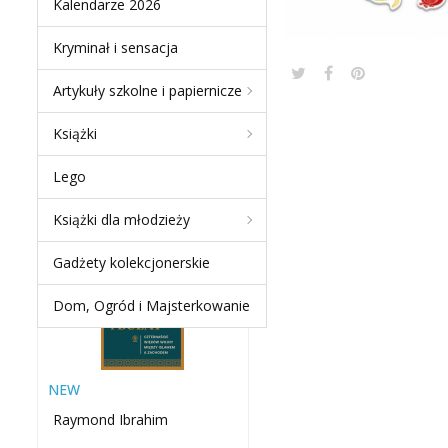
Kalendarze 2026
Kryminał i sensacja
Artykuły szkolne i papiernicze
NEW PRODUCTS
Książki
MIECZ I BUŁAT.
Lego
CZTERNAŚCIE WIEKÓW
WOJNY MIĘDZY ISLAMEM
Książki dla młodzieży
A...
-60 %
Gadżety kolekcjonerskie
Dom, Ogród i Majsterkowanie
NEW
Raymond Ibrahim