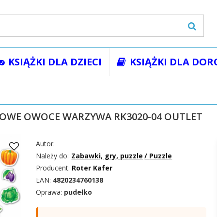
KSIĄŻKI DLA DZIECI
KSIĄŻKI DLA DOR
wki, gry, puzzle
Puzzle
MAGNESY PIANKOWE OWOCE WARZYW
OWE OWOCE WARZYWA RK3020-04 OUTLET
Autor:
Należy do:
Zabawki, gry, puzzle
/
Puzzle
Producent:
Roter Kafer
EAN:
4820234760138
Oprawa:
pudełko