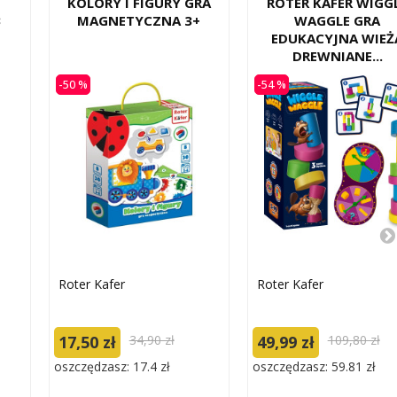
I
KOLORY I FIGURY GRA
ROTER KAFER WIGG
3
MAGNETYCZNA 3+
WAGGLE GRA
EDUKACYJNA WIEŻ
DREWNIANE...
-50 %
-54 %
Roter Kafer
Roter Kafer
17,50 zł
34,90 zł
49,99 zł
109,80 zł
oszczędzasz: 17.4 zł
oszczędzasz: 59.81 zł