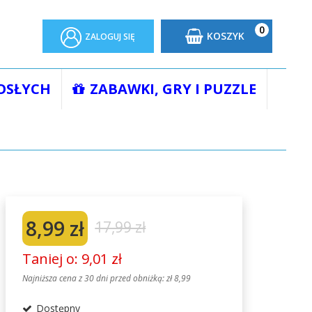
0
KOSZYK
ZALOGUJ SIĘ
OSŁYCH
ZABAWKI, GRY I PUZZLE
RA PIRATES RK1140-04
8,99 zł
17,99 zł
Taniej o: 9,01 zł
Najniższa cena z 30 dni przed obniżką:
zł 8,99
Dostępny