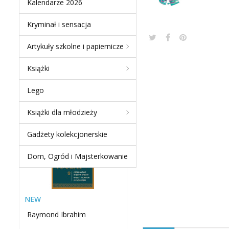
Kalendarze 2026
Kryminał i sensacja
Artykuły szkolne i papiernicze
NEW PRODUCTS
Książki
MIECZ I BUŁAT.
Lego
CZTERNAŚCIE WIEKÓW
WOJNY MIĘDZY ISLAMEM
Książki dla młodzieży
A...
-60 %
Gadżety kolekcjonerskie
Dom, Ogród i Majsterkowanie
NEW
Raymond Ibrahim