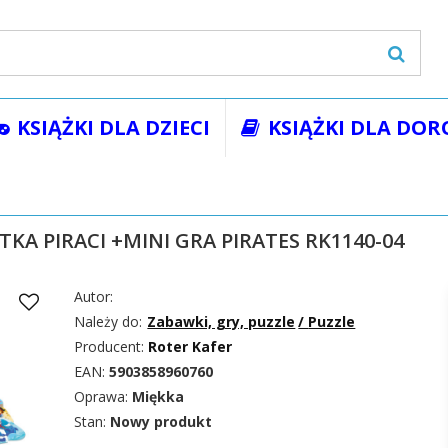
KSIĄŻKI DLA DZIECI
KSIĄŻKI DLA DOR
wki, gry, puzzle
Puzzle
PUZZLE 49 SASZETKA PIRACI +MINI G
TKA PIRACI +MINI GRA PIRATES RK1140-04
Autor:
Należy do:
Zabawki, gry, puzzle
/
Puzzle
Producent:
Roter Kafer
EAN:
5903858960760
Oprawa:
Miękka
Stan:
Nowy produkt