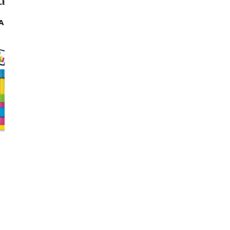
LE
ROTER KAFER GRA
PUZZLE PIANKOW
EDUKACYJNA ALFABET
MAGNETYCZNE 16 E
A
DLA NAJMNIEJSZYCH...
PIRACI ROTER KAFE
-40 %
-50 %
NEW
Roter Kafer
Roter Kafer
29,90 zł
49,90 zł
oszczędzasz: 20 zł
4,99 zł
9,99 zł
oszczędzasz: 5 zł