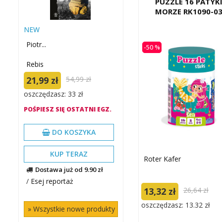
PUZZLE 16 PATYK
MORZE RK1090-0
NEW
Piotr...
-50 %
Rebis
21,99 zł
54,99 zł
oszczędzasz: 33 zł
POŚPIESZ SIĘ OSTATNI EGZ.
DO KOSZYKA
KUP TERAZ
Roter Kafer
Dostawa już od 9.90 zł
/
Esej reportaż
13,32 zł
26,64 zł
oszczędzasz: 13.32 zł
» Wszystkie nowe produkty