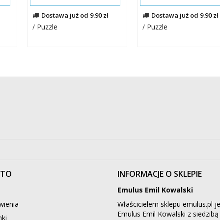
Dostawa już od 9.90 zł
Dostawa już od 9.90 zł
/
Puzzle
/
Puzzle
NTO
INFORMACJE O SKLEPIE
Emulus Emil Kowalski
ienia
Właścicielem sklepu emulus.pl je
Emulus Emil Kowalski z siedzib
ki