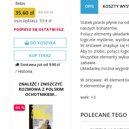
Rebis
OPIS
KOSZTY WYS
35,60 zł
89,00 zł
oszczędzasz: 53.4 zł
Statek piracki płynie na o
naszych bohaterów.
POŚPIESZ SIĘ OSTATNI EGZ.
Połącz elementy układanki
logiczne myślenie, wyobra
DO KOSZYKA
W zestawie znajduje się r
Aby to zrobić, połącz logic
KUP TERAZ
Wszystkie elementy wykon
zabawie.
Dostawa już od 9.90 zł
Układankę można wygodnie
/
Historia
W zestawie: 49 elementów
ZNALEŹĆ I ZNISZCZYĆ.
9 elementów gry.
ROZMOWA Z POLSKIM
OCHOTNIKIEM...
wiek: +3
-60 %
POLECANE TEGO