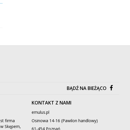
Dostawa już od 9.90 zł
Dostawa już od 9.90 zł
/
Puzzle
/
Gry planszowe
BĄDŹ NA BIEŻĄCO
KONTAKT Z NAMI
emulus.pl
st firma
Osinowa 14-16 (Pawilon handlowy)
ą w Skępem,
61-454 Poznań