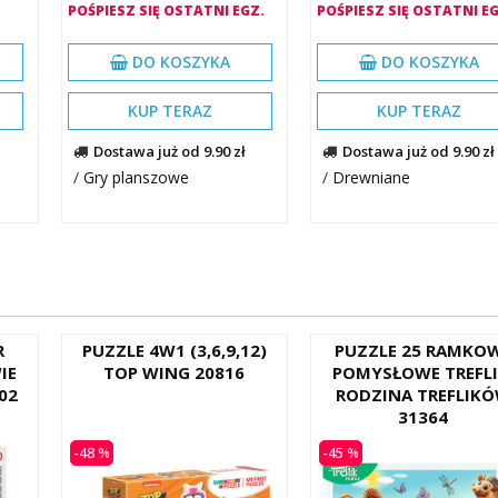
POŚPIESZ SIĘ OSTATNI EGZ.
POŚPIESZ SIĘ OSTATNI EG
DO KOSZYKA
DO KOSZYKA
KUP TERAZ
KUP TERAZ
Dostawa już od 9.90 zł
Dostawa już od 9.90 zł
/
Gry planszowe
/
Drewniane
R
PUZZLE 4W1 (3,6,9,12)
PUZZLE 25 RAMKO
IE
TOP WING 20816
POMYSŁOWE TREFLI
02
RODZINA TREFLIK
31364
-48 %
-45 %