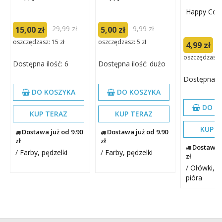
Happy Colo
29,99 zł
9,99 zł
15,00 zł
5,00 zł
oszczędzasz: 15 zł
oszczędzasz: 5 zł
9
4,99 zł
oszczędzasz: 
Dostępna ilość: 6
Dostępna ilość: dużo
Dostępna il
DO KOSZYKA
DO KOSZYKA
DO K
KUP TERAZ
KUP TERAZ
KUP T
Dostawa już od 9.90
Dostawa już od 9.90
zł
zł
Dostawa j
/
Farby, pędzelki
/
Farby, pędzelki
zł
/
Ołówki, d
pióra