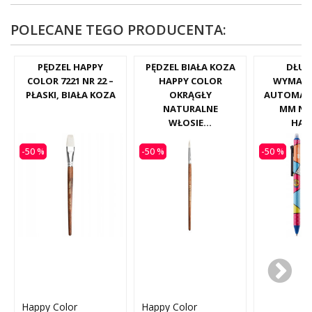
POLECANE TEGO PRODUCENTA:
PĘDZEL HAPPY
PĘDZEL BIAŁA KOZA
DŁUG
COLOR 7221 NR 22 –
HAPPY COLOR
WYMAZ
PŁASKI, BIAŁA KOZA
OKRĄGŁY
AUTOMATY
NATURALNE
MM NIE
WŁOSIE...
HAPP
-50 %
-50 %
-50 %
Happy Color
Happy Color