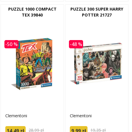
PUZZLE 1000 COMPACT
PUZZLE 300 SUPER HARRY
TEX 39840
POTTER 21727
-50 %
-48 %
Clementoni
Clementoni
28,99 zł
19,35 zł
14,49 zł
9,99 zł