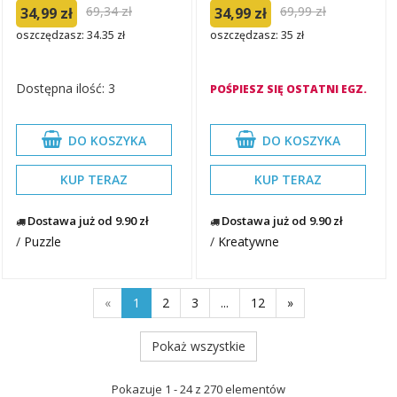
69,34 zł
69,99 zł
34,99 zł
34,99 zł
oszczędzasz: 34.35 zł
oszczędzasz: 35 zł
Dostępna ilość: 3
POŚPIESZ SIĘ OSTATNI EGZ.
DO KOSZYKA
DO KOSZYKA
KUP TERAZ
KUP TERAZ
Dostawa już od 9.90 zł
Dostawa już od 9.90 zł
/
Puzzle
/
Kreatywne
«
1
2
3
...
12
»
Pokaż wszystkie
Pokazuje 1 - 24 z 270 elementów