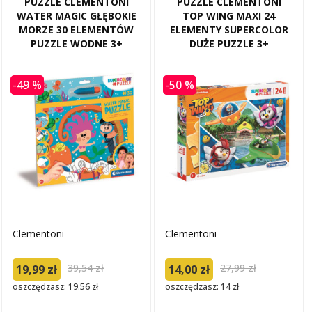
PUZZLE CLEMENTONI
PUZZLE CLEMENTONI
WATER MAGIC GŁĘBOKIE
TOP WING MAXI 24
MORZE 30 ELEMENTÓW
ELEMENTY SUPERCOLOR
PUZZLE WODNE 3+
DUŻE PUZZLE 3+
-49 %
-50 %
Clementoni
Clementoni
39,54 zł
27,99 zł
19,99 zł
14,00 zł
oszczędzasz: 19.56 zł
oszczędzasz: 14 zł