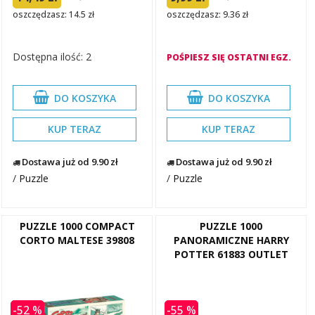
oszczędzasz: 14.5 zł
oszczędzasz: 9.36 zł
Dostępna ilość: 2
POŚPIESZ SIĘ OSTATNI EGZ.
DO KOSZYKA
DO KOSZYKA
KUP TERAZ
KUP TERAZ
Dostawa już od 9.90 zł
Dostawa już od 9.90 zł
/
Puzzle
/
Puzzle
PUZZLE 1000 COMPACT
PUZZLE 1000
CORTO MALTESE 39808
PANORAMICZNE HARRY
POTTER 61883 OUTLET
-52 %
-55 %