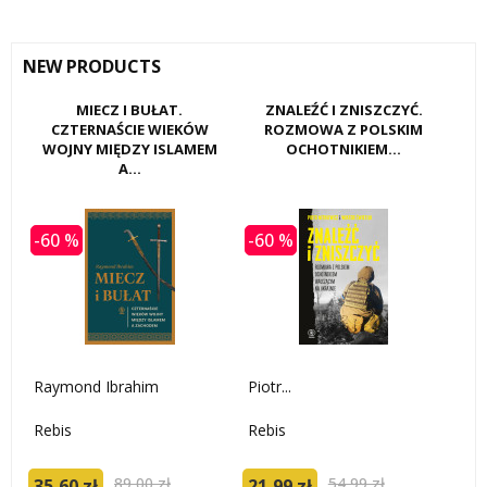
NEW PRODUCTS
MIECZ I BUŁAT.
ZNALEŹĆ I ZNISZCZYĆ.
CZTERNAŚCIE WIEKÓW
ROZMOWA Z POLSKIM
WOJNY MIĘDZY ISLAMEM
OCHOTNIKIEM...
A...
-60 %
-60 %
Raymond Ibrahim
Piotr...
Rebis
Rebis
89,00 zł
54,99 zł
35,60 zł
21,99 zł