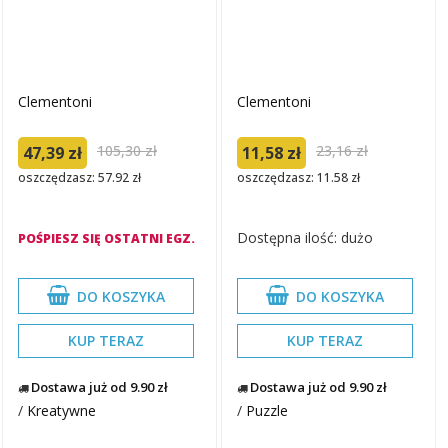
Clementoni
Clementoni
105,30 zł
23,16 zł
47,39 zł
11,58 zł
oszczędzasz: 57.92 zł
oszczędzasz: 11.58 zł
Dostępna ilość: dużo
POŚPIESZ SIĘ OSTATNI EGZ.
DO KOSZYKA
DO KOSZYKA
KUP TERAZ
KUP TERAZ
Dostawa już od 9.90 zł
Dostawa już od 9.90 zł
/
Kreatywne
/
Puzzle