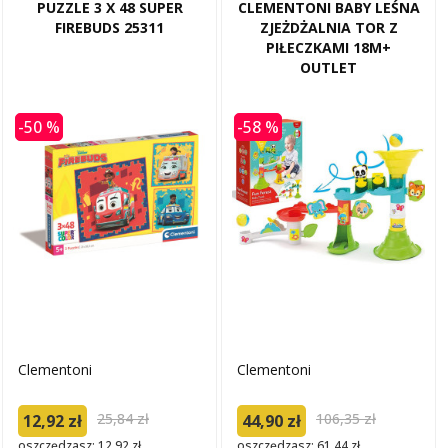
PUZZLE 3 X 48 SUPER
CLEMENTONI BABY LEŚNA
FIREBUDS 25311
ZJEŻDŻALNIA TOR Z
PIŁECZKAMI 18M+
OUTLET
-50 %
-58 %
Clementoni
Clementoni
25,84 zł
106,35 zł
12,92 zł
44,90 zł
oszczędzasz: 12.92 zł
oszczędzasz: 61.44 zł