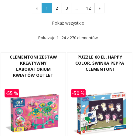
«
1
2
3
...
12
»
Pokaż wszystkie
Pokazuje 1 - 24 z 270 elementów
CLEMENTONI ZESTAW
PUZZLE 60 EL. HAPPY
KREATYWNY
COLOR. ŚWINKA PEPPA
LABORATORIUM
CLEMENTONI
KWIATÓW OUTLET
-55 %
-50 %