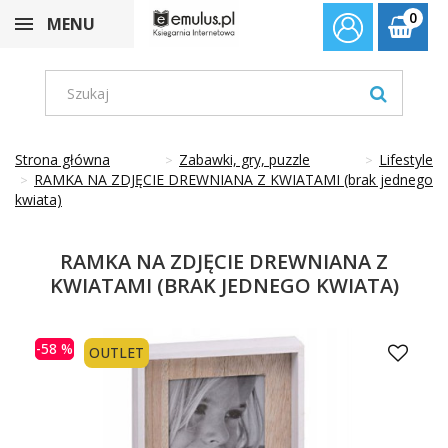
0
MENU
Strona główna
Zabawki, gry, puzzle
Lifestyle
RAMKA NA ZDJĘCIE DREWNIANA Z KWIATAMI (brak jednego
kwiata)
RAMKA NA ZDJĘCIE DREWNIANA Z
KWIATAMI (BRAK JEDNEGO KWIATA)
-58 %
OUTLET