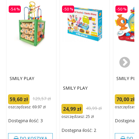
-54 %
-50 %
-50 %
SMILY PLAY
SMILY PLA
SMILY PLAY
129,57 zł
59,60 zł
70,00 zł
oszczędzasz: 69.97 zł
oszczędzasz: 
49,99 zł
24,99 zł
oszczędzasz: 25 zł
Dostępna ilość: 3
Dostępna il
Dostępna ilość: 2
DO KOSZYKA
DO K