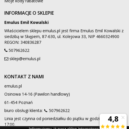
Moje kody rabatowe
INFORMACJE O SKLEPIE
Emulus Emil Kowalski
Właścicielem sklepu emulus.pl jest firma Emulus Emil Kowalski z
siedzibą w Skępem, 87-630, ul. Kolejowa 33, NIP 4660324900
REGON: 340836287
507962622
sklep@emulus.pl
KONTAKT Z NAMI
emulus.pl
Osinowa 14-16 (Pawilon handlowy)
61-454 Poznań
biuro obsługi klienta: 📞
507962622
Linia jest czynna od poniedziałku do piątku w godzinach 9:00 -
17:00.
Informujemy, iż nasz sklep internetowy wykorzystuje