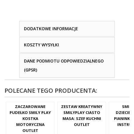
DODATKOWE INFORMACJE
KOSZTY WYSYŁKI
DANE PODMIOTU ODPOWIEDZIALNEGO
(GPSR)
POLECANE TEGO PRODUCENTA:
ZACZAROWANE
ZESTAW KREATYWNY
SMILY
PUDEŁKO SMILY PLAY
SMILYPLAY CIASTO
DZIECIĘC
KOSTKA
MASA: SZEF KUCHNI
PIANINKO
MOTORYCZNA
OUTLET
INSTRUM
OUTLET