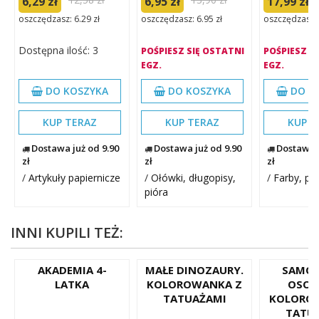
6,29 zł
6,95 zł
17,99 zł
oszczędzasz: 6.29 zł
oszczędzasz: 6.95 zł
oszczędzasz: 
Dostępna ilość: 3
POŚPIESZ SIĘ OSTATNI
POŚPIESZ S
EGZ.
EGZ.
DO KOSZYKA
DO KOSZYKA
DO K
KUP TERAZ
KUP TERAZ
KUP T
Dostawa już od 9.90
Dostawa już od 9.90
Dostawa j
zł
zł
zł
/
Artykuły papiernicze
/
Ołówki, długopisy,
/
Farby, pęd
pióra
INNI KUPILI TEŻ:
AKADEMIA 4-
MAŁE DINOZAURY.
SAMO
LATKA
KOLOROWANKA Z
OSOB
TATUAŻAMI
KOLORO
TATU