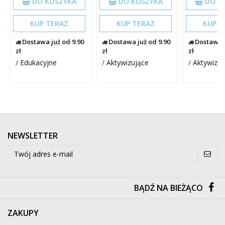
DO KOSZYKA
DO KOSZYKA
DO K
KUP TERAZ
KUP TERAZ
KUP T
Dostawa już od 9.90
Dostawa już od 9.90
Dostawa j
zł
zł
zł
/
Edukacyjne
/
Aktywizujące
/
Aktywizuj
NEWSLETTER
BĄDŹ NA BIEŻĄCO
ZAKUPY