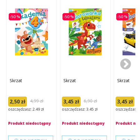
-50 %
-50 %
-50 %
Skrzat
Skrzat
Skrzat
4,99 zł
6,90 zł
6
2,50 zł
3,45 zł
3,45 zł
oszczędzasz: 2.49 zł
oszczędzasz: 3.45 zł
oszczędzasz: 
Produkt niedostępny
Produkt niedostępny
Produkt ni