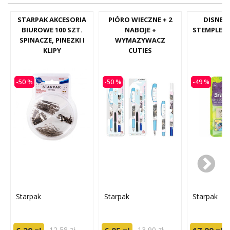
STARPAK AKCESORIA
PIÓRO WIECZNE + 2
DISNEY
BIUROWE 100 SZT.
NABOJE +
STEMPLE +
SPINACZE, PINEZKI I
WYMAZYWACZ
KLIPY
CUTIES
-50 %
-50 %
-49 %
Starpak
Starpak
Starpak
12,58 zł
13,90 zł