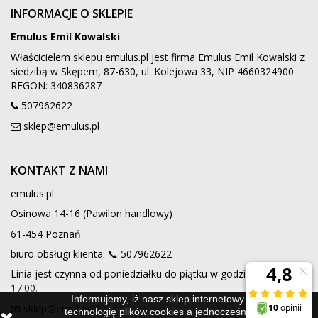
INFORMACJE O SKLEPIE
Emulus Emil Kowalski
Właścicielem sklepu emulus.pl jest firma Emulus Emil Kowalski z
siedzibą w Skępem, 87-630, ul. Kolejowa 33, NIP 4660324900
REGON: 340836287
507962622
sklep@emulus.pl
KONTAKT Z NAMI
emulus.pl
Osinowa 14-16 (Pawilon handlowy)
61-454 Poznań
biuro obsługi klienta: 📞
507962622
Linia jest czynna od poniedziałku do piątku w godzinach 9:00 -
17:00.
Informujemy, iż nasz sklep internetowy wykorzystuje
📧 sklep@emulus.pl
technologię plików cookies a jednocześnie nie zbiera w