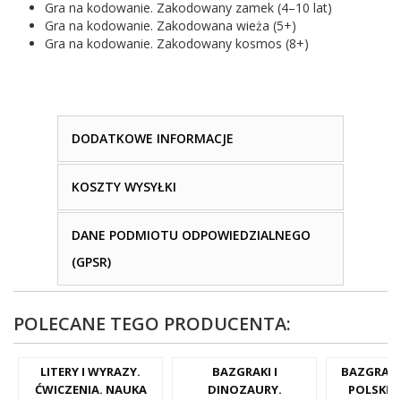
Gra na kodowanie. Zakodowany zamek (4–10 lat)
Gra na kodowanie. Zakodowana wieża (5+)
Gra na kodowanie. Zakodowany kosmos (8+)
DODATKOWE INFORMACJE
KOSZTY WYSYŁKI
DANE PODMIOTU ODPOWIEDZIALNEGO
(GPSR)
POLECANE TEGO PRODUCENTA:
LITERY I WYRAZY.
BAZGRAKI I
BAZGRAKI
ĆWICZENIA. NAUKA
DINOZAURY.
POLSKĘ.