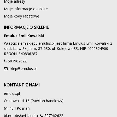
Moje adresy
Moje informacje osobiste
Moje kody rabatowe
INFORMACJE O SKLEPIE
Emulus Emil Kowalski
Właścicielem sklepu emulus.pl jest firma Emulus Emil Kowalski z
siedzibą w Skępem, 87-630, ul. Kolejowa 33, NIP 4660324900
REGON: 340836287
507962622
sklep@emulus.pl
KONTAKT Z NAMI
emulus.pl
Osinowa 14-16 (Pawilon handlowy)
61-454 Poznań
biuro obsługi klienta: 📞
507962622