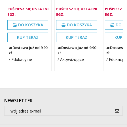
POŚPIESZ SIĘ OSTATNI
POŚPIESZ SIĘ OSTATNI
POŚPIESZ S
EGZ.
EGZ.
EGZ.
DO KOSZYKA
DO KOSZYKA
DO K
KUP TERAZ
KUP TERAZ
KUP T
Dostawa już od 9.90
Dostawa już od 9.90
Dostawa j
zł
zł
zł
/
Edukacyjne
/
Aktywizujące
/
Edukacyj
NEWSLETTER