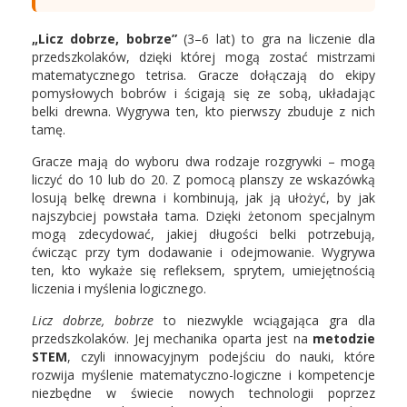
„Licz dobrze, bobrze”
(3–6 lat) to gra na liczenie dla
przedszkolaków, dzięki której mogą zostać mistrzami
matematycznego tetrisa. Gracze dołączają do ekipy
pomysłowych bobrów i ścigają się ze sobą, układając
belki drewna. Wygrywa ten, kto pierwszy zbuduje z nich
tamę.
Gracze mają do wyboru dwa rodzaje rozgrywki – mogą
liczyć do 10 lub do 20. Z pomocą planszy ze wskazówką
losują belkę drewna i kombinują, jak ją ułożyć, by jak
najszybciej powstała tama. Dzięki żetonom specjalnym
mogą zdecydować, jakiej długości belki potrzebują,
ćwicząc przy tym dodawanie i odejmowanie. Wygrywa
ten, kto wykaże się refleksem, sprytem, umiejętnością
liczenia i myślenia logicznego.
Licz dobrze, bobrze
to niezwykle wciągająca gra dla
przedszkolaków. Jej mechanika oparta jest na
metodzie
STEM
, czyli innowacyjnym podejściu do nauki, które
rozwija myślenie matematyczno-logiczne i kompetencje
niezbędne w świecie nowych technologii poprzez