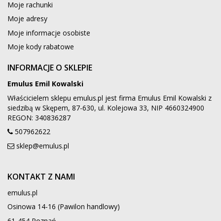
Moje rachunki
Moje adresy
Moje informacje osobiste
Moje kody rabatowe
INFORMACJE O SKLEPIE
Emulus Emil Kowalski
Właścicielem sklepu emulus.pl jest firma Emulus Emil Kowalski z
siedzibą w Skępem, 87-630, ul. Kolejowa 33, NIP 4660324900
REGON: 340836287
507962622
sklep@emulus.pl
KONTAKT Z NAMI
emulus.pl
Osinowa 14-16 (Pawilon handlowy)
61-454 Poznań