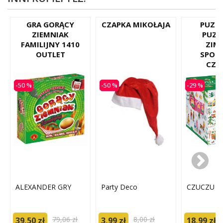
GRA GORĄCY
CZAPKA MIKOŁAJA
PUZZL
ZIEMNIAK
PUZZ
FAMILIJNY 1410
ZIM
OUTLET
SPOT
CZU
-50 %
-50 %
-29 %
ALEXANDER GRY
Party Deco
CZUCZU
79,06 zł
8,00 zł
39,50 zł
3,99 zł
18,99 zł