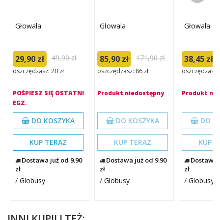
Głowala
Głowala
Głowala
49,90 zł
171,90 zł
29,90 zł
85,90 zł
38,45 zł
oszczędzasz: 20 zł
oszczędzasz: 86 zł
oszczędzasz: 
POŚPIESZ SIĘ OSTATNI
Produkt niedostępny
Produkt ni
EGZ.
DO KOSZYKA
DO KOSZYKA
DO K
KUP TERAZ
KUP TERAZ
KUP T
Dostawa już od 9.90
Dostawa już od 9.90
Dostawa j
zł
zł
zł
/
Globusy
/
Globusy
/
Globusy
INNI KUPILI TEŻ: