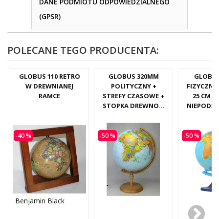
DANE PODMIOTU ODPOWIEDZIALNEGO
(GPSR)
POLECANE TEGO PRODUCENTA:
GLOBUS 110 RETRO
GLOBUS 320MM
GLOBU
W DREWNIANEJ
POLITYCZNY +
FIZYCZNA
RAMCE
STREFY CZASOWE +
25 CM -
STOPKA DREWNO...
NIEPODŚ
-40 %
-50 %
-50 %
Benjamin Black