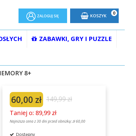
0
KOSZYK
ZALOGUJ SIĘ
OSŁYCH
ZABAWKI, GRY I PUZZLE
amięciowa Brain Box memory 8+
MEMORY 8+
60,00 zł
149,99 zł
Taniej o: 89,99 zł
Najniższa cena z 30 dni przed obniżką:
zł 60,00
Dostępny