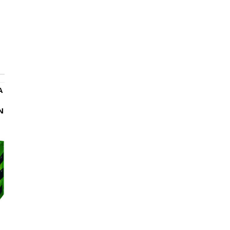
A
ZAGADKOPIS IV -
KUBEK CERAMICZN
ŁAMIGŁOWKI I ZAGADKI
DZIENNA DAWKA
N
MOTYWACJI 310 M
-70 %
-50 %