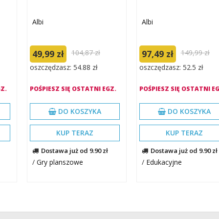
Albi
Albi
49,99 zł
104,87 zł
97,49 zł
149,99 zł
oszczędzasz: 54.88 zł
oszczędzasz: 52.5 zł
Z.
POŚPIESZ SIĘ OSTATNI EGZ.
POŚPIESZ SIĘ OSTATNI EG
DO KOSZYKA
DO KOSZYKA
KUP TERAZ
KUP TERAZ
Dostawa już od 9.90 zł
Dostawa już od 9.90 zł
/
Gry planszowe
/
Edukacyjne