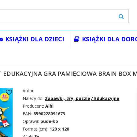
KSIĄŻKI DLA DZIECI
KSIĄŻKI DLA DOR
wki, gry, puzzle
Edukacyjne
BrainBox Świat Edukacyjna gra p
T EDUKACYJNA GRA PAMIĘCIOWA BRAIN BOX 
Autor:
Należy do:
Zabawki, gry, puzzle
/
Edukacyjne
Producent:
Albi
EAN:
8590228091673
Oprawa:
pudełko
Format (cm):
120 x 120
Wiek:
8+