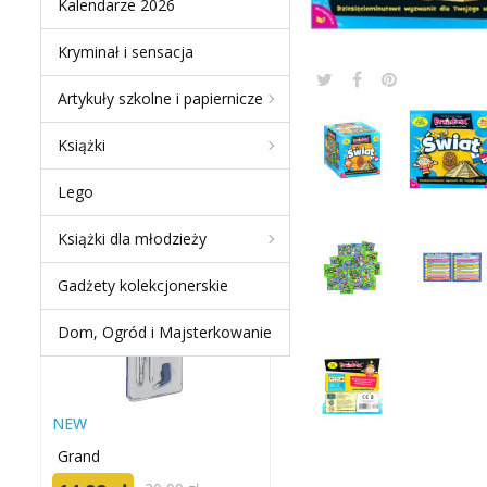
Kalendarze 2026
Kryminał i sensacja
Artykuły szkolne i papiernicze
NEW PRODUCTS
Książki
ZESTAW GRAND
Lego
KREŚLARSKI GR-C205 /
S20005E
Książki dla młodzieży
-50 %
Gadżety kolekcjonerskie
Dom, Ogród i Majsterkowanie
NEW
Grand