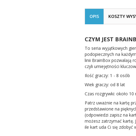
OPIS
KOSZTY WYS
CZYM JEST BRAIN
To seria wyjątkowych gier
podopiecznych na każdym 
linii BrainBox pozwalają r
czyli umiejętności kluczo
Ilość graczy: 1 - 8 osób
Wiek graczy: od 8 lat
Czas rozgrywki: około 10 
Patrz uważnie na kartę prz
przedstawione na pięknyc
(odpowiedzi zapisz na kar
możesz zatrzymać kartę. J
ile kart uda Ci się zdobyć 