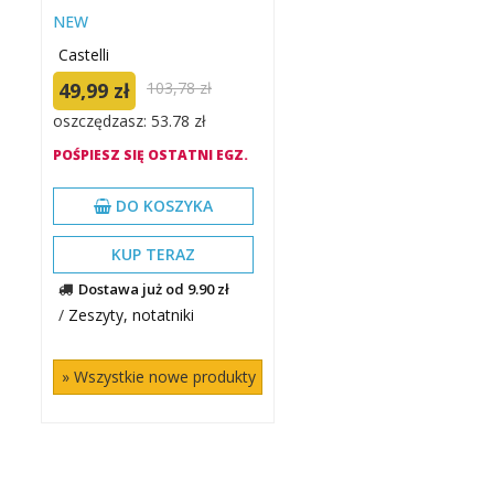
NEW
Castelli
49,99 zł
103,78 zł
oszczędzasz: 53.78 zł
POŚPIESZ SIĘ OSTATNI EGZ.
DO KOSZYKA
KUP TERAZ
Dostawa już od 9.90 zł
/
Zeszyty, notatniki
» Wszystkie nowe produkty