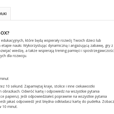
YŁKI
BOX?
 edukacyjnych, które będą wspierały rozwój Twoich dzieci lub
etapie nauki. Wykorzystując dynamiczną i angażującą zabawę, gry z
ozwijać wiedzę, a także wspierają trening pamięci i spostrzegawczości
wych dla rozwoju.
minut
ez 10 sekund. Zapamiętaj kraje, stolice i inne ciekawostki
h obrazkach. Odwróć kartę i odpowiedz na wszystkie pytania
tce papieru). Jeśli odpowiedziałeś poprawnie na wszystkie pytania
eśli jakaś odpowiedź jest błędna odkładasz kartę do pudełka. Zobac
w 10 minut.