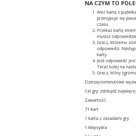
NA CZYM TO POLE
Weź kartę z pudełka
przesypuje się piase
czasu.
Przekaż kartę innem
musisz odpowiedzieć
Gracz, któremu zost
odpowiedzi. Następ
karty.
Jeśli odpowiedź jest
Teraz kolej na nast
Gracz, który zgroma
Dziesięciominutowe wyzw
Cel gry: zdobądź najwięcej
Zawartość:
71 kart
1 karta z zasadami gry
1 klepsydra