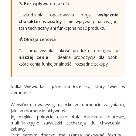
🔧 Bez wpływu na jakość
Uszkodzenia opakowania mają
wyłącznie
charakter wizualny
i nie wpływają na wygląd,
stan techniczny ani funkcjonalność produktu.
💰 Okazja cenowa
Ta sama wysoka jakość produktu, dostępna w
niższej cenie
– idealna propozycja dla osób,
które cenią funkcjonalność i rozsądne zakupy.
łodka Wiewiórka - panel na łóżeczko,
który świeci w
ciemności!
Wiewiórka towarzyszy dziecku w momencie zasypiania,
jak i w momencie aktywności.
Jej miękkie pokrycie czule otula dziecko,
a kolorowe,
multifunkcyjne zawieszki zachęcają do chwycenia i
zabawy.
Tym samym dziecko ma szansę odkrywać faktury i