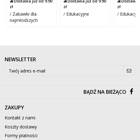
Dostawa już od 9.90
Dostawa już od 9.90
Dostawa j
zł
zł
zł
/
Zabawki dla
/
Edukacyjne
/
Edukacyj
najmłodszych
NEWSLETTER
BĄDŹ NA BIEŻĄCO
ZAKUPY
Kontakt z nami
Koszty dostawy
Formy płatności