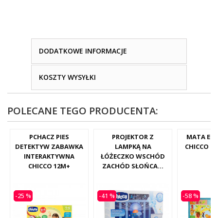
DODATKOWE INFORMACJE
KOSZTY WYSYŁKI
POLECANE TEGO PRODUCENTA:
PCHACZ PIES
PROJEKTOR Z
MATA ED
DETEKTYW ZABAWKA
LAMPKĄ NA
CHICCO F
INTERAKTYWNA
ŁÓŻECZKO WSCHÓD
0
CHICCO 12M+
ZACHÓD SŁOŃCA...
-25 %
-41 %
-58 %