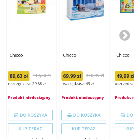
Chicco
Chicco
Chicco
119,50 zł
118,99 zł
89,63 zł
69,99 zł
49,99 zł
oszczędzasz: 29.88 zł
oszczędzasz: 49 zł
oszczędzasz: 
Produkt niedostępny
Produkt niedostępny
Produkt ni
DO KOSZYKA
DO KOSZYKA
DO K
KUP TERAZ
KUP TERAZ
KUP T