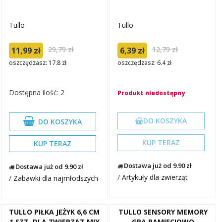
Tullo
Tullo
29,79 zł
12,79 zł
11,99 zł
6,39 zł
oszczędzasz: 17.8 zł
oszczędzasz: 6.4 zł
Dostępna ilość: 2
Produkt niedostępny
DO KOSZYKA
DO KOSZYKA
KUP TERAZ
KUP TERAZ
Dostawa już od 9.90 zł
Dostawa już od 9.90 zł
/
Artykuły dla zwierząt
/
Zabawki dla najmłodszych
TULLO PIŁKA JEŻYK 6,6 CM
TULLO SENSORY MEMORY
1 SZT. DLA ZWIERZĄT MIX
GRA PAMIĘCIOWO