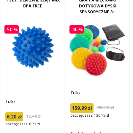
BPA FREE
DOTYKOWA DYSKI
SENSORYCZNE 3+
-50 %
-46 %
Tullo
Tullo
296,18 zł
159,99 zł
oszczędzasz: 136.19 zł
12,44 zł
6,20 zł
oszczędzasz: 6.23 zł