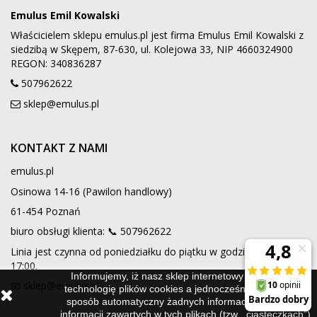
Emulus Emil Kowalski
Właścicielem sklepu emulus.pl jest firma Emulus Emil Kowalski z
siedzibą w Skępem, 87-630, ul. Kolejowa 33, NIP 4660324900
REGON: 340836287
507962622
sklep@emulus.pl
KONTAKT Z NAMI
emulus.pl
Osinowa 14-16 (Pawilon handlowy)
61-454 Poznań
biuro obsługi klienta: 📞
507962622
Linia jest czynna od poniedziałku do piątku w godzinach 9:00 -
17:00.
Informujemy, iż nasz sklep internetowy wykorzystuje
📧 sklep@emulus.pl
technologię plików cookies a jednocześnie nie zbiera w
sposób automatyczny żadnych informacji, z wyjątkiem
informacji zawartych w tych plikach (tzw. „ciasteczkach”).