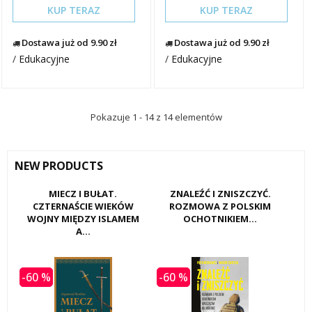
KUP TERAZ
KUP TERAZ
Dostawa już od 9.90 zł
Dostawa już od 9.90 zł
/
Edukacyjne
/
Edukacyjne
Pokazuje 1 - 14 z 14 elementów
NEW PRODUCTS
MIECZ I BUŁAT.
ZNALEŹĆ I ZNISZCZYĆ.
CZTERNAŚCIE WIEKÓW
ROZMOWA Z POLSKIM
WOJNY MIĘDZY ISLAMEM
OCHOTNIKIEM...
A...
-60 %
-60 %