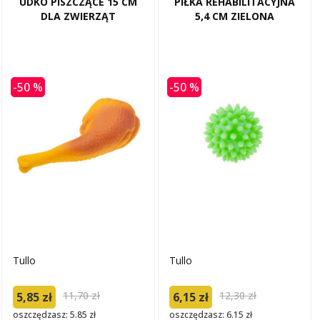
UDKO PISZCZĄCE 15 CM
PIŁKA REHABILITACYJNA
DLA ZWIERZĄT
5,4 CM ZIELONA
-50 %
-50 %
Tullo
Tullo
11,70 zł
12,30 zł
5,85 zł
6,15 zł
oszczędzasz: 5.85 zł
oszczędzasz: 6.15 zł