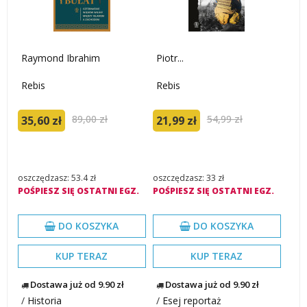
Raymond Ibrahim
Piotr...
Rebis
Rebis
89,00 zł
54,99 zł
35,60 zł
21,99 zł
oszczędzasz: 53.4 zł
oszczędzasz: 33 zł
POŚPIESZ SIĘ OSTATNI EGZ.
POŚPIESZ SIĘ OSTATNI EGZ.
DO KOSZYKA
DO KOSZYKA
KUP TERAZ
KUP TERAZ
Dostawa już od 9.90 zł
Dostawa już od 9.90 zł
/
Historia
/
Esej reportaż