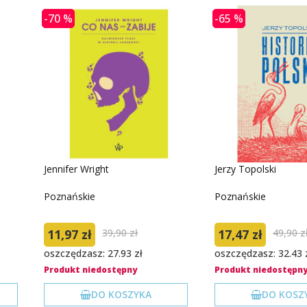
-70 %
-65 %
Jennifer Wright
Jerzy Topolski
Poznańskie
Poznańskie
11,97 zł
39,90 zł
17,47 zł
49,90 z
oszczędzasz: 27.93 zł
oszczędzasz: 32.43 
Produkt niedostępny
Produkt niedostępn
DO KOSZYKA
DO KOSZ