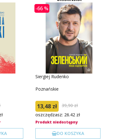
-66 %
Siergiej Rudenko
Poznańskie
ł
13,48 zł
39,90 zł
zł
oszczędzasz: 26.42 zł
y
Produkt niedostępny
YKA
DO KOSZYKA