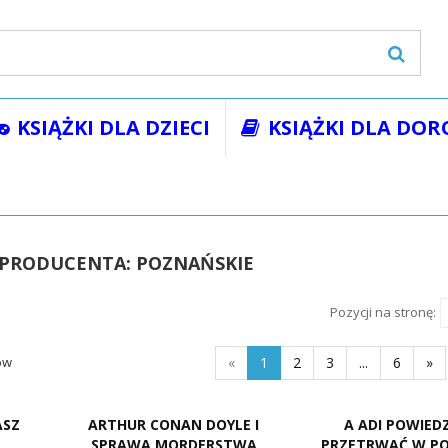
KSIĄŻKI DLA DZIECI
KSIĄŻKI DLA DOR
 PRODUCENTA: POZNAŃSKIE
Pozycji na stronę:
ów
«
1
2
3
...
6
»
ASZ
ARTHUR CONAN DOYLE I
A ADI POWIEDZ
SPRAWA MORDERSTWA
PRZETRWAĆ W PO