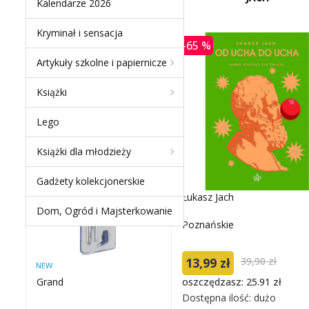
Kalendarze 2026
Kryminał i sensacja
-65 %
Artykuły szkolne i papiernicze
NEW PRODUCTS
Książki
ZESTAW GRAND
Lego
KREŚLARSKI GR-C205 /
S20005E
Książki dla młodzieży
Gadżety kolekcjonerskie
-50 %
Łukasz Jach
Dom, Ogród i Majsterkowanie
Poznańskie
13,99 zł
39,90 zł
NEW
oszczędzasz: 25.91 zł
Grand
Dostępna ilość: dużo