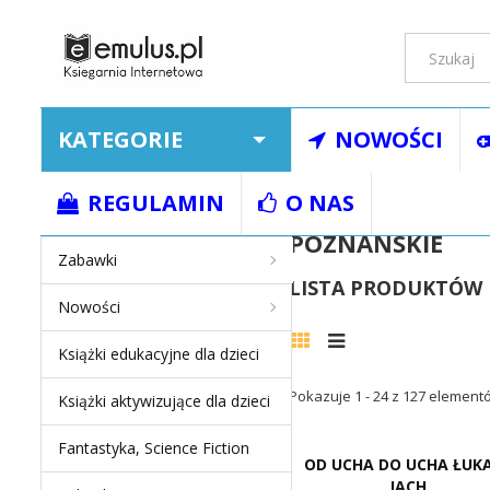
KATEGORIE
NOWOŚCI
Strona główna
Poznańskie
REGULAMIN
O NAS
POZNAŃSKIE
Zabawki
LISTA PRODUKTÓW
Nowości
Książki edukacyjne dla dzieci
Pokazuje 1 - 24 z 127 element
Książki aktywizujące dla dzieci
Fantastyka, Science Fiction
OD UCHA DO UCHA ŁUK
JACH