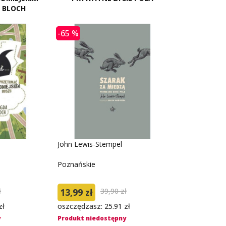
 BLOCH
-65 %
John Lewis-Stempel
Poznańskie
ł
13,99 zł
39,90 zł
zł
oszczędzasz: 25.91 zł
y
Produkt niedostępny