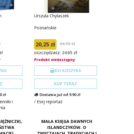
n
Urszula Chylaszek
Poznańskie
ł
20,25 zł
44,90 zł
zł
oszczędzasz: 24.65 zł
y
Produkt niedostępny
YKA
DO KOSZYKA
Z
KUP TERAZ
0 zł
Dostawa już od 9.90 zł
enniki i
/
Esej reportaż
nia
IĘŻNICZKI,
MAŁA KSIĘGA DAWNYCH
AŃSTWA
ISLANDCZYKÓW. O
MACIEJ
ZWYCZAJACH, TRADYCJACH I