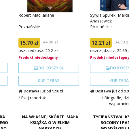
Robert MacFarlane
Sylwia Spurek, Marci
Anaszewicz
Poznańskie
Poznańskie
15,70 zł
44,90 zł
12,21 zł
34,90 z
oszczędzasz: 29.2 zł
oszczędzasz: 22.69 
Produkt niedostępny
Produkt niedostępn
DO KOSZYKA
DO KOSZ
KUP TERAZ
KUP TERA
Dostawa już od 9.90 zł
Dostawa już od 9.9
/
Esej reportaż
/
Biografie, dzi
wspomnie
RA.
NA WŁASNEJ SKÓRZE. MAŁA
TYCIPAŃSTWA. KS
ZEGO
KSIĄŻKA O WIELKIM
BOCOINY I P
EGO
NARZĄDZIE
WYMYŚLONE 