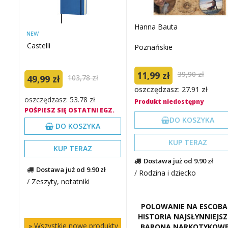
Hanna Bauta
NEW
Castelli
Poznańskie
11,99 zł
39,90 zł
49,99 zł
103,78 zł
oszczędzasz: 27.91 zł
oszczędzasz: 53.78 zł
Produkt niedostępny
POŚPIESZ SIĘ OSTATNI EGZ.
DO KOSZYKA
DO KOSZYKA
KUP TERAZ
KUP TERAZ
Dostawa już od 9.90 zł
Dostawa już od 9.90 zł
/
Rodzina i dziecko
/
Zeszyty, notatniki
POLOWANIE NA ESCOBA
HISTORIA NAJSŁYNNIEJS
» Wszystkie nowe produkty
BARONA NARKOTYKOW