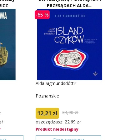
ICZ
PRZESĄDACH ALDA...
-65 %
Alda Sigmundsdóttir
Poznańskie
ł
12,21 zł
34,90 zł
zł
oszczędzasz: 22.69 zł
y
Produkt niedostępny