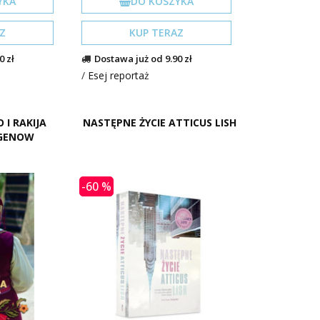
YKA
DO KOSZYKA
Z
KUP TERAZ
0 zł
Dostawa już od 9.90 zł
/
Esej reportaż
 I RAKIJA
NASTĘPNE ŻYCIE ATTICUS LISH
GENOW
-60 %