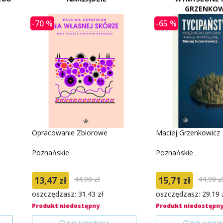
GRZENKOW
-70 %
-65 %
Opracowanie Zbiorowe
Maciej Grzenkowicz
Poznańskie
Poznańskie
13,47 zł
44,90 zł
15,71 zł
44,90 z
oszczędzasz: 31.43 zł
oszczędzasz: 29.19 
Produkt niedostępny
Produkt niedostępn