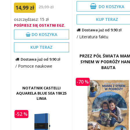
DO KOSZYKA
14,99 zł
29,99 zł
KUP TERAZ
oszczędzasz: 15 zł
POŚPIESZ SIĘ OSTATNI EGZ.
Dostawa już od 9.90 zł
DO KOSZYKA
/
Literatura faktu
KUP TERAZ
PRZEZ PÓŁ ŚWIATA MAM
Dostawa już od 9.90 zł
SYNEM W PODRÓŻY HA
/
Pomoce naukowe
BAUTA
-70 %
NOTATNIK CASTELLI
AQUARELA BLUE SEA 19X25
LINIA
-52 %