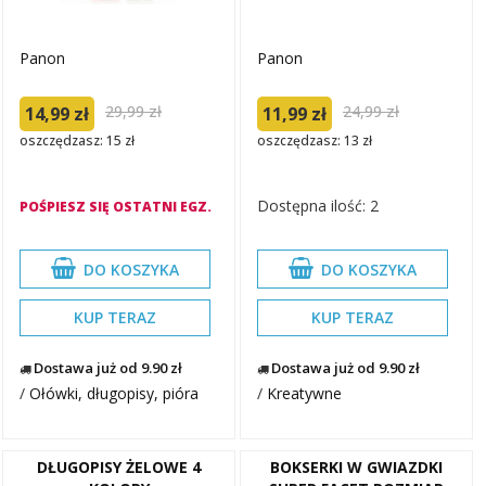
Panon
Panon
29,99 zł
24,99 zł
14,99 zł
11,99 zł
oszczędzasz: 15 zł
oszczędzasz: 13 zł
Dostępna ilość: 2
POŚPIESZ SIĘ OSTATNI EGZ.
DO KOSZYKA
DO KOSZYKA
KUP TERAZ
KUP TERAZ
Dostawa już od 9.90 zł
Dostawa już od 9.90 zł
/
Ołówki, długopisy, pióra
/
Kreatywne
DŁUGOPISY ŻELOWE 4
BOKSERKI W GWIAZDKI