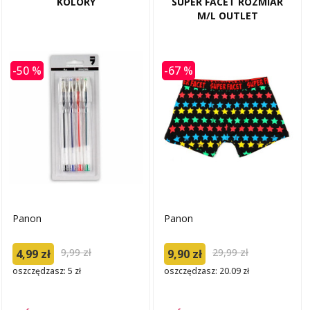
KOLORY
SUPER FACET ROZMIAR
M/L OUTLET
-50 %
-67 %
Panon
Panon
9,99 zł
29,99 zł
4,99 zł
9,90 zł
oszczędzasz: 5 zł
oszczędzasz: 20.09 zł