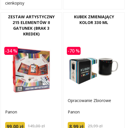
cienkopisy
ZESTAW ARTYSTYCZNY
KUBEK ZMIENIAJĄCY
215 ELEMENTÓW II
KOLOR 330 ML
GATUNEK (BRAK 3
KREDEK)
-34 %
-70 %
Opracowanie Zbiorowe
Panon
Panon
149,00 zł
29,99 zł
99,00 zł
8,99 zł