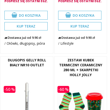
POŚPIESZ SIĘ OSTATNI EGZ.
POŚPIESZ SIĘ OSTATNI EGZ.
DO KOSZYKA
DO KOSZYKA
KUP TERAZ
KUP TERAZ
Dostawa już od 9.90 zł
Dostawa już od 9.90 zł
/
Ołówki, długopisy, pióra
/
Lifestyle
DŁUGOPIS GELLY ROLL
ZESTAW KUBEK
BIAŁY NR10 OUTLET
TERMICZNY CERAMICZNY
280 ML + SKARPETKI
HOLLY JOLLY
-50 %
-60 %