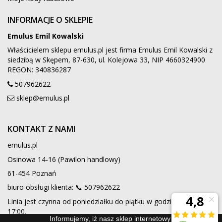
INFORMACJE O SKLEPIE
Emulus Emil Kowalski
Właścicielem sklepu emulus.pl jest firma Emulus Emil Kowalski z
siedzibą w Skępem, 87-630, ul. Kolejowa 33, NIP 4660324900
REGON: 340836287
507962622
sklep@emulus.pl
KONTAKT Z NAMI
emulus.pl
Osinowa 14-16 (Pawilon handlowy)
61-454 Poznań
biuro obsługi klienta: 📞
507962622
Linia jest czynna od poniedziałku do piątku w godzinach 9:00 -
17:00.
Informujemy, iż nasz sklep internetowy wykorzystuje