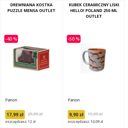
DREWNIANA KOSTKA
KUBEK CERAMICZNY LISKI
PUZZLE MENSA OUTLET
HELLO! POLAND 250 ML
OUTLET
-40 %
-50 %
Panon
Panon
29,99 zł
19,99 zł
17,99 zł
9,90 zł
oszczędzasz: 12 zł
oszczędzasz: 10.09 zł