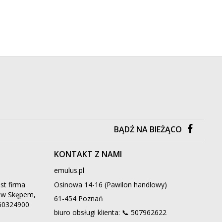
BĄDŹ NA BIEŻĄCO
KONTAKT Z NAMI
emulus.pl
st firma
Osinowa 14-16 (Pawilon handlowy)
ą w Skępem,
61-454 Poznań
660324900
biuro obsługi klienta: 📞
507962622