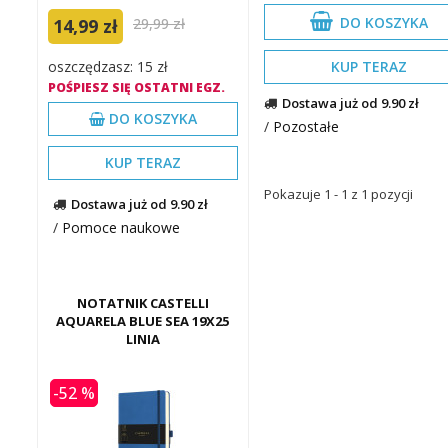
DO KOSZYKA
14,99 zł
29,99 zł
KUP TERAZ
oszczędzasz: 15 zł
POŚPIESZ SIĘ OSTATNI EGZ.
Dostawa już od 9.90 zł
DO KOSZYKA
/
Pozostałe
KUP TERAZ
Pokazuje 1 - 1 z 1 pozycji
Dostawa już od 9.90 zł
/
Pomoce naukowe
NOTATNIK CASTELLI
AQUARELA BLUE SEA 19X25
LINIA
-52 %