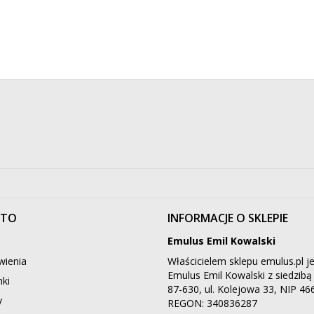
NTO
INFORMACJE O SKLEPIE
Emulus Emil Kowalski
ienia
Właścicielem sklepu emulus.pl je
Emulus Emil Kowalski z siedzib
ki
87-630, ul. Kolejowa 33, NIP 4
y
REGON: 340836287