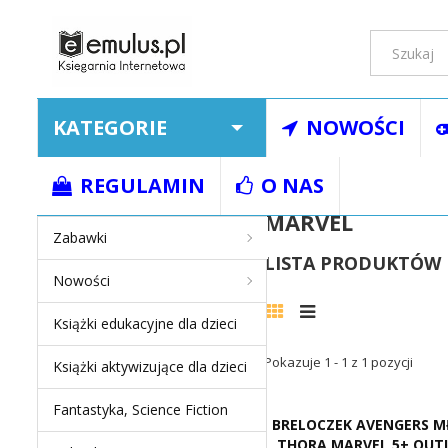
KATEGORIE
NOWOŚCI
Strona główna
Marvel
REGULAMIN
O NAS
MARVEL
Zabawki
LISTA PRODUKTÓW
Nowości
Książki edukacyjne dla dzieci
Pokazuje 1 - 1 z 1 pozycji
Książki aktywizujące dla dzieci
Fantastyka, Science Fiction
BRELOCZEK AVENGERS 
THORA MARVEL 5+ OUT