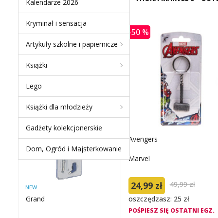
Kalendarze 2026
Kryminał i sensacja
-50 %
Artykuły szkolne i papiernicze
NEW PRODUCTS
Książki
ZESTAW GRAND
Lego
KREŚLARSKI GR-C205 /
S20005E
Książki dla młodzieży
Gadżety kolekcjonerskie
-50 %
Avengers
Dom, Ogród i Majsterkowanie
Marvel
24,99 zł
49,99 zł
NEW
oszczędzasz: 25 zł
Grand
POŚPIESZ SIĘ OSTATNI EGZ.