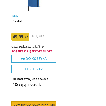
NEW
Castelli
49,99 zł
103,78 zł
oszczędzasz: 53.78 zł
POŚPIESZ SIĘ OSTATNI EGZ.
DO KOSZYKA
KUP TERAZ
Dostawa już od 9.90 zł
/
Zeszyty, notatniki
» Wszystkie nowe produkty