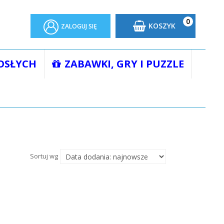
0
KOSZYK
ZALOGUJ SIĘ
OSŁYCH
ZABAWKI, GRY I PUZZLE
Sortuj wg