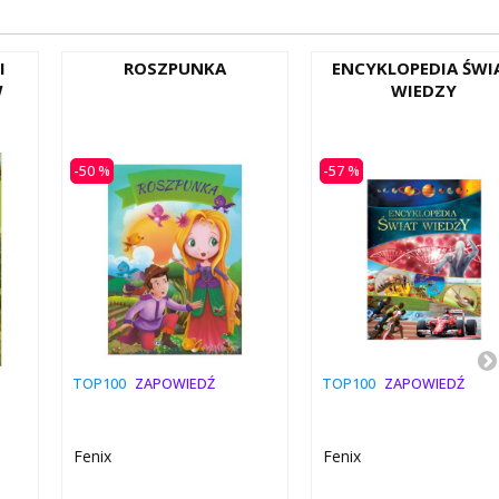
I
ROSZPUNKA
ENCYKLOPEDIA ŚWI
W
WIEDZY
-50 %
-57 %
TOP100
ZAPOWIEDŹ
TOP100
ZAPOWIEDŹ
Fenix
Fenix