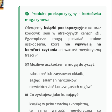
📚 Produkt poekspozycyjny – końcówka
magazynowa
Oferujemy
książki poekspozycyjne
📖 oraz
końcówki serii w atrakcyjnych cenach 💰.
Egzemplarze mogą posiadać drobne
uszkodzenia, które
nie wpływają na
komfort czytania
ani wartość merytoryczną
treści ✅.
📦 Możliwe uszkodzenia mogą dotyczyć:
zabrudzeń lub zarysowań okładki,
zagięć i załamań narożników,
niewielkich zbić lub tzw. „oślich rogów”.
📖 Co zyskujesz jako kupujący?
książkę w pełni czytelną i kompletną,
tę samą wartość merytoryczną co