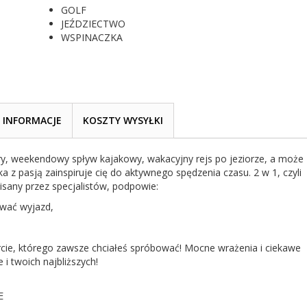
GOLF
JEŹDZIECTWO
WSPINACZKA
INFORMACJE
KOSZTY WYSYŁKI
y, weekendowy spływ kajakowy, wakacyjny rejs po jeziorze, a może
z pasją zainspiruje cię do aktywnego spędzenia czasu. 2 w 1, czyli
isany przez specjalistów, podpowie:
ować wyjazd,
rcie, którego zawsze chciałeś spróbować! Mocne wrażenia i ciekawe
 i twoich najbliższych!
E