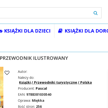
KSIĄŻKI DLA DZIECI
KSIĄŻKI DLA DOR
żki
Przewodniki turystyczne
Polska
POLSKA Z PASJĄ. PRZE
. PRZEWODNIK ILUSTROWANY
Autor:
Należy do:
Książki
/
Przewodniki turystyczne
/
Polska
Producent:
Pascal
EAN:
9788381030540
Oprawa:
Miękka
Ilość stron:
256