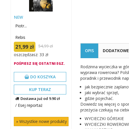
NEW
Piotr...
Rebis
21,99 zł
54,99 zł
OPIS
DODATKOWE 
oszczędzasz: 33 zł
POŚPIESZ SIĘ OSTATNI EGZ.
Rodzinna wycieczka w gór
wyprawa rowerowa? Polska 
DO KOSZYKA
poradnik i przewodnik nap
jak bezpiecznie zaplan
KUP TERAZ
jaki wybrać sprzęt,
gdzie pojechać.
Dostawa już od 9.90 zł
Dowiedz się więcej o spo
/
Esej reportaż
przeżycia czekają na ciebie
WYCIECZKI GÓRSKIE
» Wszystkie nowe produkty
WYCIECZKI ROWEROW