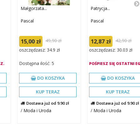
Małgorzata...
Patrycja...
Pascal
Pascal
15,00 zł
49,90 zł
12,87 zł
42,90 zł
oszczędzasz: 34.9 zł
oszczędzasz: 30.03 zł
Dostępna ilość: 5
Z.
POŚPIESZ SIĘ OSTATNI EG
DO KOSZYKA
DO KOSZYKA
KUP TERAZ
KUP TERAZ
Dostawa już od 9.90 zł
Dostawa już od 9.90 zł
/
Moda i Uroda
/
Moda i Uroda