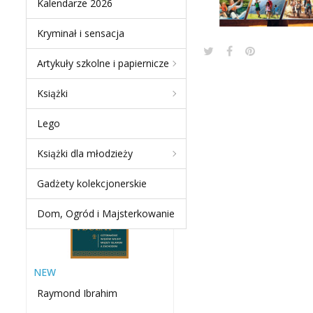
Kalendarze 2026
Kryminał i sensacja
Artykuły szkolne i papiernicze
NEW PRODUCTS
Książki
MIECZ I BUŁAT.
Lego
CZTERNAŚCIE WIEKÓW
WOJNY MIĘDZY ISLAMEM
Książki dla młodzieży
A...
-60 %
Gadżety kolekcjonerskie
Dom, Ogród i Majsterkowanie
NEW
Raymond Ibrahim