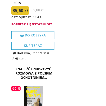
Rebis
35,60 zł
89,00 zł
oszczędzasz: 53.4 zł
POŚPIESZ SIĘ OSTATNI EGZ.
DO KOSZYKA
KUP TERAZ
Dostawa już od 9.90 zł
/
Historia
ZNALEŹĆ I ZNISZCZYĆ.
ROZMOWA Z POLSKIM
OCHOTNIKIEM...
-60 %