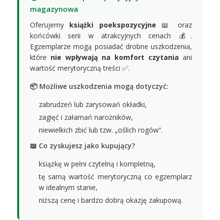
magazynowa
Oferujemy
książki poekspozycyjne
📖 oraz
końcówki serii w atrakcyjnych cenach 💰.
Egzemplarze mogą posiadać drobne uszkodzenia,
które
nie wpływają na komfort czytania
ani
wartość merytoryczną treści ✅.
📦 Możliwe uszkodzenia mogą dotyczyć:
zabrudzeń lub zarysowań okładki,
zagięć i załamań narożników,
niewielkich zbić lub tzw. „oślich rogów”.
📖 Co zyskujesz jako kupujący?
książkę w pełni czytelną i kompletną,
tę samą wartość merytoryczną co egzemplarz
w idealnym stanie,
niższą cenę i bardzo dobrą okazję zakupową.