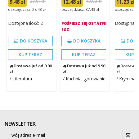
37,91 zł
49,90 zł
9,48 zł
12,48 zł
11,23 zł
oszczędzasz: 28.43 zł
oszczędzasz: 37.43 zł
oszczędzasz: 
Dostępna ilość: 2
Dostępna il
POŚPIESZ SIĘ OSTATNI
EGZ.
DO KOSZYKA
DO KOSZYKA
DO K
KUP TERAZ
KUP TERAZ
KUP T
Dostawa już od 9.90
Dostawa już od 9.90
Dostawa j
zł
zł
zł
/
Literatura
/
Kuchnia, gotowanie
/
Kryminał,
NEWSLETTER