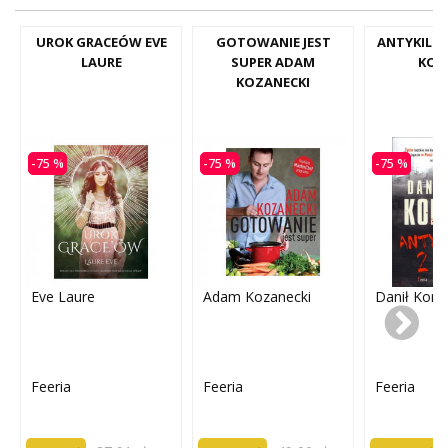
UROK GRACEÓW EVE
GOTOWANIE JEST
ANTYKILER
LAURE
SUPER ADAM
KOR
KOZANECKI
-75 %
-75 %
-75 %
Eve Laure
Adam Kozanecki
Danił Korec
Feeria
Feeria
Feeria