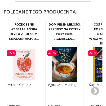
POLECANE TEGO PRODUCENTA:
ROZKOSZNE
DOM PEŁEN MIŁOŚCI.
COŚ PI
WEGETARIAŃSKA
PRZEPISY NA CZTERY
POZNAJ
UCZTA Z POLSKIMI
PORY ROKU
NAUC
SMAKAMI MICHAŁ...
AGNIESZKA...
WYSZYWAĆ
KR
-65 %
-65 %
-65 %
Michał Korkosz
Agnieszka Maciąg
Kaja Musz
Otwarte
Otwarte
Otwarte