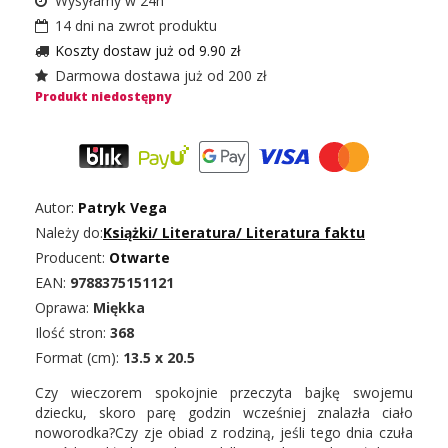
Wysyłamy w 24h
14 dni na zwrot produktu
Koszty dostaw już od 9.90 zł
Darmowa dostawa już od 200 zł
Produkt niedostępny
Autor:
Patryk Vega
Należy do:
Książki
/
Literatura
/
Literatura faktu
Producent:
Otwarte
EAN:
9788375151121
Oprawa:
Miękka
Ilość stron:
368
Format (cm):
13.5 x 20.5
Czy wieczorem spokojnie przeczyta bajkę swojemu
dziecku, skoro parę godzin wcześniej znalazła ciało
noworodka?Czy zje obiad z rodziną, jeśli tego dnia czuła