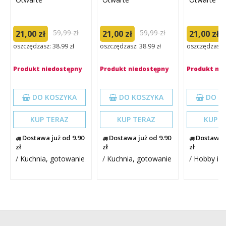
59,99 zł
59,99 zł
21,00 zł
21,00 zł
21,00 zł
oszczędzasz: 38.99 zł
oszczędzasz: 38.99 zł
oszczędzasz: 
Produkt niedostępny
Produkt niedostępny
Produkt ni
DO KOSZYKA
DO KOSZYKA
DO K
KUP TERAZ
KUP TERAZ
KUP T
Dostawa już od 9.90
Dostawa już od 9.90
Dostawa j
zł
zł
zł
/
Kuchnia, gotowanie
/
Kuchnia, gotowanie
/
Hobby i r