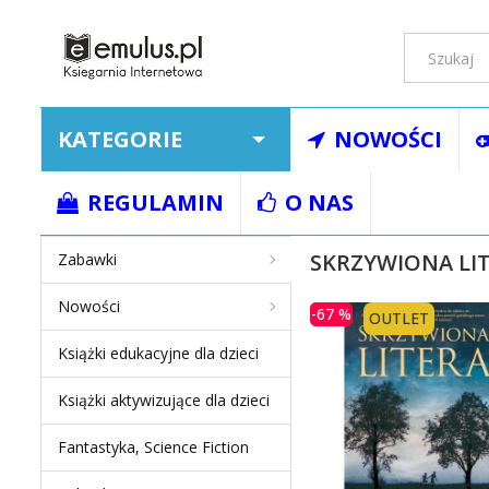
KATEGORIE
NOWOŚCI
Strona główna
Ksią
REGULAMIN
O NAS
SKRZYWIONA LI
Zabawki
Nowości
-67 %
OUTLET
Książki edukacyjne dla dzieci
Książki aktywizujące dla dzieci
Fantastyka, Science Fiction