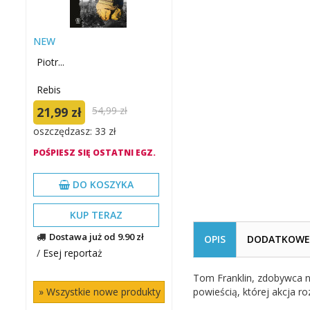
NEW
Piotr...
Rebis
21,99 zł
54,99 zł
oszczędzasz: 33 zł
POŚPIESZ SIĘ OSTATNI EGZ.
DO KOSZYKA
KUP TERAZ
Dostawa już od 9.90 zł
OPIS
DODATKOWE 
/
Esej reportaż
Tom Franklin, zdobywca n
» Wszystkie nowe produkty
powieścią, której akcja ro