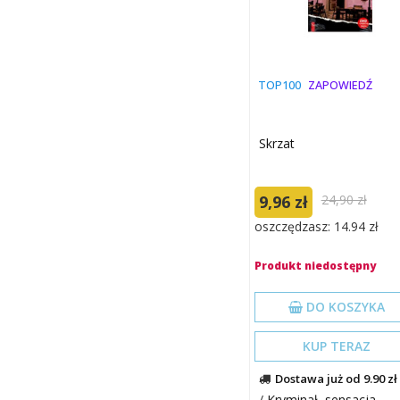
TOP100
ZAPOWIEDŹ
Skrzat
9,96 zł
24,90 zł
oszczędzasz: 14.94 zł
Produkt niedostępny
DO KOSZYKA
KUP TERAZ
Dostawa już od 9.90 zł
/
Kryminał, sensacja