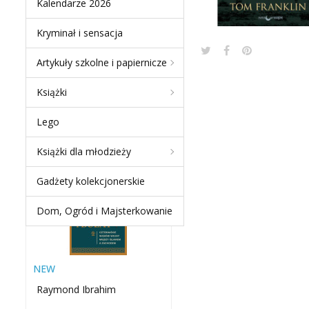
Kalendarze 2026
Kryminał i sensacja
Artykuły szkolne i papiernicze
NEW PRODUCTS
Książki
MIECZ I BUŁAT.
Lego
CZTERNAŚCIE WIEKÓW
WOJNY MIĘDZY ISLAMEM
Książki dla młodzieży
A...
-60 %
Gadżety kolekcjonerskie
Dom, Ogród i Majsterkowanie
NEW
Raymond Ibrahim