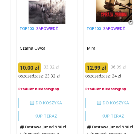
TOP100
ZAPOWIEDŹ
TOP100
ZAPOWIEDŹ
Czarna Owca
Mira
10,00 zł
33,32 zł
12,99 zł
36,99 zł
oszczędzasz: 23.32 zł
oszczędzasz: 24 zł
Produkt niedostępny
Produkt niedostępny
DO KOSZYKA
DO KOSZYKA
KUP TERAZ
KUP TERAZ
Dostawa już od 9.90 zł
Dostawa już od 9.90 zł
/
Kryminał, sensacja
/
Kryminał, sensacja