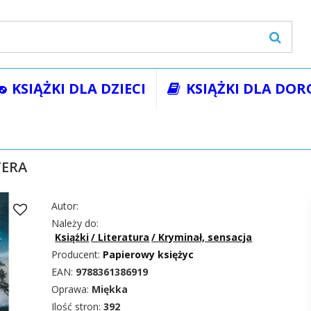
KSIĄŻKI DLA DZIECI
KSIĄŻKI DLA DOR
żki
Literatura
Kryminał, sensacja
SKRZYWIONA LITERA
TERA
Autor:
Należy do:
Książki
/
Literatura
/
Kryminał, sensacja
Producent:
Papierowy księżyc
EAN:
9788361386919
Oprawa:
Miękka
Ilość stron:
392