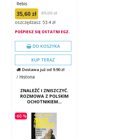
Rebis
35,60 zł
89,00 zł
oszczędzasz: 53.4 zł
POŚPIESZ SIĘ OSTATNI EGZ.
DO KOSZYKA
KUP TERAZ
Dostawa już od 9.90 zł
/
Historia
ZNALEŹĆ I ZNISZCZYĆ.
ROZMOWA Z POLSKIM
OCHOTNIKIEM...
-60 %