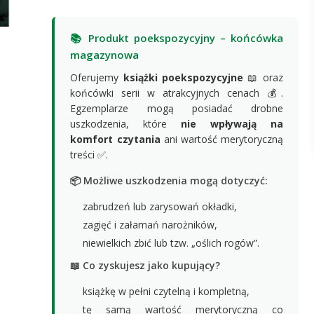
📚 Produkt poekspozycyjny – końcówka
magazynowa
Oferujemy
książki poekspozycyjne
📖 oraz
końcówki serii w atrakcyjnych cenach 💰.
Egzemplarze mogą posiadać drobne
uszkodzenia, które
nie wpływają na
komfort czytania
ani wartość merytoryczną
treści ✅.
📦 Możliwe uszkodzenia mogą dotyczyć:
zabrudzeń lub zarysowań okładki,
zagięć i załamań narożników,
niewielkich zbić lub tzw. „oślich rogów”.
📖 Co zyskujesz jako kupujący?
książkę w pełni czytelną i kompletną,
tę samą wartość merytoryczną co