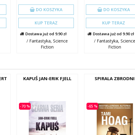
DO KOSZYKA
DO KOSZYKA
KUP TERAZ
KUP TERAZ
Dostawa już od 9.90 zł
Dostawa już od 9.90 zł
e
/
Fantastyka, Science
/
Fantastyka, Scienc
Fiction
Fiction
ERT
KAPUŚ JAN-ERIK FJELL
SPIRALA ZBRODNI
-70 %
-65 %