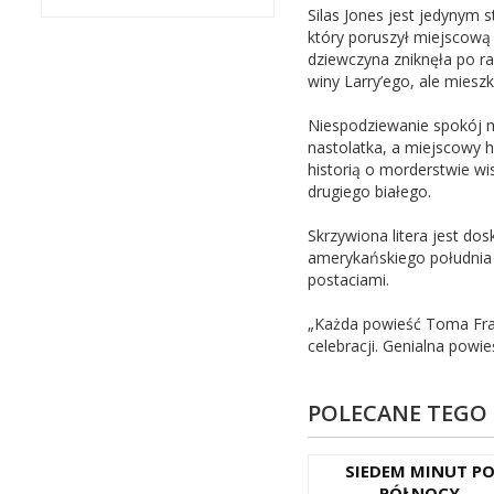
Silas Jones jest jedynym
który poruszył miejscową 
dziewczyna zniknęła po ra
winy Larry’ego, ale mieszk
Niespodziewanie spokój mi
nastolatka, a miejscowy 
historią o morderstwie w
drugiego białego.
Skrzywiona litera jest d
amerykańskiego południa 
postaciami.
„Każda powieść Toma Fran
celebracji. Genialna powie
POLECANE TEGO
SIEDEM MINUT P
PÓŁNOCY