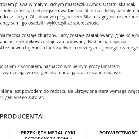
 stróżem prawa w małym, cichym miasteczku Amos. Ostatni skandal,
społecznością, miał miejsce dwadzieścia lat temu – kiedy nastoletnia
ndce z Larrym Ott, dawnym przyjacielem Silasa. Nigdy nie orzeczono
ańcy sami go osądzili i wykluczyli ze społeczności.
asteczka zostaje zburzony. Larry zostaje zaatakowany, ginie kolejn
handlarz narkotyków zostaje zamordowany. Nad pełną napięcia
isi też pewna tajemnica łączącą dwóch mężczyzn – jednego czarnego
oskonałym kryminałem, naznaczonym pełnym grozy klimatem
i wyróżniającym się genialną narracją oraz niezapomnianym
klina jest powodem do radości, ale Skrzywiona litera wymaga wręc
ść genialnego autora”.
 PRODUCENTA:
O
PRZEKLĘTY METAL CYKL
PODWIECZNOŚĆ
EGZORCYSTA TOM 1