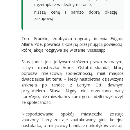
egzemplarz w idealnym stanie,
niższą cenę i bardzo dobrą okazję
zakupową.
Tom Franklin, zdobywca nagrody imienia Edgara
Allana Poe, powraca z kolejną przejmującą powieścią,
której akcja rozgrywa się w stanie Mississippi.
Silas Jones jest jedynym stróżem prawa w małym,
cichym miasteczku Amos. Ostatni skandal, który
poruszył miejscową społecznością, miał miejsce
dwadzieścia lat temu – kiedy nastoletnia dziewczyna
zniknęła po randce z Larrym Ott, dawnym
przyjacielem Silasa. Nigdy nie orzeczono winy
Larry’ego, ale mieszkańcy sami go osądzili i wykluczyli
ze społeczności.
Niespodziewanie spokój miasteczka zostaje
zburzony. Larry zostaje zaatakowany, ginie kolejna
nastolatka, a miejscowy handlarz narkotyków zostaje