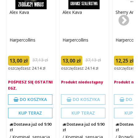
Alex Kava
Alex Kava
Sherry Arg
Harpercollins
Harpercollins
Harpercolli
37,13 zł
37,13 zł
13,00 zł
13,00 zł
12,25 zł
oszczędzasz: 24.14 zł
oszczędzasz: 24.14 zł
oszczędzasz: 
POŚPIESZ SIĘ OSTATNI
Produkt niedostępny
Produkt ni
EGZ.
DO KOSZYKA
DO KOSZYKA
DO K
KUP TERAZ
KUP TERAZ
KUP T
Dostawa już od 9.90
Dostawa już od 9.90
Dostawa j
zł
zł
zł
/
Kryminał, sensacja
/
Kryminał, sensacja
/
Rozwój os