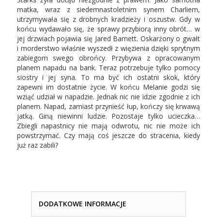
matka, wraz z siedemnastoletnim synem Charliem,
utrzymywała się z drobnych kradzieży i oszustw. Gdy w
końcu wydawało się, że sprawy przybiorą inny obrót… w
jej drzwiach pojawia się Jared Barnett. Oskarżony o gwałt
i morderstwo właśnie wyszedł z więzienia dzięki sprytnym
zabiegom swego obrońcy. Przybywa z opracowanym
planem napadu na bank. Teraz potrzebuje tylko pomocy
siostry i jej syna. To ma być ich ostatni skok, który
zapewni im dostatnie życie. W końcu Melanie godzi się
wziąć udział w napadzie. Jednak nic nie idzie zgodnie z ich
planem. Napad, zamiast przynieść łup, kończy się krwawą
jatką. Giną niewinni ludzie. Pozostaje tylko ucieczka…
Zbiegli napastnicy nie mają odwrotu, nic nie może ich
powstrzymać. Czy mają coś jeszcze do stracenia, kiedy
już raz zabili?
DODATKOWE INFORMACJE