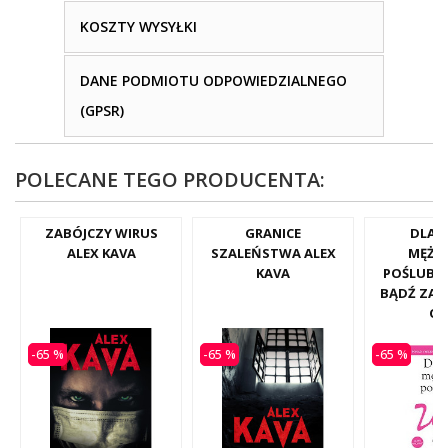
KOSZTY WYSYŁKI
DANE PODMIOTU ODPOWIEDZIALNEGO
(GPSR)
POLECANE TEGO PRODUCENTA:
ZABÓJCZY WIRUS
GRANICE
DLAC
ALEX KAVA
SZALEŃSTWA ALEX
MĘŻC
KAVA
POŚLUBIA
BĄDŹ ZAD
ON
-65 %
-65 %
-65 %