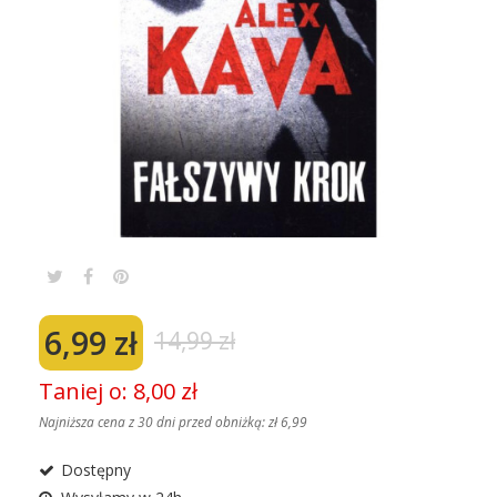
6,99 zł
14,99 zł
Taniej o: 8,00 zł
Najniższa cena z 30 dni przed obniżką:
zł 6,99
Dostępny