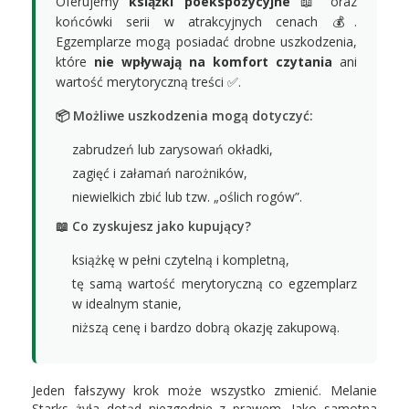
Oferujemy
książki poekspozycyjne
📖 oraz
końcówki serii w atrakcyjnych cenach 💰.
Egzemplarze mogą posiadać drobne uszkodzenia,
które
nie wpływają na komfort czytania
ani
wartość merytoryczną treści ✅.
📦 Możliwe uszkodzenia mogą dotyczyć:
zabrudzeń lub zarysowań okładki,
zagięć i załamań narożników,
niewielkich zbić lub tzw. „oślich rogów”.
📖 Co zyskujesz jako kupujący?
książkę w pełni czytelną i kompletną,
tę samą wartość merytoryczną co egzemplarz
w idealnym stanie,
niższą cenę i bardzo dobrą okazję zakupową.
Jeden fałszywy krok może wszystko zmienić. Melanie
Starks żyła dotąd niezgodnie z prawem. Jako samotna