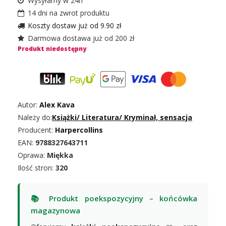
Wysyłamy w 24h
14 dni na zwrot produktu
Koszty dostaw już od 9.90 zł
Darmowa dostawa już od 200 zł
Produkt niedostępny
Autor:
Alex Kava
Należy do:
Książki
/
Literatura
/
Kryminał, sensacja
Producent:
Harpercollins
EAN:
9788327643711
Oprawa:
Miękka
Ilość stron:
320
📚 Produkt poekspozycyjny – końcówka
magazynowa