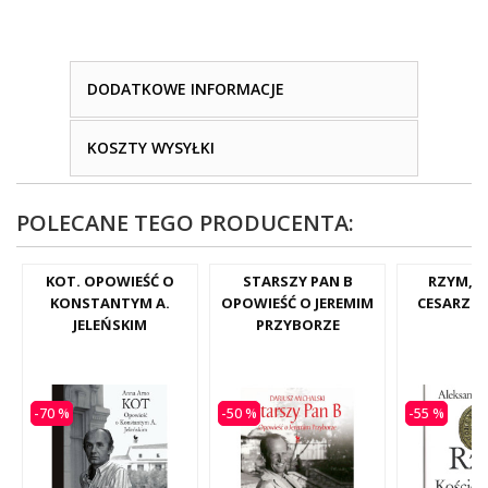
DODATKOWE INFORMACJE
KOSZTY WYSYŁKI
POLECANE TEGO PRODUCENTA:
KOT. OPOWIEŚĆ O
STARSZY PAN B
RZYM, K
KONSTANTYM A.
OPOWIEŚĆ O JEREMIM
CESARZE 
JELEŃSKIM
PRZYBORZE
-70 %
-50 %
-55 %