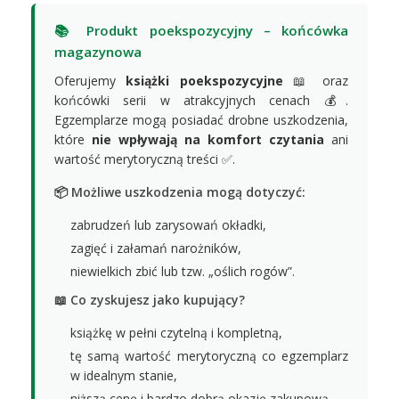
📚 Produkt poekspozycyjny – końcówka
magazynowa
Oferujemy
książki poekspozycyjne
📖 oraz
końcówki serii w atrakcyjnych cenach 💰.
Egzemplarze mogą posiadać drobne uszkodzenia,
które
nie wpływają na komfort czytania
ani
wartość merytoryczną treści ✅.
📦 Możliwe uszkodzenia mogą dotyczyć:
zabrudzeń lub zarysowań okładki,
zagięć i załamań narożników,
niewielkich zbić lub tzw. „oślich rogów”.
📖 Co zyskujesz jako kupujący?
książkę w pełni czytelną i kompletną,
tę samą wartość merytoryczną co egzemplarz
w idealnym stanie,
niższą cenę i bardzo dobrą okazję zakupową.