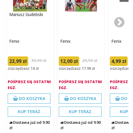
Mariusz Gudebski
Fenix
Fenix
Fenix
39,99 zł
29,99 zł
9
23,99 zł
12,00 zł
4,99 zł
oszczędzasz: 16 zł
oszczędzasz: 17.99 zł
oszczędzasz: 
POŚPIESZ SIĘ OSTATNI
POŚPIESZ SIĘ OSTATNI
POŚPIESZ S
EGZ.
EGZ.
EGZ.
DO KOSZYKA
DO KOSZYKA
DO K
KUP TERAZ
KUP TERAZ
KUP T
Dostawa już od 9.90
Dostawa już od 9.90
Dostawa j
zł
zł
zł