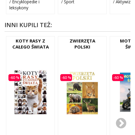
/
Encyklopedie i
/
Sport
/
Aktywizuj
leksykony
INNI KUPILI TEŻ:
KOTY RASY Z
ZWIERZĘTA
MOTO
CAŁEGO ŚWIATA
POLSKI
ŚWI
-60 %
-60 %
-60 %