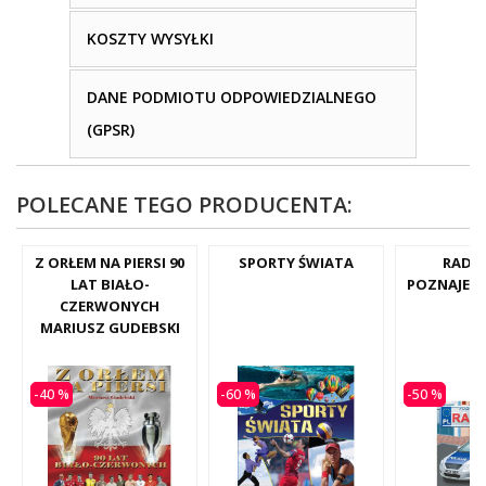
KOSZTY WYSYŁKI
DANE PODMIOTU ODPOWIEDZIALNEGO
(GPSR)
POLECANE TEGO PRODUCENTA:
Z ORŁEM NA PIERSI 90
SPORTY ŚWIATA
RADI
LAT BIAŁO-
POZNAJEM
CZERWONYCH
MARIUSZ GUDEBSKI
-40 %
-60 %
-50 %