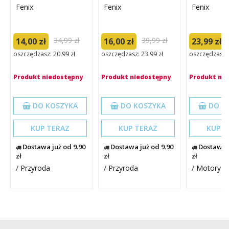
Fenix
Fenix
Fenix
34,99 zł
39,99 zł
14,00 zł
16,00 zł
23,99 zł
oszczędzasz: 20.99 zł
oszczędzasz: 23.99 zł
oszczędzasz: 
Produkt niedostępny
Produkt niedostępny
Produkt ni
DO KOSZYKA
DO KOSZYKA
DO K
KUP TERAZ
KUP TERAZ
KUP T
Dostawa już od 9.90
Dostawa już od 9.90
Dostawa j
zł
zł
zł
/
Przyroda
/
Przyroda
/
Motoryza