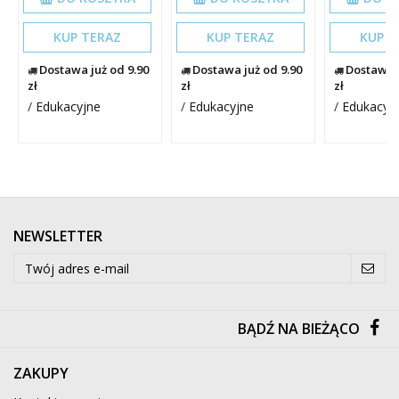
KUP TERAZ
KUP TERAZ
KUP T
Dostawa już od 9.90
Dostawa już od 9.90
Dostawa j
zł
zł
zł
/
Edukacyjne
/
Edukacyjne
/
Edukacyj
NEWSLETTER
BĄDŹ NA BIEŻĄCO
ZAKUPY