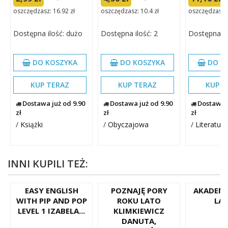
oszczędzasz: 16.92 zł
oszczędzasz: 10.4 zł
oszczędzasz: 
Dostępna ilość: dużo
Dostępna ilość: 2
Dostępna il
DO KOSZYKA
DO KOSZYKA
DO K
KUP TERAZ
KUP TERAZ
KUP T
Dostawa już od 9.90
Dostawa już od 9.90
Dostawa j
zł
zł
zł
/
Książki
/
Obyczajowa
/
Literatura
INNI KUPILI TEŻ:
EASY ENGLISH
POZNAJĘ PORY
AKADEMI
WITH PIP AND POP
ROKU LATO
LA
LEVEL 1 IZABELA...
KLIMKIEWICZ
DANUTA,