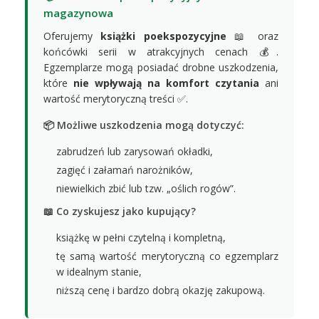
magazynowa
Oferujemy
książki poekspozycyjne
📖 oraz
końcówki serii w atrakcyjnych cenach 💰.
Egzemplarze mogą posiadać drobne uszkodzenia,
które
nie wpływają na komfort czytania
ani
wartość merytoryczną treści ✅.
📦 Możliwe uszkodzenia mogą dotyczyć:
zabrudzeń lub zarysowań okładki,
zagięć i załamań narożników,
niewielkich zbić lub tzw. „oślich rogów”.
📖 Co zyskujesz jako kupujący?
książkę w pełni czytelną i kompletną,
tę samą wartość merytoryczną co egzemplarz
w idealnym stanie,
niższą cenę i bardzo dobrą okazję zakupową.