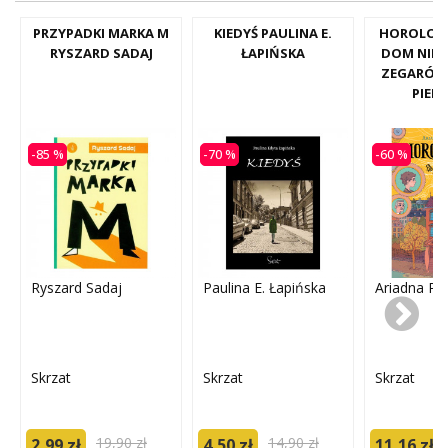
PRZYPADKI MARKA M
KIEDYŚ PAULINA E.
HOROLOGI
RYSZARD SADAJ
ŁAPIŃSKA
DOM NIE
ZEGARÓW
PIEP
-85 %
-70 %
-60 %
Ryszard Sadaj
Paulina E. Łapińska
Ariadna Pi
Skrzat
Skrzat
Skrzat
19,90 zł
14,90 zł
2,99 zł
4,50 zł
11,16 zł