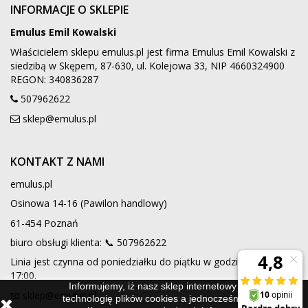
INFORMACJE O SKLEPIE
Emulus Emil Kowalski
Właścicielem sklepu emulus.pl jest firma Emulus Emil Kowalski z
siedzibą w Skępem, 87-630, ul. Kolejowa 33, NIP 4660324900
REGON: 340836287
507962622
sklep@emulus.pl
KONTAKT Z NAMI
emulus.pl
Osinowa 14-16 (Pawilon handlowy)
61-454 Poznań
biuro obsługi klienta: 📞
507962622
Linia jest czynna od poniedziałku do piątku w godzinach 9:00 -
17:00.
Informujemy, iż nasz sklep internetowy wykorzystuje
📧 sklep@emulus.pl
technologię plików cookies a jednocześnie nie zbiera w