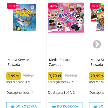
-50 %
-40 %
-50 %
Media Service
Media Service
Media Serv
Zawada
Zawada
Zawada
7,99 zł
12,99 zł
3,99 zł
7,79 zł
29,99 zł
oszczędzasz: 4 zł
oszczędzasz: 5.2 zł
oszczędzasz: 
Dostępna ilość: 4
Dostępna ilość: 2
Dostępna il
DO KOSZYKA
DO KOSZYKA
DO K