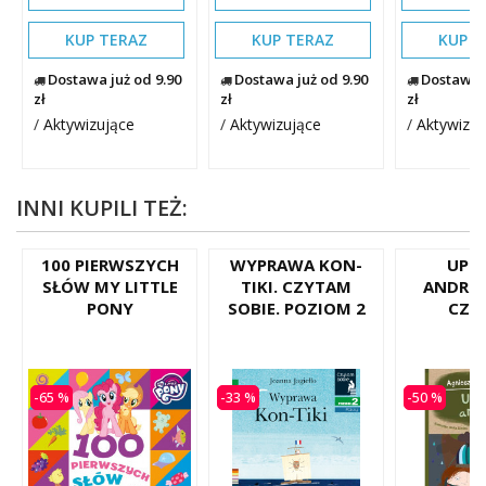
KUP TERAZ
KUP TERAZ
KUP T
Dostawa już od 9.90
Dostawa już od 9.90
Dostawa j
zł
zł
zł
/
Aktywizujące
/
Aktywizujące
/
Aktywizuj
INNI KUPILI TEŻ:
100 PIERWSZYCH
WYPRAWA KON-
UPI
SŁÓW MY LITTLE
TIKI. CZYTAM
ANDRZE
PONY
SOBIE. POZIOM 2
CZY
-65 %
-33 %
-50 %