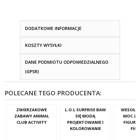
DODATKOWE INFORMACJE
KOSZTY WYSYŁKI
DANE PODMIOTU ODPOWIEDZIALNEGO
(GPSR)
POLECANE TEGO PRODUCENTA:
ZWIERZAKOWE
L.O.L SURPRISE BAW
WESOŁYC
ZABAWY ANIMAL
SIĘ MODĄ
MOC ZA
CLUB ACTIVITY
PROJEKTOWANIE I
FIGURKA
KOLOROWANIE
FIG