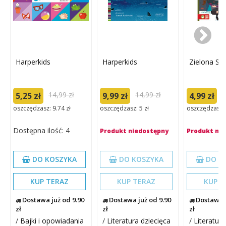
Harperkids
Harperkids
Zielona S
14,99 zł
14,99 zł
9
5,25 zł
9,99 zł
4,99 zł
oszczędzasz: 9.74 zł
oszczędzasz: 5 zł
oszczędzasz: 
Dostępna ilość: 4
Produkt niedostępny
Produkt ni
DO KOSZYKA
DO KOSZYKA
DO K
KUP TERAZ
KUP TERAZ
KUP T
Dostawa już od 9.90
Dostawa już od 9.90
Dostawa j
zł
zł
zł
/
Bajki i opowiadania
/
Literatura dziecięca
/
Literatura