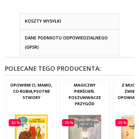
KOSZTY WYSYŁKI
DANE PODMIOTU ODPOWIEDZIALNEGO
(GPSR)
POLECANE TEGO PRODUCENTA:
OPOWIEM CI, MAMO,
MAGICZNY
Z MUCH
CO ROBIĄ PSOTNE
PIERŚCIEŃ.
ZWIED
STWORY
POSZUKIWACZE
OPOWIAD
PRZYGÓD
20
-30 %
-70 %
-30 %