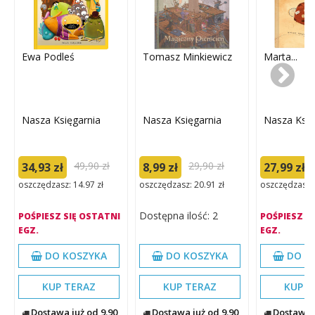
Ewa Podleś
Tomasz Minkiewicz
Marta...
Nasza Księgarnia
Nasza Księgarnia
Nasza Księ
49,90 zł
29,90 zł
34,93 zł
8,99 zł
27,99 zł
oszczędzasz: 14.97 zł
oszczędzasz: 20.91 zł
oszczędzasz: 
Dostępna ilość: 2
POŚPIESZ SIĘ OSTATNI
POŚPIESZ S
EGZ.
EGZ.
DO KOSZYKA
DO KOSZYKA
DO K
KUP TERAZ
KUP TERAZ
KUP T
Dostawa już od 9.90
Dostawa już od 9.90
Dostawa j