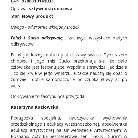
EAN:
9788310141033
Oprawa:
sztywnostronicowa
Stan:
Nowy produkt
Uwaga - odwrotnie wklejony środek
Feluś i Gucio odkrywają…
zachwyci wszystkich małych
odkrywców!
Feluś jak każdy maluch jest ciekawy świata. Tym razem
chłopiec i jego miś Gucio przekonają się, że ciało
człowieka jest fascynujące. Wspólnie sprawdzą, jak działa
i co się kryje w jego wnętrzu, a także nauczą się dbać o
zdrowie i dobre samopoczucie od czubka głowy aż po
pięty.
Odkrywanie to fascynująca przygoda!
Katarzyna Kozłowska
Pedagożka specjalna, nauczycielka wychowania
przedszkolnego i edukacji wczesnoszkolnej, absolwentka
edukacji artystycznej na Uniwersytecie Artystycznym w
Poznaniu. Autorka bestsellerowej serii "Feluś i Gucio", w