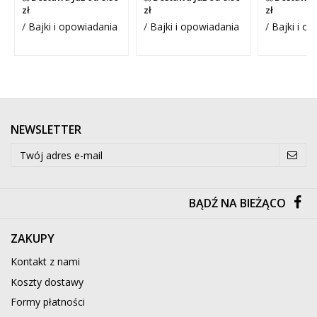
zł
zł
zł
/
Bajki i opowiadania
/
Bajki i opowiadania
/
Bajki i o
NEWSLETTER
BĄDŹ NA BIEŻĄCO
ZAKUPY
Kontakt z nami
Koszty dostawy
Formy płatności