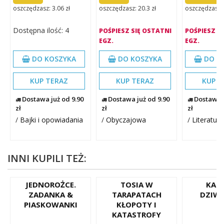
oszczędzasz: 3.06 zł
oszczędzasz: 20.3 zł
oszczędzasz: 
Dostępna ilość: 4
POŚPIESZ SIĘ OSTATNI
POŚPIESZ S
EGZ.
EGZ.
DO KOSZYKA
DO KOSZYKA
DO K
KUP TERAZ
KUP TERAZ
KUP T
Dostawa już od 9.90
Dostawa już od 9.90
Dostawa j
zł
zł
zł
/
Bajki i opowiadania
/
Obyczajowa
/
Literatura
INNI KUPILI TEŻ:
JEDNOROŻCE.
TOSIA W
KAC
ZADANKA &
TARAPATACH
DZIW
PIASKOWANKI
KŁOPOTY I
KATASTROFY