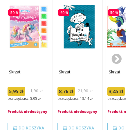
-50 %
-60 %
-50 %
Skrzat
Skrzat
Skrzat
11,90 zł
21,90 zł
6
5,95 zł
8,76 zł
3,45 zł
oszczędzasz: 5.95 zł
oszczędzasz: 13.14 zł
oszczędzasz: 
Produkt niedostępny
Produkt niedostępny
Produkt ni
DO KOSZYKA
DO KOSZYKA
DO K