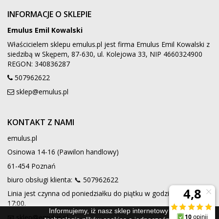
INFORMACJE O SKLEPIE
Emulus Emil Kowalski
Właścicielem sklepu emulus.pl jest firma Emulus Emil Kowalski z
siedzibą w Skępem, 87-630, ul. Kolejowa 33, NIP 4660324900
REGON: 340836287
507962622
sklep@emulus.pl
KONTAKT Z NAMI
emulus.pl
Osinowa 14-16 (Pawilon handlowy)
61-454 Poznań
biuro obsługi klienta: 📞
507962622
Linia jest czynna od poniedziałku do piątku w godzinach 9:00 -
17:00.
Informujemy, iż nasz sklep internetowy wykorzystuje
📧 sklep@emulus.pl