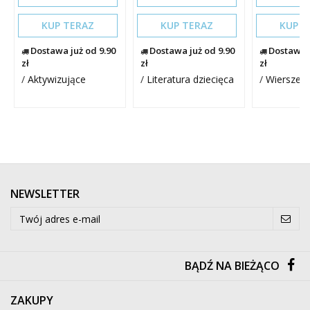
KUP TERAZ
KUP TERAZ
KUP T
Dostawa już od 9.90
Dostawa już od 9.90
Dostawa j
zł
zł
zł
/
Aktywizujące
/
Literatura dziecięca
/
Wiersze
NEWSLETTER
BĄDŹ NA BIEŻĄCO
ZAKUPY