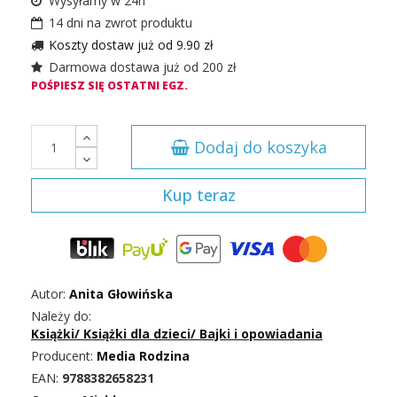
Wysyłamy w 24h
14 dni na zwrot produktu
Koszty dostaw już od 9.90 zł
Darmowa dostawa już od 200 zł
POŚPIESZ SIĘ OSTATNI EGZ.
Dodaj do koszyka
Kup teraz
Autor:
Anita Głowińska
Należy do:
Książki
/
Książki dla dzieci
/
Bajki i opowiadania
Producent:
Media Rodzina
EAN:
9788382658231