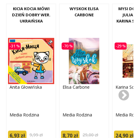
KICIA KOCIA MÓWI
WYSKOK ELISA
MYSI DOM
DZIEŃ DOBRY WER.
CARBONE
JULIA 
UKRAIŃSKA
KARINA S
-31 %
-70 %
-29 %
Anita Głowińska
Elisa Carbone
Karina Sc
Media Rodzina
Media Rodzina
Media Rod
9,99 zł
29,00 zł
6,93 zł
8,70 zł
24,90 zł