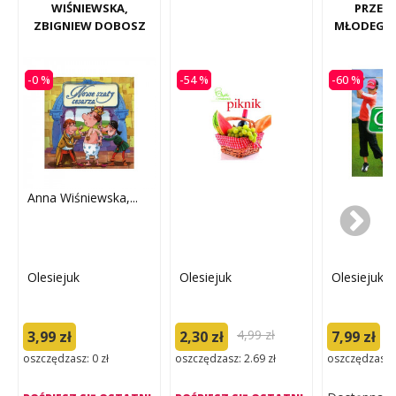
WIŚNIEWSKA,
PRZEW
ZBIGNIEW DOBOSZ
MŁODEGO 
-0 %
-54 %
-60 %
Anna Wiśniewska,...
Olesiejuk
Olesiejuk
Olesiejuk
4,99 zł
1
3,99 zł
2,30 zł
7,99 zł
oszczędzasz: 0 zł
oszczędzasz: 2.69 zł
oszczędzasz: 