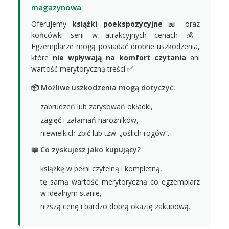
magazynowa
Oferujemy
książki poekspozycyjne
📖 oraz
końcówki serii w atrakcyjnych cenach 💰.
Egzemplarze mogą posiadać drobne uszkodzenia,
które
nie wpływają na komfort czytania
ani
wartość merytoryczną treści ✅.
📦 Możliwe uszkodzenia mogą dotyczyć:
zabrudzeń lub zarysowań okładki,
zagięć i załamań narożników,
niewielkich zbić lub tzw. „oślich rogów”.
📖 Co zyskujesz jako kupujący?
książkę w pełni czytelną i kompletną,
tę samą wartość merytoryczną co egzemplarz
w idealnym stanie,
niższą cenę i bardzo dobrą okazję zakupową.