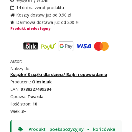
Wysyłamy w 24h
14 dni na zwrot produktu
Koszty dostaw już od 9.90 zł
Darmowa dostawa już od 200 zł
Produkt niedostępny
Autor:
Należy do:
Książki
/
Książki dla dzieci
/
Bajki i opowiadania
Producent:
Olesiejuk
EAN:
9788327499394
Oprawa:
Twarda
Ilość stron:
10
Wiek:
3+
📚 Produkt poekspozycyjny – końcówka