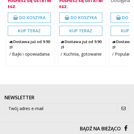
Dostępna il
POŚPIESZ SIĘ OSTATNI
POŚPIESZ SIĘ OSTATNI
EGZ.
EGZ.
DO KOSZYKA
DO KOSZYKA
DO K
KUP TERAZ
KUP TERAZ
KUP T
Dostawa już od 9.90
Dostawa już od 9.90
Dostawa j
zł
zł
zł
/
Bajki i opowiadania
/
Kuchnia, gotowanie
/
Popularn
NEWSLETTER
BĄDŹ NA BIEŻĄCO