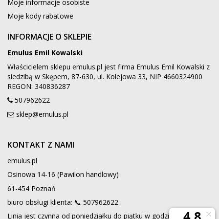
Moje informacje osobiste
Moje kody rabatowe
INFORMACJE O SKLEPIE
Emulus Emil Kowalski
Właścicielem sklepu emulus.pl jest firma Emulus Emil Kowalski z
siedzibą w Skępem, 87-630, ul. Kolejowa 33, NIP 4660324900
REGON: 340836287
507962622
sklep@emulus.pl
KONTAKT Z NAMI
emulus.pl
Osinowa 14-16 (Pawilon handlowy)
61-454 Poznań
biuro obsługi klienta: 📞
507962622
Linia jest czynna od poniedziałku do piątku w godzinach 9:00 -