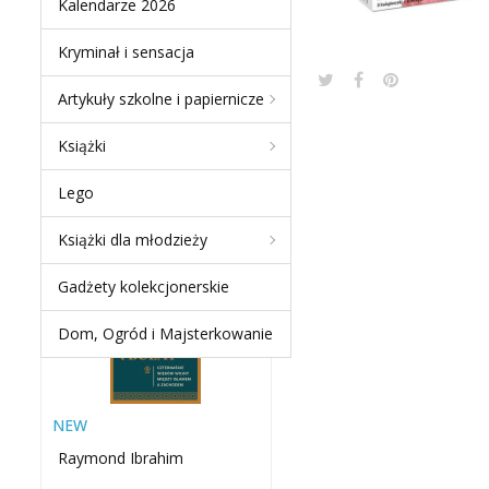
Kalendarze 2026
Kryminał i sensacja
Artykuły szkolne i papiernicze
NEW PRODUCTS
Książki
MIECZ I BUŁAT.
Lego
CZTERNAŚCIE WIEKÓW
WOJNY MIĘDZY ISLAMEM
Książki dla młodzieży
A...
-60 %
Gadżety kolekcjonerskie
Dom, Ogród i Majsterkowanie
NEW
Raymond Ibrahim