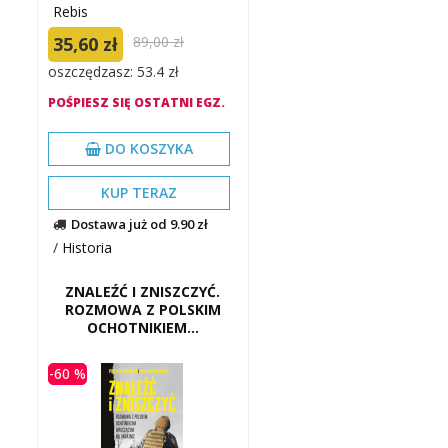
Rebis
35,60 zł
89,00 zł
oszczędzasz: 53.4 zł
POŚPIESZ SIĘ OSTATNI EGZ.
DO KOSZYKA
KUP TERAZ
Dostawa już od 9.90 zł
/
Historia
ZNALEŹĆ I ZNISZCZYĆ.
ROZMOWA Z POLSKIM
OCHOTNIKIEM...
-60 %