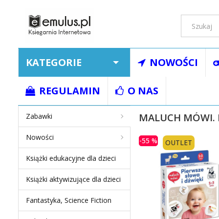
KATEGORIE
NOWOŚCI
Strona główna
Ksią
REGULAMIN
O NAS
MALUCH MÓWI. P
Zabawki
Nowości
-55 %
OUTLET
Książki edukacyjne dla dzieci
Książki aktywizujące dla dzieci
Fantastyka, Science Fiction