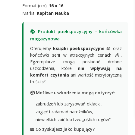
Format (cm):
16 x 16
Marka:
Kapitan Nauka
📚 Produkt poekspozycyjny – końcówka
magazynowa
Oferujemy
książki poekspozycyjne
📖 oraz
końcówki serii w atrakcyjnych cenach 💰.
Egzemplarze mogą posiadać drobne
uszkodzenia, które
nie wpływają na
komfort czytania
ani wartość merytoryczną
treści ✅.
📦 Możliwe uszkodzenia mogą dotyczyć:
zabrudzeń lub zarysowań okładki,
zagięć i załamań narożników,
niewielkich zbić lub tzw. „oślich rogów”.
📖 Co zyskujesz jako kupujący?