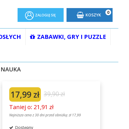
0
KOSZYK
ZALOGUJ SIĘ
OSŁYCH
ZABAWKI, GRY I PUZZLE
SŁOWA I DŹWIĘKI 1-3 LATA KAPITAN NAUKA
N NAUKA
17,99 zł
39,90 zł
Taniej o: 21,91 zł
Najniższa cena z 30 dni przed obniżką:
zł 17,99
Dostępny