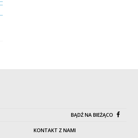
DO KOSZYKA
DO KOSZYKA
KUP TERAZ
KUP TERAZ
Dostawa już od 9.90 zł
Dostawa już od 9.90 zł
/
Edukacyjne
/
Edukacyjne
BĄDŹ NA BIEŻĄCO
KONTAKT Z NAMI