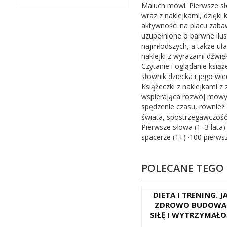
Maluch mówi. Pierwsze sło
wraz z naklejkami, dzięki
aktywności na placu zaba
uzupełnione o barwne ilus
najmłodszych, a także uł
naklejki z wyrazami dźwię
Czytanie i oglądanie ksi
słownik dziecka i jego wi
Książeczki z naklejkami 
wspierająca rozwój mowy
spędzenie czasu, równie
świata, spostrzegawczość
Pierwsze słowa (1–3 lata)
spacerze (1+) ·100 pierws
POLECANE TEGO
DIETA I TRENING. J
ZDROWO BUDOWA
SIŁĘ I WYTRZYMAŁO