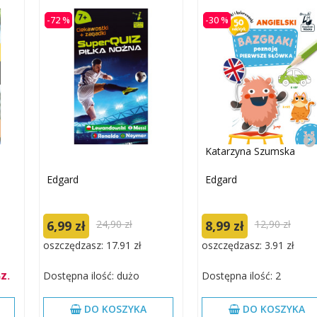
-72 %
-30 %
Katarzyna Szumska
Edgard
Edgard
6,99 zł
24,90 zł
8,99 zł
12,90 zł
oszczędzasz: 17.91 zł
oszczędzasz: 3.91 zł
Dostępna ilość: dużo
Dostępna ilość: 2
Z.
DO KOSZYKA
DO KOSZYKA