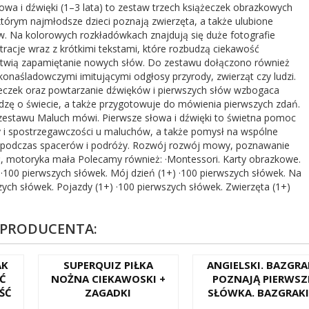
wa i dźwięki (1–3 lata) to zestaw trzech książeczek obrazkowych
 którym najmłodsze dzieci poznają zwierzęta, a także ulubione
w. Na kolorowych rozkładówkach znajdują się duże fotografie
tracje wraz z krótkimi tekstami, które rozbudzą ciekawość
atwią zapamiętanie nowych słów. Do zestawu dołączono również
konaśladowczymi imitującymi odgłosy przyrody, zwierząt czy ludzi.
ążeczek oraz powtarzanie dźwięków i pierwszych słów wzbogaca
edzę o świecie, a także przygotowuje do mówienia pierwszych zdań.
z zestawu Maluch mówi. Pierwsze słowa i dźwięki to świetna pomoc
 i spostrzegawczości u maluchów, a także pomysł na wspólne
ż podczas spacerów i podróży. Rozwój rozwój mowy, poznawanie
, motoryka mała Polecamy również: ·Montessori. Karty obrazkowe.
 ·100 pierwszych słówek. Mój dzień (1+) ·100 pierwszych słówek. Na
zych słówek. Pojazdy (1+) ·100 pierwszych słówek. Zwierzęta (1+)
 PRODUCENTA:
AK
SUPERQUIZ PIŁKA
ANGIELSKI. BAZGRA
Ć
NOŻNA CIEKAWOSKI +
POZNAJĄ PIERWSZ
ŚĆ
ZAGADKI
SŁÓWKA. BAZGRAKI.