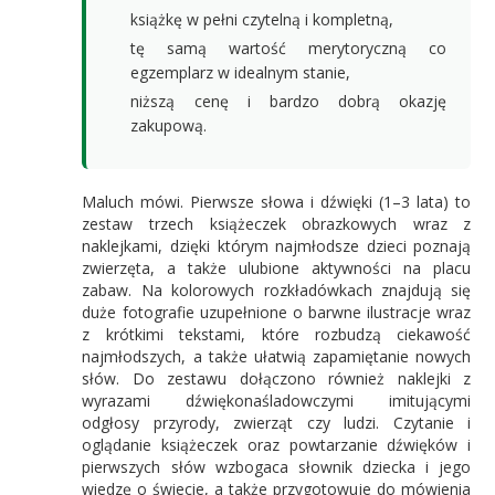
książkę w pełni czytelną i kompletną,
tę samą wartość merytoryczną co
egzemplarz w idealnym stanie,
niższą cenę i bardzo dobrą okazję
zakupową.
Maluch mówi. Pierwsze słowa i dźwięki (1–3 lata) to
zestaw trzech książeczek obrazkowych wraz z
naklejkami, dzięki którym najmłodsze dzieci poznają
zwierzęta, a także ulubione aktywności na placu
zabaw. Na kolorowych rozkładówkach znajdują się
duże fotografie uzupełnione o barwne ilustracje wraz
z krótkimi tekstami, które rozbudzą ciekawość
najmłodszych, a także ułatwią zapamiętanie nowych
słów. Do zestawu dołączono również naklejki z
wyrazami dźwiękonaśladowczymi imitującymi
odgłosy przyrody, zwierząt czy ludzi. Czytanie i
oglądanie książeczek oraz powtarzanie dźwięków i
pierwszych słów wzbogaca słownik dziecka i jego
wiedzę o świecie, a także przygotowuje do mówienia