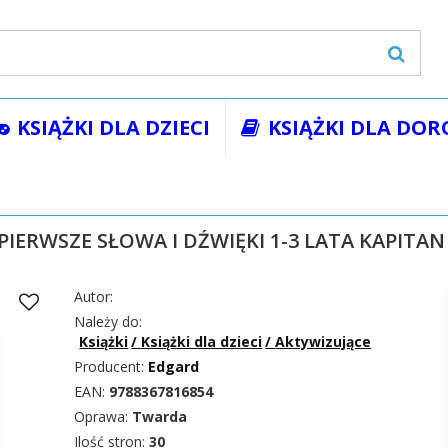
KSIĄŻKI DLA DZIECI
KSIĄŻKI DLA DOR
żki
Książki dla dzieci
Aktywizujące
MALUCH MÓWI. PIERWSZE 
IERWSZE SŁOWA I DŹWIĘKI 1-3 LATA KAPITA
Autor:
Należy do:
Książki
/
Książki dla dzieci
/
Aktywizujące
Producent:
Edgard
EAN:
9788367816854
Oprawa:
Twarda
Ilość stron:
30