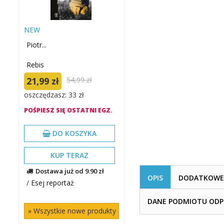
NEW
Piotr...
Rebis
21,99 zł
54,99 zł
oszczędzasz: 33 zł
POŚPIESZ SIĘ OSTATNI EGZ.
DO KOSZYKA
KUP TERAZ
Dostawa już od 9.90 zł
OPIS
DODATKOWE 
/
Esej reportaż
DANE PODMIOTU ODPO
» Wszystkie nowe produkty