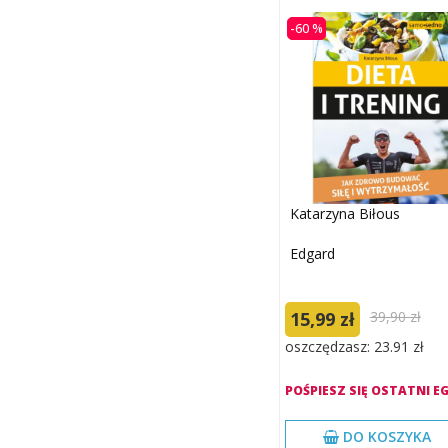
-60 %
Katarzyna Biłous
Edgard
15,99 zł
39,90 zł
oszczędzasz: 23.91 zł
POŚPIESZ SIĘ OSTATNI EG
DO KOSZYKA