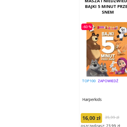
MASZA I NIEDŹWIED
BAJKI 5 MINUT PRZ
SNEM
-60 %
TOP100
ZAPOWIEDŹ
Harperkids
16,00 zł
39,99 zł
oszczędzasz: 23.99 zł