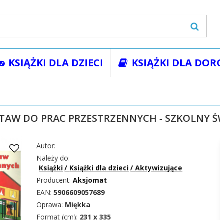
KSIĄŻKI DLA DZIECI
KSIĄŻKI DLA DOR
żki
Książki dla dzieci
Aktywizujące
KREATYWNY ZESTAW DO 
TAW DO PRAC PRZESTRZENNYCH - SZKOLNY Ś
Autor:
Należy do:
Książki
/
Książki dla dzieci
/
Aktywizujące
Producent:
Aksjomat
EAN:
5906609057689
Oprawa:
Miękka
Format (cm):
231 x 335