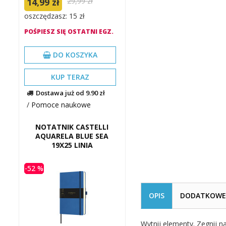
14,99 zł
29,99 zł
oszczędzasz: 15 zł
POŚPIESZ SIĘ OSTATNI EGZ.
DO KOSZYKA
KUP TERAZ
Dostawa już od 9.90 zł
/
Pomoce naukowe
NOTATNIK CASTELLI
AQUARELA BLUE SEA
19X25 LINIA
-52 %
OPIS
DODATKOWE 
Wytnij elementy. Zegnij na