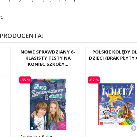
t.
 PRODUCENTA:
NOWE SPRAWDZIANY 6-
POLSKIE KOLĘDY D
KLASISTY TESTY NA
DZIECI (BRAK PŁYTY 
KONIEC SZKOŁY...
-65 %
-87 %
Agnieszka Bator