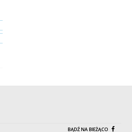
POŚPIESZ SIĘ OSTATNI EGZ.
Produkt niedostępny
DO KOSZYKA
DO KOSZYKA
KUP TERAZ
KUP TERAZ
Dostawa już od 9.90 zł
Dostawa już od 9.90 zł
/
Aktywizujące
/
Aktywizujące
BĄDŹ NA BIEŻĄCO