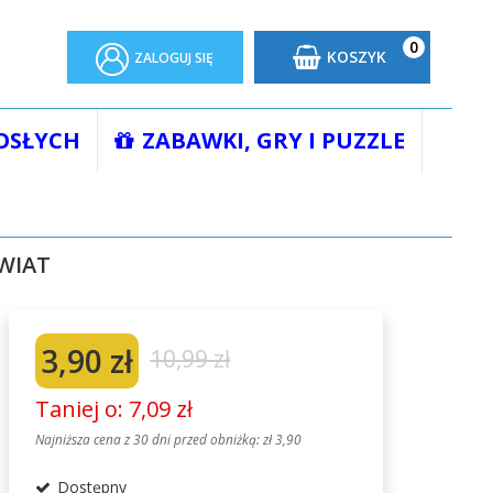
0
KOSZYK
ZALOGUJ SIĘ
OSŁYCH
ZABAWKI, GRY I PUZZLE
PRAC PRZESTRZENNYCH - SZKOLNY ŚWIAT
WIAT
3,90 zł
10,99 zł
Taniej o: 7,09 zł
Najniższa cena z 30 dni przed obniżką:
zł 3,90
Dostępny