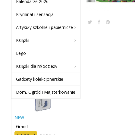
Kalendarze 2026
Kryminał i sensacja
Artykuły szkolne i papiernicze
NEW PRODUCTS
Książki
ZESTAW GRAND
Lego
KREŚLARSKI GR-C205 /
S20005E
Książki dla młodzieży
-50 %
Gadżety kolekcjonerskie
Dom, Ogród i Majsterkowanie
NEW
Grand