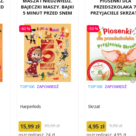
Ź.
MASZA I NIEDŹWIEDŹ.
PIOSENKI DLA
ED
BAJECZKI MASZY. BAJKI
PRZEDSZKOLAKA 7
5 MINUT PRZED SNEM
PRZYJACIELE SKRZA
-60 %
-50 %
TOP100
ZAPOWIEDŹ
TOP100
ZAPOWIEDŹ
Harperkids
Skrzat
15,99 zł
39,99 zł
4,95 zł
9,90 zł
oszczędzasz: 24 zł
oszczędzasz: 4.95 zł