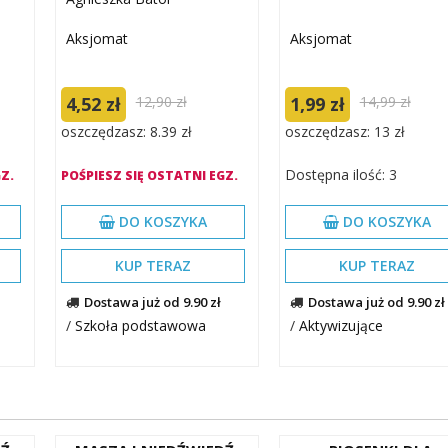
Aksjomat
Aksjomat
4,52 zł
12,90 zł
1,99 zł
14,99 zł
oszczędzasz: 8.39 zł
oszczędzasz: 13 zł
Dostępna ilość: 3
Z.
POŚPIESZ SIĘ OSTATNI EGZ.
DO KOSZYKA
DO KOSZYKA
KUP TERAZ
KUP TERAZ
Dostawa już od 9.90 zł
Dostawa już od 9.90 zł
/
Szkoła podstawowa
/
Aktywizujące