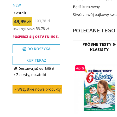
NEW
Bądź kreatywny.
Castelli
Stwórz swój bajkowy świa
49,99 zł
103,78 zł
oszczędzasz: 53.78 zł
POLECANE TEGO
POŚPIESZ SIĘ OSTATNI EGZ.
PRÓBNE TESTY 6-
DO KOSZYKA
KLASISTY
KUP TERAZ
Dostawa już od 9.90 zł
-65 %
/
Zeszyty, notatniki
» Wszystkie nowe produkty