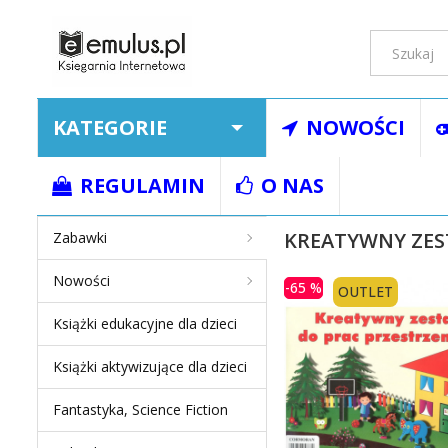
KATEGORIE
NOWOŚCI
Strona główna
Ksią
REGULAMIN
O NAS
KREATYWNY ZES
Zabawki
Nowości
-65 %
OUTLET
Książki edukacyjne dla dzieci
Książki aktywizujące dla dzieci
Fantastyka, Science Fiction