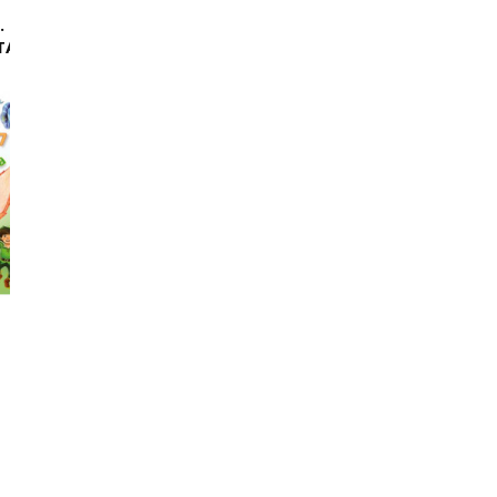
POLSKIE KOLĘDY DLA
ZABAWY I ZADANIA
.
DZIECI + CD
NAKLEJKAMI. MASZA
TA
NIEDŹWIEDŹ
-60 %
-55 %
TOP100
ZAPOWIEDŹ
TOP100
ZAPOWIEDŹ
Arystoteles
Harperkids
6,00 zł
14,99 zł
4,99 zł
10,99 zł
oszczędzasz: 8.99 zł
oszczędzasz: 6 zł