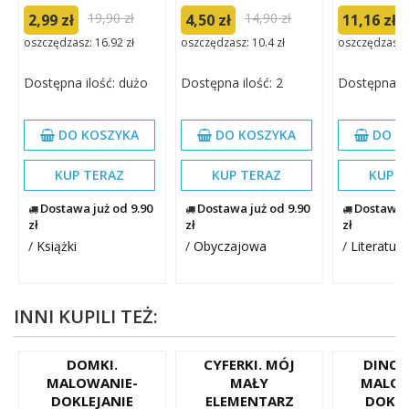
19,90 zł
14,90 zł
2,99 zł
4,50 zł
11,16 zł
oszczędzasz: 16.92 zł
oszczędzasz: 10.4 zł
oszczędzasz: 
Dostępna ilość: dużo
Dostępna ilość: 2
Dostępna il
DO KOSZYKA
DO KOSZYKA
DO K
KUP TERAZ
KUP TERAZ
KUP T
Dostawa już od 9.90
Dostawa już od 9.90
Dostawa j
zł
zł
zł
/
Książki
/
Obyczajowa
/
Literatura
INNI KUPILI TEŻ:
DOMKI.
CYFERKI. MÓJ
DINOZ
MALOWANIE-
MAŁY
MALOW
DOKLEJANIE
ELEMENTARZ
DOKLE