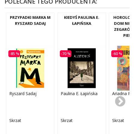
POLECANE TEGO PRODUCENTA:
PRZYPADKI MARKA M
KIEDYŚ PAULINA E.
HOROLOGI
RYSZARD SADAJ
ŁAPIŃSKA
DOM NIE
ZEGARÓW
PIEP
-85 %
-70 %
-60 %
Ryszard Sadaj
Paulina E. Łapińska
Ariadna Pi
Skrzat
Skrzat
Skrzat