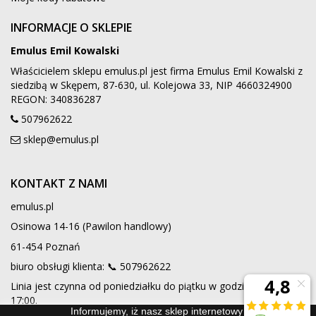
INFORMACJE O SKLEPIE
Emulus Emil Kowalski
Właścicielem sklepu emulus.pl jest firma Emulus Emil Kowalski z
siedzibą w Skępem, 87-630, ul. Kolejowa 33, NIP 4660324900
REGON: 340836287
507962622
sklep@emulus.pl
KONTAKT Z NAMI
emulus.pl
Osinowa 14-16 (Pawilon handlowy)
61-454 Poznań
biuro obsługi klienta: 📞
507962622
Linia jest czynna od poniedziałku do piątku w godzinach 9:00 -
17:00.
Informujemy, iż nasz sklep internetowy wykorzystuje