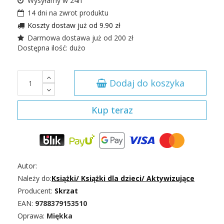
Wysyłamy w 24h
14 dni na zwrot produktu
Koszty dostaw już od 9.90 zł
Darmowa dostawa już od 200 zł
Dostępna ilość: dużo
Dodaj do koszyka
Kup teraz
Autor:
Należy do:
Książki
/
Książki dla dzieci
/
Aktywizujące
Producent:
Skrzat
EAN:
9788379153510
Oprawa:
Miękka