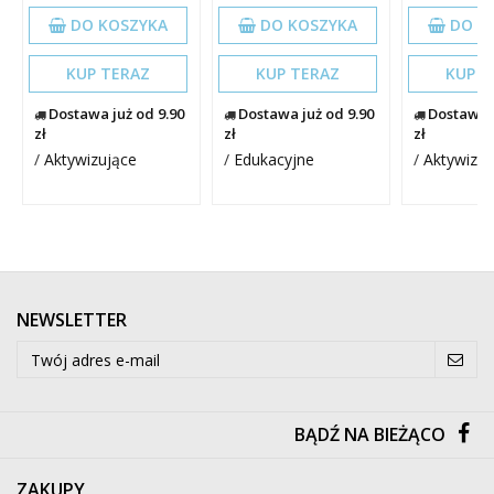
DO KOSZYKA
DO KOSZYKA
DO K
KUP TERAZ
KUP TERAZ
KUP T
Dostawa już od 9.90
Dostawa już od 9.90
Dostawa j
zł
zł
zł
/
Aktywizujące
/
Edukacyjne
/
Aktywizuj
NEWSLETTER
BĄDŹ NA BIEŻĄCO
ZAKUPY