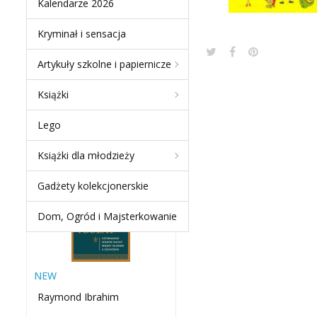
Kalendarze 2026
Kryminał i sensacja
Artykuły szkolne i papiernicze
NEW PRODUCTS
Książki
MIECZ I BUŁAT.
Lego
CZTERNAŚCIE WIEKÓW
WOJNY MIĘDZY ISLAMEM
Książki dla młodzieży
A...
-60 %
Gadżety kolekcjonerskie
Dom, Ogród i Majsterkowanie
NEW
Raymond Ibrahim