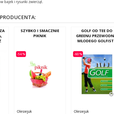
 bajek i rysunki zwierząt.
 PRODUCENTA:
ZA
SZYBKO I SMACZNIE
GOLF OD TEE DO
,
PIKNIK
GREENU PRZEWODN
Z
MŁODEGO GOLFIST
-54 %
-60 %
Olesiejuk
Olesiejuk