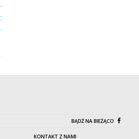
DO KOSZYKA
DO KOSZYKA
KUP TERAZ
KUP TERAZ
Dostawa już od 9.90 zł
Dostawa już od 9.90 zł
/
Aktywizujące
/
Aktywizujące
BĄDŹ NA BIEŻĄCO
KONTAKT Z NAMI