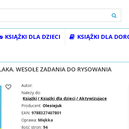
KSIĄŻKI DLA DZIECI
KSIĄŻKI DLA DOR
żki
Książki dla dzieci
Aktywizujące
ABC PRZEDSZKOLAKA. W
LAKA. WESOŁE ZADANIA DO RYSOWANIA
Autor:
Należy do:
Książki
/
Książki dla dzieci
/
Aktywizujące
Producent:
Olesiejuk
EAN:
9788327407801
Oprawa:
Miękka
Ilość stron:
94