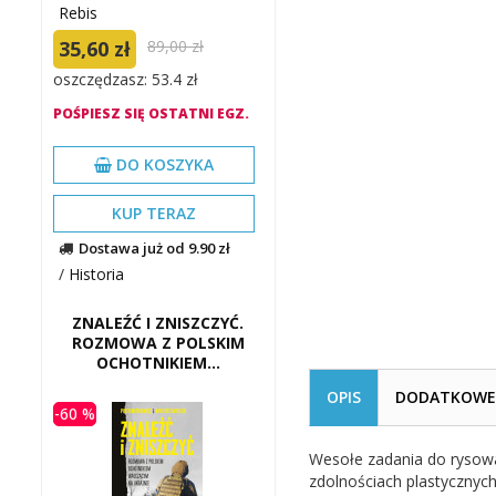
Rebis
35,60 zł
89,00 zł
oszczędzasz: 53.4 zł
POŚPIESZ SIĘ OSTATNI EGZ.
DO KOSZYKA
KUP TERAZ
Dostawa już od 9.90 zł
/
Historia
ZNALEŹĆ I ZNISZCZYĆ.
ROZMOWA Z POLSKIM
OCHOTNIKIEM...
OPIS
DODATKOWE 
-60 %
Wesołe zadania do rysowan
zdolnościach plastycznych