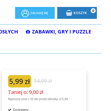
0
KOSZYK
ZALOGUJ SIĘ
OSŁYCH
ZABAWKI, GRY I PUZZLE
ESOŁE ZADANIA DO RYSOWANIA
5,99 zł
14,99 zł
Taniej o: 9,00 zł
Najniższa cena z 30 dni przed obniżką:
zł 5,99
Dostępny