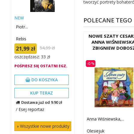
tworzyć portrety bohaterów
NEW
POLECANE TEGO
Piotr...
NOWE SZATY CESAR
Rebis
ANNA WIŚNIEWSKA
21,99 zł
54,99 zł
ZBIGNIEW DOBOS
oszczędzasz: 33 zł
-0 %
POŚPIESZ SIĘ OSTATNI EGZ.
DO KOSZYKA
KUP TERAZ
Dostawa już od 9.90 zł
/
Esej reportaż
Anna Wiśniewska,...
» Wszystkie nowe produkty
Olesiejuk