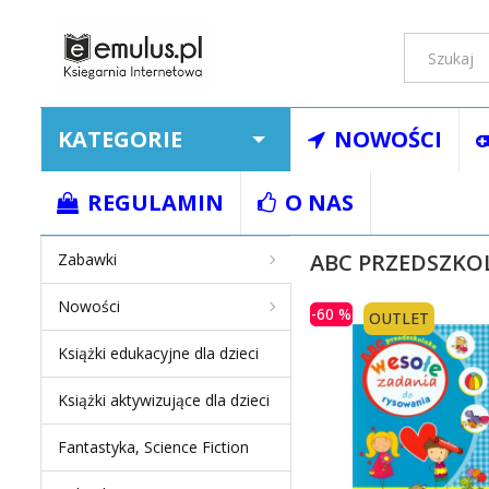
KATEGORIE
NOWOŚCI
Strona główna
Ksią
REGULAMIN
O NAS
ABC PRZEDSZKO
Zabawki
Nowości
-60 %
OUTLET
Książki edukacyjne dla dzieci
Książki aktywizujące dla dzieci
Fantastyka, Science Fiction