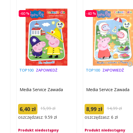
-60 %
-40 %
TOP100
ZAPOWIEDŹ
TOP100
ZAPOWIEDŹ
Media Service Zawada
Media Service Zawada
6,40 zł
15,99 zł
8,99 zł
14,99 zł
oszczędzasz: 9.59 zł
oszczędzasz: 6 zł
Produkt niedostępny
Produkt niedostępny