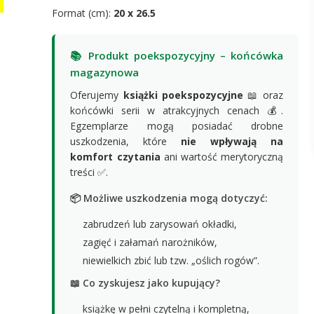
Format (cm):
20 x 26.5
📚 Produkt poekspozycyjny – końcówka
magazynowa
Oferujemy
książki poekspozycyjne
📖 oraz
końcówki serii w atrakcyjnych cenach 💰.
Egzemplarze mogą posiadać drobne
uszkodzenia, które
nie wpływają na
komfort czytania
ani wartość merytoryczną
treści ✅.
📦 Możliwe uszkodzenia mogą dotyczyć:
zabrudzeń lub zarysowań okładki,
zagięć i załamań narożników,
niewielkich zbić lub tzw. „oślich rogów”.
📖 Co zyskujesz jako kupujący?
książkę w pełni czytelną i kompletną,