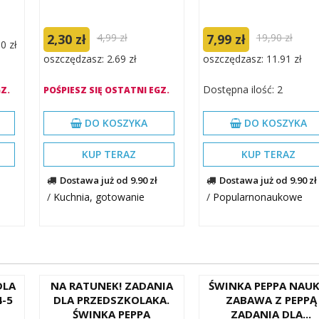
2,30 zł
4,99 zł
7,99 zł
19,90 zł
0 zł
oszczędzasz: 2.69 zł
oszczędzasz: 11.91 zł
Dostępna ilość: 2
Z.
POŚPIESZ SIĘ OSTATNI EGZ.
DO KOSZYKA
DO KOSZYKA
KUP TERAZ
KUP TERAZ
Dostawa już od 9.90 zł
Dostawa już od 9.90 zł
/
Kuchnia, gotowanie
/
Popularnonaukowe
DLA
NA RATUNEK! ZADANIA
ŚWINKA PEPPA NAUK
-5
DLA PRZEDSZKOLAKA.
ZABAWA Z PEPPĄ
ŚWINKA PEPPA
ZADANIA DLA...