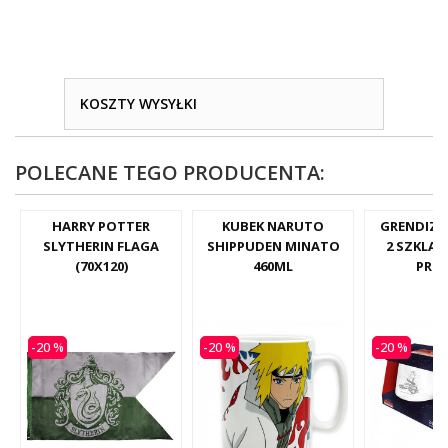
KOSZTY WYSYŁKI
POLECANE TEGO PRODUCENTA:
HARRY POTTER
KUBEK NARUTO
GRENDIZE
SLYTHERIN FLAGA
SHIPPUDEN MINATO
2 SZKLAN
(70X120)
460ML
PRE
-20 %
-20 %
-20 %