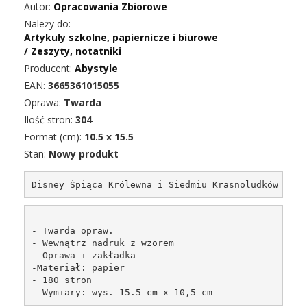
Autor:
Opracowania Zbiorowe
Należy do:
Artykuły szkolne, papiernicze i biurowe
/
Zeszyty, notatniki
Producent:
Abystyle
EAN:
3665361015055
Oprawa:
Twarda
Ilość stron:
304
Format (cm):
10.5 x 15.5
Stan:
Nowy produkt
Disney Śpiąca Królewna i Siedmiu Krasnoludków - No
- Twarda opraw. 
- Wewnątrz nadruk z wzorem

- Oprawa i zakładka

-Materiał: papier

- 180 stron

- Wymiary: wys. 15.5 cm x 10,5 cm