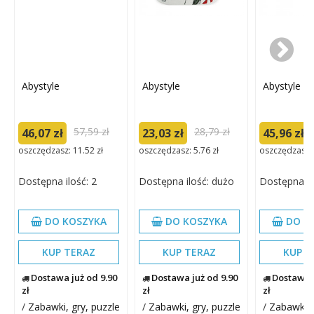
Abystyle
Abystyle
Abystyle
57,59 zł
28,79 zł
46,07 zł
23,03 zł
45,96 zł
oszczędzasz: 11.52 zł
oszczędzasz: 5.76 zł
oszczędzasz: 
Dostępna ilość: 2
Dostępna ilość: dużo
Dostępna il
DO KOSZYKA
DO KOSZYKA
DO K
KUP TERAZ
KUP TERAZ
KUP T
Dostawa już od 9.90
Dostawa już od 9.90
Dostawa j
zł
zł
zł
/
Zabawki, gry, puzzle
/
Zabawki, gry, puzzle
/
Zabawki, 